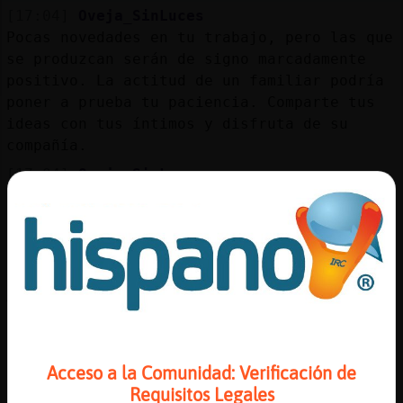
[17:04]
Oveja_SinLuces
Pocas novedades en tu trabajo, pero las que
se produzcan serán de signo marcadamente
positivo. La actitud de un familiar podría
poner a prueba tu paciencia. Comparte tus
ideas con tus íntimos y disfruta de su
compañía.
[17:04]
Oveja_SinLuces
Su número de la suerte es el 6
[17:04]
Oveja_SinLuces
Palabra clave: Tolerancia.
[17:05]
Oveja_SinLuces
Amor: ** Dinero: ** Trabajo: *** Salud: **
[17:05]
Ardilla\Brillante
tolerancia?
Acceso a la Comunidad: Verificación de
[17:05]
Ardilla\Brillante
Requisitos Legales
pufff que pereza