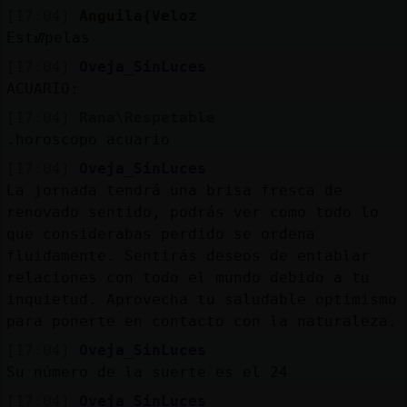
[17:04]
Anguila{Veloz
Estᮠpelas
[17:04]
Oveja_SinLuces
ACUARIO:
[17:04]
Rana\Respetable
.horoscopo acuario
[17:04]
Oveja_SinLuces
La jornada tendrá una brisa fresca de
renovado sentido, podrás ver como todo lo
que considerabas perdido se ordena
fluidamente. Sentirás deseos de entablar
relaciones con todo el mundo debido a tu
inquietud. Aprovecha tu saludable optimismo
para ponerte en contacto con la naturaleza.
[17:04]
Oveja_SinLuces
Su número de la suerte es el 24
[17:04]
Oveja_SinLuces