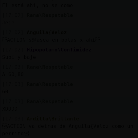
Mis
El está ahí, no se como
blogs
[17:02]
Rana\Respetable
Jeje
[17:02]
Anguila{Veloz
Mis
ACTION s頰asea en bolas x ahi
foros
[17:02]
Hipopotamo\ConTimidez
Subí y baje
[17:03]
Rana\Respetable
Registr
A 60,80
un
[17:03]
Rana\Respetable
canal
60
[17:03]
Rana\Respetable
XDDDD
Más
[17:03]
Ardilla\Brillante
gestion
ACTION va detras de Anguila{Veloz como un
perrito