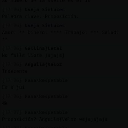
Su número de la suerte es el 16
[17:06]
Oveja_SinLuces
Palabra clave: Proposición.
[17:06]
Oveja_SinLuces
Amor: ** Dinero: **** Trabajo: *** Salud:
**
[17:06]
Gallina}Letal
No falla libra jajajaj
[17:06]
Anguila{Veloz
Indecente
[17:06]
Rana\Respetable
Ea a jui
[17:06]
Rana\Respetable
😂
[17:07]
Rana\Respetable
Proposición? Anguila{Veloz wajajajaja