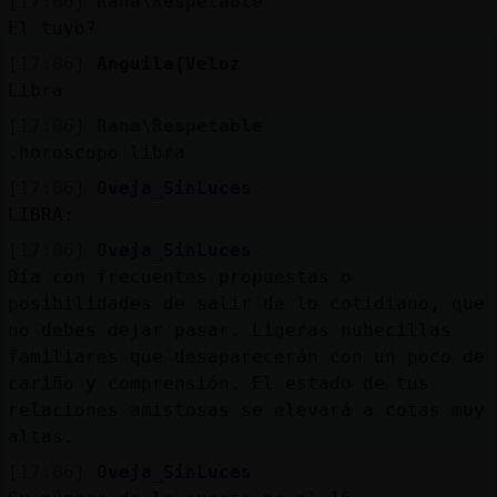
[17:06]
Rana\Respetable
El tuyo?
[17:06]
Anguila{Veloz
Libra
[17:06]
Rana\Respetable
.horoscopo libra
[17:06]
Oveja_SinLuces
LIBRA:
[17:06]
Oveja_SinLuces
Día con frecuentes propuestas o
posibilidades de salir de lo cotidiano, que
no debes dejar pasar. Ligeras nubecillas
familiares que desaparecerán con un poco de
cariño y comprensión. El estado de tus
relaciones amistosas se elevará a cotas muy
altas.
[17:06]
Oveja_SinLuces