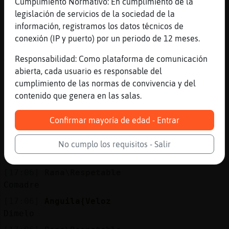
Su número de la suerte es el 23
Cumplimiento Normativo: En cumplimiento de la
legislación de servicios de la sociedad de la
[17:05]
Oveja_SinLuces
información, registramos los datos técnicos de
Palabra clave: Objetivos.
conexión (IP y puerto) por un periodo de 12 meses.
[17:05]
Oveja_SinLuces
Amor: ** Dinero: *** Trabajo: ** Salud:
Responsabilidad: Como plataforma de comunicación
****
abierta, cada usuario es responsable del
cumplimiento de las normas de convivencia y del
[17:05]
Hipopotamo\ConTimidez
contenido que genera en las salas.
Como tuuuuuuuu
[17:05]
Rana\Respetable
Confirmar mayoría de edad - Entrar
Es er de ayer
[17:06]
Anguila{Veloz
No cumplo los requisitos - Salir
Tiene nombre de persona buena
[17:06]
Rana\Respetable
Comadre
[17:06]
Anguila{Veloz
Dimelo