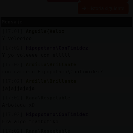
Historia siguiente
Mensaje
Reserva
[17:01]
Anguila{Veloz
alias
Y volooioo
[17:02]
Hipopotamo\ConTimidez
Y yo voleeee con elllll
Actuali
[17:02]
Ardilla\Brillante
contras
con carrero Hipopotamo\ConTimidez?
[17:02]
Ardilla\Brillante
jajajjajaja
Actuali
[17:02]
Rana\Respetable
IP
Arbolada xD
virtual
[17:02]
Hipopotamo\ConTimidez
Era algo trambotiko
[17:02]
Rana\Respetable