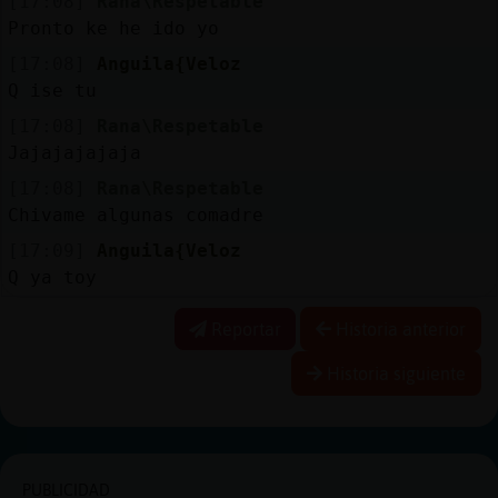
[17:08]
Rana\Respetable
Pronto ke he ido yo
[17:08]
Anguila{Veloz
Q ise tu
[17:08]
Rana\Respetable
Jajajajajaja
[17:08]
Rana\Respetable
Chivame algunas comadre
[17:09]
Anguila{Veloz
Q ya toy
Reportar
Historia anterior
Historia siguiente
PUBLICIDAD