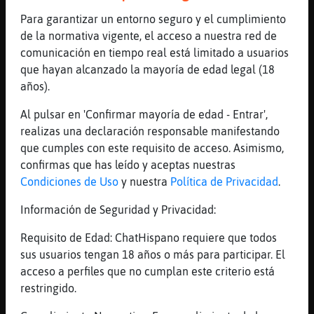
[17:05]
Ardilla\Brillante
Para garantizar un entorno seguro y el cumplimiento
jajajajajja
de la normativa vigente, el acceso a nuestra red de
comunicación en tiempo real está limitado a usuarios
[17:05]
Anguila{Veloz
que hayan alcanzado la mayoría de edad legal (18
Una loba como yo no esta pa novatos
años).
[17:05]
Rana\Respetable
.horoscopo capricornio
Al pulsar en 'Confirmar mayoría de edad - Entrar',
realizas una declaración responsable manifestando
[17:05]
Oveja_SinLuces
que cumples con este requisito de acceso. Asimismo,
CAPRICORNIO:
confirmas que has leído y aceptas nuestras
[17:05]
Oveja_SinLuces
Condiciones de Uso
y nuestra
Política de Privacidad
.
Día positivo en el plano profesional en el
que no tendrás problema alguno para cumplir
Información de Seguridad y Privacidad:
tus objetivos. Sensacional grado de
Requisito de Edad: ChatHispano requiere que todos
comunicación sentimental y familiar. No
sus usuarios tengan 18 años o más para participar. El
pierdas el tiempo con la superficial y
acceso a perfiles que no cumplan este criterio está
dedícate más a los amigos de verdad.
restringido.
[17:05]
Oveja_SinLuces