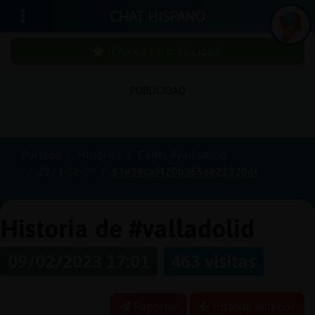
CHAT HISPANO
¡Chatea sin publicidad!
PUBLICIDAD
Iniciar
sesión
Portada
Historias
Canal #valladolid
2023-02-09
63e59caf420b365ae213204f
¡Chatea
sin
publici
Historia de #valladolid
09/02/2023 17:01
463 visitas
Crear
una
Reportar
Historia anterior
cuenta