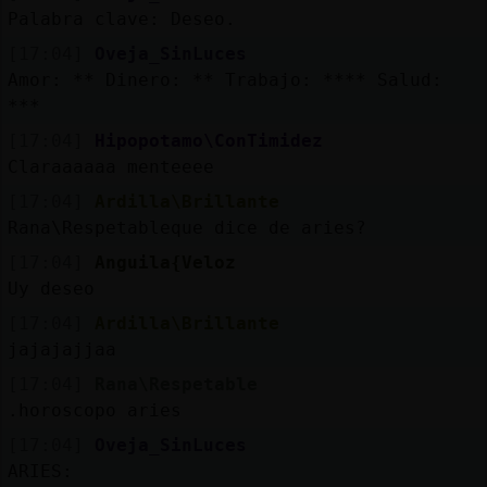
Palabra clave: Deseo.
[17:04]
Oveja_SinLuces
Amor: ** Dinero: ** Trabajo: **** Salud:
***
[17:04]
Hipopotamo\ConTimidez
Claraaaaaa menteeee
[17:04]
Ardilla\Brillante
Rana\Respetableque dice de aries?
[17:04]
Anguila{Veloz
Uy deseo
[17:04]
Ardilla\Brillante
jajajajjaa
[17:04]
Rana\Respetable
.horoscopo aries
[17:04]
Oveja_SinLuces
ARIES: