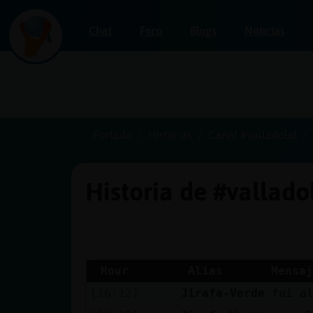
Chat
Foro
Blogs
Noticias
Iniciar
sesión
Portada
Historias
Canal #valladolid
Historia de #vallado
¡Chatea
sin
publicidad!
Hour
Alias
Mensaj
[16:12]
Jirafa-Verde
fui a
Crear
una