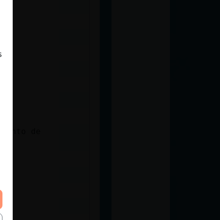
s
miento de