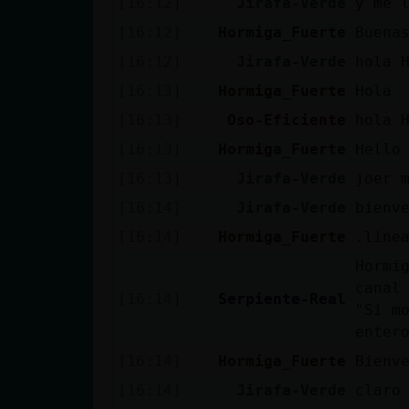
[16:12]
Jirafa-Verde
y me 
cuenta
[16:12]
Hormiga_Fuerte
Buena
[16:12]
Jirafa-Verde
hola 
[16:13]
Hormiga_Fuerte
Hola
Reservar
[16:13]
Oso-Eficiente
hola 
alias
[16:13]
Hormiga_Fuerte
Hello
[16:13]
Jirafa-Verde
joer 
Actualizar
[16:14]
Jirafa-Verde
bienv
contraseña
[16:14]
Hormiga_Fuerte
.line
Hormi
canal
[16:14]
Serpiente-Real
"Si m
Actualizar
enter
IP virtual
[16:14]
Hormiga_Fuerte
Bienv
[16:14]
Jirafa-Verde
claro