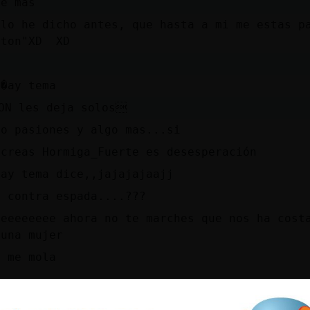
ue mas
 lo he dicho antes, que hasta a mi me estas p
lton"XD XD
a
u�ay tema
ON les deja solos
to pasiones y algo mas...si
 creas Hormiga_Fuerte es desesperación
hay tema dice,,jajajajaajj
a contra espada....???
eeeeeeeee ahora no te marches que nos ha cost
 una mujer
o me mola
pada prefiere la funda ..para no pasar frio