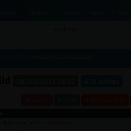
Bus
Normas
Gestiones
Contacto
Ayuda
PUBLICIDAD
2023-02-08
63e44b2fe377c4451d7455a8
lid
08/02/2023 16:12
470 visitas
Reportar
Volver
Historia anterior
e
l Hole con alex o'dogherty