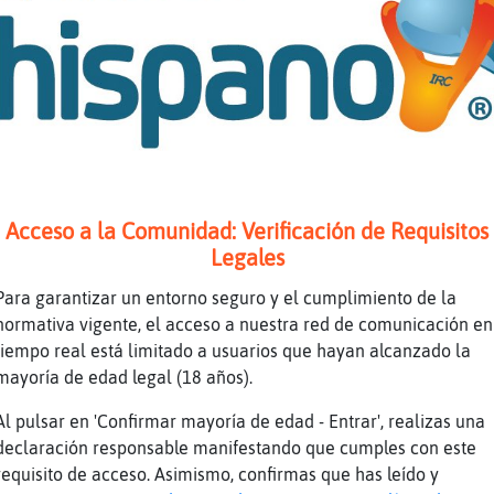
 un amigo que dice q pega velcro
ficiente por mi no te preocupes, yo agujeros 
 el de comer
 bien Jirafa-Verde
velcro??
 muy cerdo el tio
 se lo pega????
Acceso a la Comunidad: Verificación de Requisitos
Legales
..
los colegas hay q quererlos como son
Para garantizar un entorno seguro y el cumplimiento de la
normativa vigente, el acceso a nuestra red de comunicación en
i...
tiempo real está limitado a usuarios que hayan alcanzado la
 casamos ni llendo al Lourdes
mayoría de edad legal (18 años).
que sue;o me esta entrando.....
Al pulsar en 'Confirmar mayoría de edad - Entrar', realizas una
tais que no escribo
declaración responsable manifestando que cumples con este
ramos una zapatilla
requisito de acceso. Asimismo, confirmas que has leído y