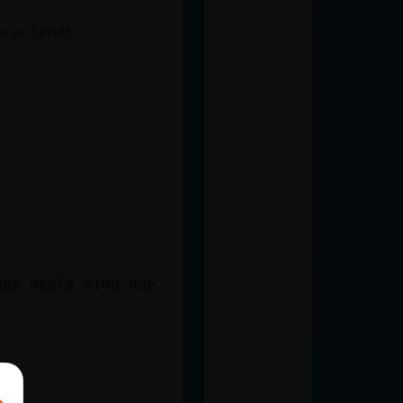
areciendo
ado media vida que