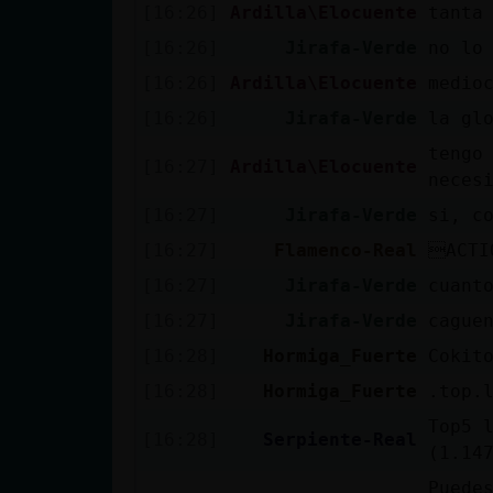
[16:26]
Ardilla\Elocuente
tanta
[16:26]
Jirafa-Verde
no lo
[16:26]
Ardilla\Elocuente
medio
[16:26]
Jirafa-Verde
la gl
tengo
[16:27]
Ardilla\Elocuente
neces
[16:27]
Jirafa-Verde
si, c
[16:27]
Flamenco-Real
ACTI
[16:27]
Jirafa-Verde
cuant
[16:27]
Jirafa-Verde
cague
[16:28]
Hormiga_Fuerte
Cokit
[16:28]
Hormiga_Fuerte
.top.
Top5 
[16:28]
Serpiente-Real
(1.14
Puede