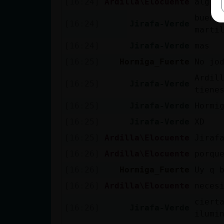
[16:24]
Ardilla\Elocuente
algún
bueno
[16:24]
Jirafa-Verde
marti
[16:24]
Jirafa-Verde
mas
[16:25]
Hormiga_Fuerte
No jo
Ardil
[16:25]
Jirafa-Verde
tiene
[16:25]
Jirafa-Verde
Hormi
[16:25]
Jirafa-Verde
XD
[16:25]
Ardilla\Elocuente
Jiraf
[16:26]
Ardilla\Elocuente
porqu
[16:26]
Hormiga_Fuerte
Uy q 
[16:26]
Ardilla\Elocuente
neces
ciert
[16:26]
Jirafa-Verde
ilumi