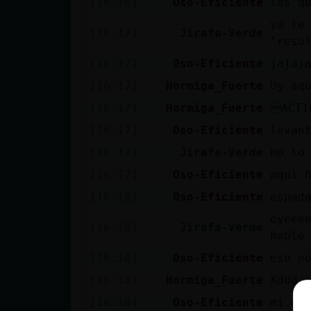
[16:16]
Oso-Eficiente
los q
ya te
[16:17]
Jirafa-Verde
"resu
[16:17]
Oso-Eficiente
jajaj
[16:17]
Hormiga_Fuerte
Uy aq
[16:17]
Hormiga_Fuerte
ACTI
[16:17]
Oso-Eficiente
levan
[16:17]
Jirafa-Verde
no lo
[16:17]
Oso-Eficiente
aqui 
[16:18]
Oso-Eficiente
espad
oyeee
[16:18]
Jirafa-Verde
hable
[16:18]
Oso-Eficiente
eso n
[16:18]
Hormiga_Fuerte
Xddd
[16:18]
Oso-Eficiente
mi es