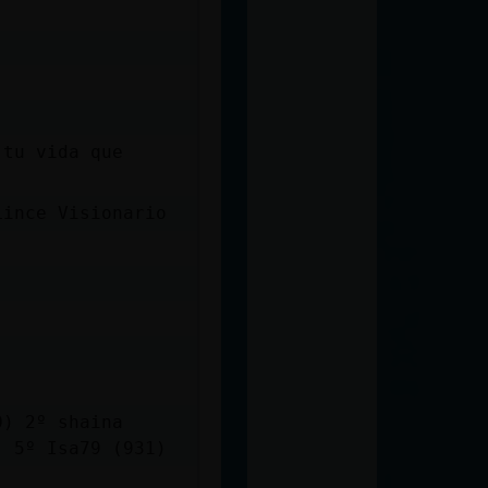
 tu vida que
Lince Visionario
0) 2º shaina
) 5º Isa79 (931)