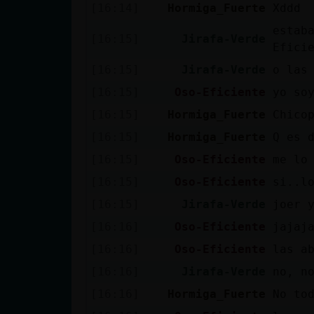
Mis blogs
[16:14]
Hormiga_Fuerte
Xddd
estab
[16:15]
Jirafa-Verde
Efici
Mis foros
[16:15]
Jirafa-Verde
o las
[16:15]
Oso-Eficiente
yo so
[16:15]
Hormiga_Fuerte
Chico
Registrar
[16:15]
Hormiga_Fuerte
Q es 
un canal
[16:15]
Oso-Eficiente
me lo
[16:15]
Oso-Eficiente
si..l
[16:15]
Jirafa-Verde
joer 
Más
[16:16]
Oso-Eficiente
jajaj
gestiones
[16:16]
Oso-Eficiente
las a
[16:16]
Jirafa-Verde
no, n
[16:16]
Hormiga_Fuerte
No to