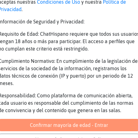
aceptas nuestras
Condiciones de Uso
y nuestra
Política de
 me quedao frito
Privacidad
.
aaj
Información de Seguridad y Privacidad:
as..que seguro que me cascas
Requisito de Edad: ChatHispano requiere que todos sus usuario
tengan 18 años o más para participar. El acceso a perfiles que
tiene buen ojo
no cumplan este criterio está restringido.
otro?
Cumplimiento Normativo: En cumplimiento de la legislación de
erce la cresta fijo....
servicios de la sociedad de la información, registramos los
ON tiene preparada la zapatilla de gatito
datos técnicos de conexión (IP y puerto) por un periodo de 12
la mandamos a las proximas olimpiadas a lanza
meses.
ina, lo peta fijo
Responsabilidad: Como plataforma de comunicación abierta,
martillo
cada usuario es responsable del cumplimiento de las normas
mente
de convivencia y del contenido que genera en las salas.
ngo ni fuerza ni f�co para eso
Confirmar mayoría de edad - Entrar
mo lo lanz󠹠voy detr�s