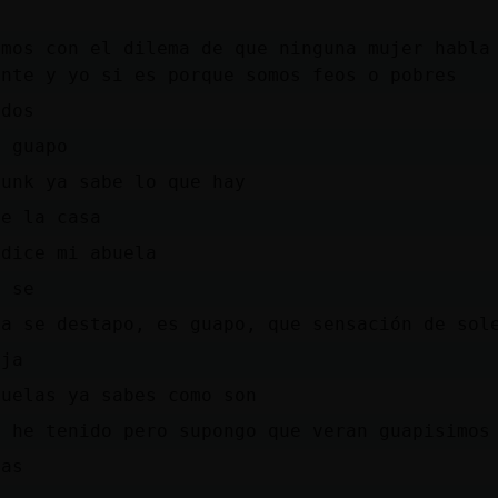
amos con el dilema de que ninguna mujer habla
ente y yo si es porque somos feos o pobres
 dos
y guapo
punk ya sabe lo que hay
de la casa
 dice mi abuela
o se
ya se destapo, es guapo, que sensación de sol
aja
buelas ya sabes como son
o he tenido pero supongo que veran guapisimos
das