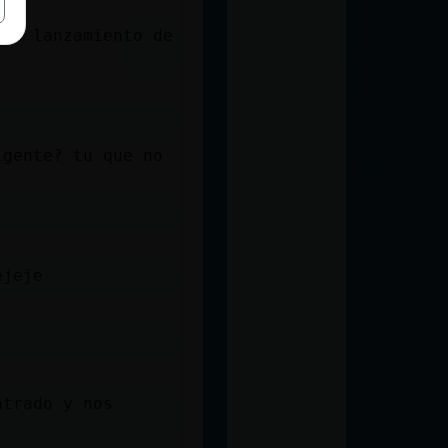
s a lanzamiento de
igente? tu que no
ejeje
ntrado y nos