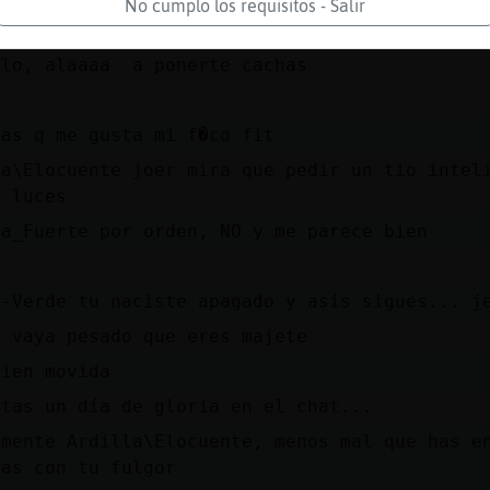
 tío inteligente charla?????
No cumplo los requisitos - Salir
 pues a hacer gimnasio, que esta decidido, va
llo, alaaaa a ponerte cachas
das q me gusta mi f�co fit
la\Elocuente joer mira que pedir un tio intel
s luces
ga_Fuerte por orden, NO y me parece bien
a-Verde tu naciste apagado y asís sigues... j
e vaya pesado que eres majete
bien movida
itas un día de gloria en el chat...
amente Ardilla\Elocuente, menos mal que has e
nas con tu fulgor