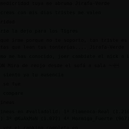
 medicridad tuya me abruma Jirafa-Verde
 creas con mis dias tristes me valen
cridad
oria la dejo para los Tigres
 que irme porque no te soporto, tan triste es
itas que lean tus tonterías.... Jirafa-Verde
omo me has conocido, joer cambiate el nick a 
ON Mira de reojo desde el sofá a sala ¬¬
o siento ya tu ausencia
n se fue
o compare
lineas
lineas en #valladolid: 1º Flamenco-Real (1.21
7) 3º @KuAkMaN (1.072) 4º Hormiga_Fuerte (967
s ver el ranking completo en