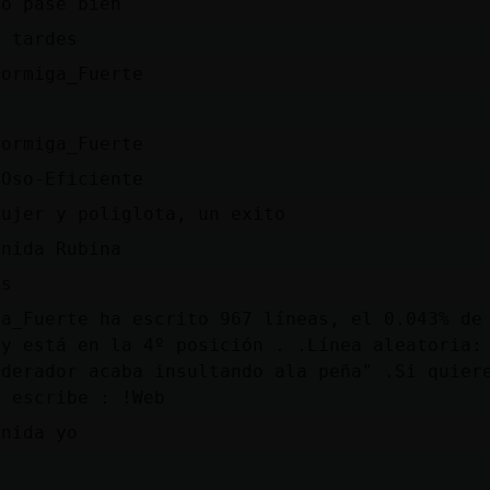
lo pase bien
s tardes
Hormiga_Fuerte
Hormiga_Fuerte
 Oso-Eficiente
mujer y poliglota, un exito
enida Rubina
as
ga_Fuerte ha escrito 967 líneas, el 0.043% de
 y está en la 4º posición . .Línea aleatoria:
oderador acaba insultando ala peña" .Si quier
o escribe : !Web
enida yo