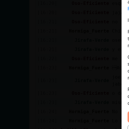
[16:20]
Oso-Eficiente
esque
[16:20]
Oso-Eficiente
jajaj
[16:21]
Oso-Eficiente
no jo
[16:21]
Hormiga_Fuerte
Chi
[16:21]
Jirafa-Verde
osea 
[16:21]
Jirafa-Verde
y el 
[16:22]
Oso-Eficiente
me tu
[16:23]
Hormiga_Fuerte
ACTI
joer 
[16:23]
Jirafa-Verde
jabal
[16:23]
Oso-Eficiente
o de 
[16:23]
Jirafa-Verde
misma
[16:24]
Hormiga_Fuerte
No te
[16:24]
Hormiga_Fuerte
Lo mis