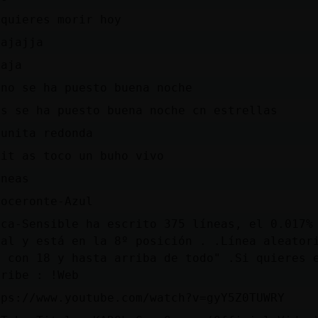
 quieres morir hoy
jajajja
jaja
eno se ha puesto buena noche
es se ha puesto buena noche cn estrellas
lunita redonda
hit as toco un buho vivo
ineas
noceronte-Azul
sca-Sensible ha escrito 375 líneas, el 0.017%
nal y está en la 8º posición . .Línea aleator
o con 18 y hasta arriba de todo" .Si quieres 
cribe : !Web
tps://www.youtube.com/watch?v=gyY5Z0TUWRY