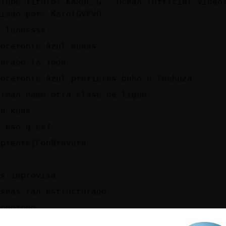
uTube Titulo: KAROL G - Ocean (Official Video
viado por: KarolGVEVO
 lunessss
noceronte-Azul muaas
 acabo la joda
noceronte-Azul prefieres buho o lechuza
arman dame otra clase de ligue
la kuak
a eso q es?
rpiente{ConBravura
D
es improvisa
 seas tan estructurado
monotono
 hay un libreto unico