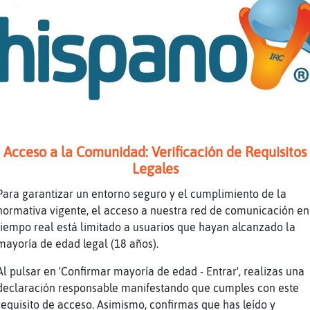
jajja
provisar q es decir lo se piensa si ves una 
lete
u no tiene libre albredio
y tutoriales para ligar usu
noceronte-Azul joda es fiesta
Acceso a la Comunidad: Verificación de Requisitos
Legales
 una mᱵina
n el mismo disco
Para garantizar un entorno seguro y el cumplimiento de la
normativa vigente, el acceso a nuestra red de comunicación en
tutoriales tambien pa hacer orinales caseros
tiempo real está limitado a usuarios que hayan alcanzado la
h
mayoría de edad legal (18 años).
Al pulsar en 'Confirmar mayoría de edad - Entrar', realizas una
rivecha
declaración responsable manifestando que cumples con este
rovecha
requisito de acceso. Asimismo, confirmas que has leído y