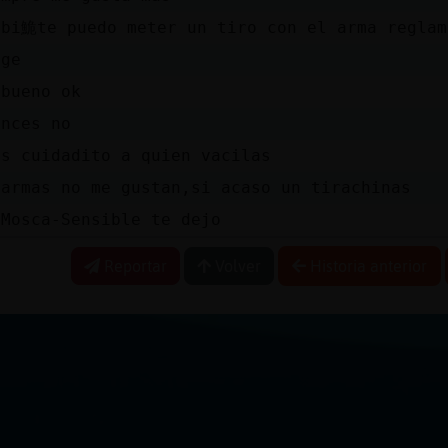
mbi鮠te puedo meter un tiro con el arma reglam
ige
 bueno ok
tnces no
es cuidadito a quien vacilas
 armas no me gustan,si acaso un tirachinas
 Mosca-Sensible te dejo
Reportar
Volver
Historia anterior