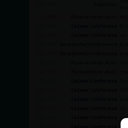
Yo
Mis blogs
[21:49]
LoboAzul
En
[21:50]
Rinoceronte-Azul
ma
[21:50]
Caiman\ConPereza
Ri
Mis foros
[21:50]
Caiman\ConPereza
se
[21:50]
Serpiente{ConBravura
Ri
[21:50]
Serpiente{ConBravura
ku
Registrar
un canal
[21:51]
Rinoceronte-Azul
ho
[21:51]
Rinoceronte-Azul
jo
[21:51]
Caiman\ConPereza
Se
Más
[21:51]
Caiman\ConPereza
xD
gestiones
[21:51]
Caiman\ConPereza
pu
[21:51]
Caiman\ConPereza
no
[21:51]
Caiman\ConPereza
o 
[21:52]
Caiman\ConPereza
no