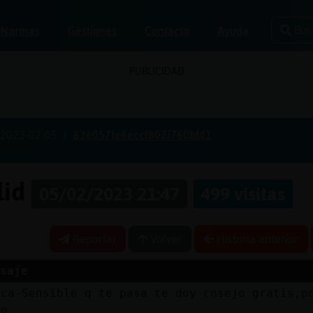
Bus
Normas
Gestiones
Contacto
Ayuda
PUBLICIDAD
2023-02-05
63e057fe6eccf802f760bf41
lid
05/02/2023 21:47
499 visitas
Reportar
Volver
Historia anterior
saje
sca-Sensible q te pasa te doy cnsejo gratis,p
lo