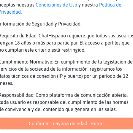
aceptas nuestras
Condiciones de Uso
y nuestra
Política de
para hacer el amor tambi�n
Privacidad
.
e ole
Información de Seguridad y Privacidad:
seguro te hace falta
 todo
Requisito de Edad: ChatHispano requiere que todos sus usuario
tengan 18 años o más para participar. El acceso a perfiles que
 amor si solo al sol
no cumplan este criterio está restringido.
hay amor a cosas o no lo sabias
Cumplimiento Normativo: En cumplimiento de la legislación de
es un caracol
servicios de la sociedad de la información, registramos los
aro
datos técnicos de conexión (IP y puerto) por un periodo de 12
aro
meses.
y un buitre ten cuidaoq te como
Responsabilidad: Como plataforma de comunicación abierta,
jaja
cada usuario es responsable del cumplimiento de las normas
de convivencia y del contenido que genera en las salas.
jaj
yo una loba
Confirmar mayoría de edad - Entrar
itre leonado