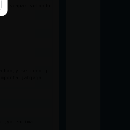
 y escapar volando
echan,y se reen q
importa jahjaja
n ,yo encima