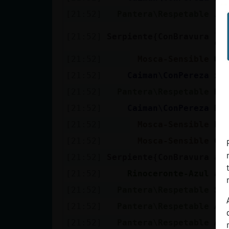
[21:52]
Pantera\Respetable
Ja
im
[21:52]
Serpiente{ConBravura
cu
[21:52]
Mosca-Sensible
�s
[21:52]
Caiman\ConPereza
xD
[21:52]
Pantera\Respetable
Ha
[21:52]
Caiman\ConPereza
Ri
[21:52]
Mosca-Sensible
Es
[21:52]
Mosca-Sensible
Co
[21:52]
Serpiente{ConBravura
a 
[21:52]
Rinoceronte-Azul
ah
[21:52]
Pantera\Respetable
Si
[21:52]
Pantera\Respetable
Ap
[21:52]
Pantera\Respetable
Ap