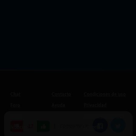
Chat
Contacto
Condiciones de uso
Foro
Ayuda
Privacidad
Blogs
Política de cookies
|
Compartir en:
Facebook
Twitter
-17
Noticias
Soporte