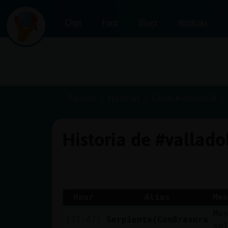
Chat
Foro
Blogs
Noticias
Iniciar
sesión
Portada
Historias
Canal #valladolid
Historia de #vallado
¡Chatea
sin
publicidad!
Hour
Alias
Men
Mo
Crear
[21:47]
Serpiente{ConBravura
so
una