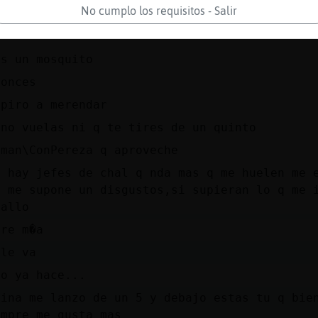
No cumplo los requisitos - Salir
ro las lobas no vuelan,osea yo te puedo pikar
es un mosquito
tonces
 piro a merendar
 no vuelas ni q te tires de un quinto
iman\ConPereza q aproveche
e hay jefes de chal q nda mas q me huelen me 
o me supone un disgustos,si supieran lo q me 
tallo
dre m�a
 le va
ro ya hace...
bina me lanzo de un 5 y debajo estas tu q bie
empre me gusta mas