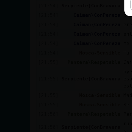
[21:54]
Serpiente{ConBravura
pe
[21:54]
Caiman\ConPereza
xD
[21:54]
Caiman\ConPereza
er
[21:54]
Caiman\ConPereza
en
[21:54]
Caiman\ConPereza
me
[21:54]
Mosca-Sensible
Tu
[21:55]
Pantera\Respetable
Ca
oy
[21:55]
Serpiente{ConBravura
es
es
[21:55]
Mosca-Sensible
Ma
[21:55]
Mosca-Sensible
Se
[21:56]
Pantera\Respetable
Pe
ru
[21:56]
Serpiente{ConBravura
si