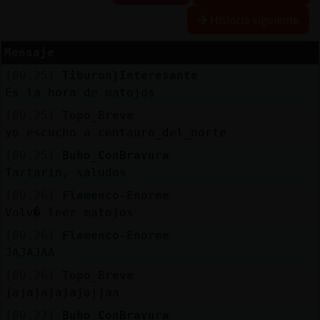
Historia siguiente
Mensaje
Reserva
[00:25]
Tiburon}Interesante
alias
Es la hora de matojos
[00:25]
Topo_Breve
yo escucho a centauro_del_norte
Actuali
[00:25]
Buho_ConBravura
contras
Tartarin, saludos
[00:26]
Flamenco-Enorme
Volv� leer matojos
Actuali
[00:26]
Flamenco-Enorme
IP
JAJAJAA
virtual
[00:26]
Topo_Breve
jajajajajajajjaa
[00:27]
Buho_ConBravura