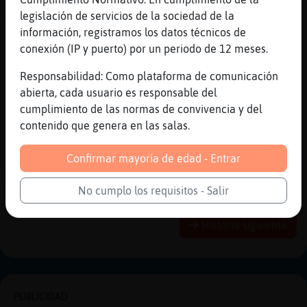
Flamenco-Enorme, vaya. La das recuerdos de
legislación de servicios de la sociedad de la
mi parte
información, registramos los datos técnicos de
[00:29]
Flamenco-Enorme
conexión (IP y puerto) por un periodo de 12 meses.
Okay
Responsabilidad: Como plataforma de comunicación
[00:30]
Flamenco-Enorme
abierta, cada usuario es responsable del
[Tiburon}Interesante] pues... la verdad es
cumplimiento de las normas de convivencia y del
algo que s�e pensado que tengo pendiente
contenido que genera en las salas.
hacer XD
[00:30]
Flamenco-Enorme
Confirmar mayoría de edad - Entrar
Hac鲳elo a ellas XD
No cumplo los requisitos - Salir
Reportar
Historia anterior
Historia siguiente
PUBLICIDAD