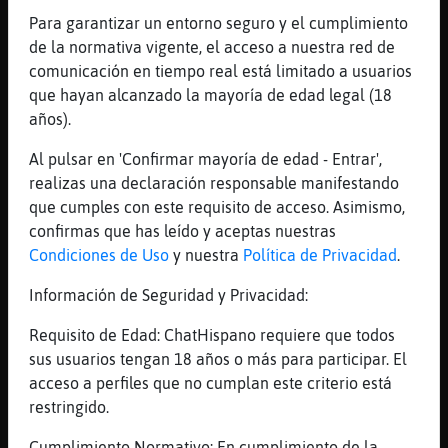
xddddddddddddddd
Para garantizar un entorno seguro y el cumplimiento
[00:28]
Buho_ConBravura
de la normativa vigente, el acceso a nuestra red de
Flamenco-Enorme, por cierto, te comunicas
comunicación en tiempo real está limitado a usuarios
con azahar?
que hayan alcanzado la mayoría de edad legal (18
años).
[00:28]
Tiburon}Interesante
Le pasas la recortadora?
Al pulsar en 'Confirmar mayoría de edad - Entrar',
[00:28]
Flamenco-Enorme
realizas una declaración responsable manifestando
[Buho_ConBravura] sip!
que cumples con este requisito de acceso. Asimismo,
confirmas que has leído y aceptas nuestras
[00:29]
Flamenco-Enorme
Condiciones de Uso
y nuestra
Política de Privacidad
.
[Tiburon}Interesante] espera, dices a ellas
o a m�ismo? XD
Información de Seguridad y Privacidad:
[00:29]
Flamenco-Enorme
Requisito de Edad: ChatHispano requiere que todos
[Buho_ConBravura] andaba pachucha
sus usuarios tengan 18 años o más para participar. El
[00:29]
Tiburon}Interesante
acceso a perfiles que no cumplan este criterio está
Flamenco-Enorme a ellaass se que te encanta
restringido.
[00:29]
Buho_ConBravura
Cumplimiento Normativo: En cumplimiento de la