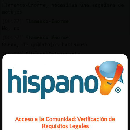
Mis
Flamenco-Enorme, necesitas una segadora de
blogs
matojos
[00:27]
Flamenco-Enorme
No, no
Mis
[00:27]
Flamenco-Enorme
foros
Bueno, de qu頭atojos hablamos?
[00:27]
Tiburon}Interesante
Denlos que tienws
Registr
[00:28]
Flamenco-Enorme
un
No, esos altos pa que no se vea desde fuera
canal
[00:28]
Flamenco-Enorme
Jajaaaaaaaaaaaaaaaaaaaaaaaa
[00:28]
Flamenco-Enorme
Es que hay otros matojos que me gustan
Más
m᳠depilados, Tiburon}Interesante :P
gestion
Acceso a la Comunidad: Verificación de
Requisitos Legales
[00:28]
Flamenco-Enorme