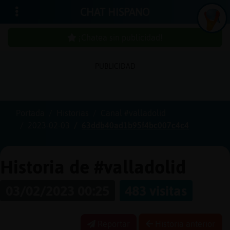
CHAT HISPANO
¡Chatea sin publicidad!
PUBLICIDAD
Iniciar
sesión
Portada
Historias
Canal #valladolid
2023-02-03
63ddb40ad1b95f4bc007c4c4
¡Chatea
sin
publici
Historia de #valladolid
03/02/2023 00:25
483 visitas
Crear
una
Reportar
Historia anterior
cuenta