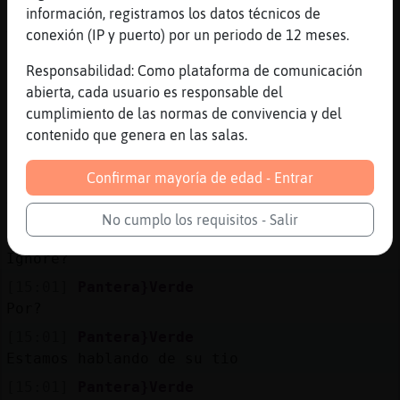
información, registramos los datos técnicos de
[15:00]
Pantera}Verde
conexión (IP y puerto) por un periodo de 12 meses.
Ya ya
[15:00]
Caracol{SinLuces
Responsabilidad: Como plataforma de comunicación
yo yo
abierta, cada usuario es responsable del
cumplimiento de las normas de convivencia y del
[15:00]
CaballitoDeMar_Rapaz
contenido que genera en las salas.
[Caracol{SinLuces] y Pantera}Verde ponganse
ignore
Confirmar mayoría de edad - Entrar
[15:00]
Pantera}Verde
Y tu t�o
No cumplo los requisitos - Salir
[15:01]
Pantera}Verde
Ignore?
[15:01]
Pantera}Verde
Por?
[15:01]
Pantera}Verde
Estamos hablando de su tio
[15:01]
Pantera}Verde