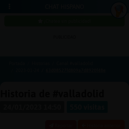
CHAT HISPANO
¡Chatea sin publicidad!
PUBLICIDAD
Iniciar
sesión
Portada
Historias
Canal #valladolid
2023-01-24
63d08527fd809a7d8920f48e
¡Chatea
sin
publici
Historia de #valladolid
24/01/2023 14:50
550 visitas
Crear
una
Reportar
Historia anterior
cuenta