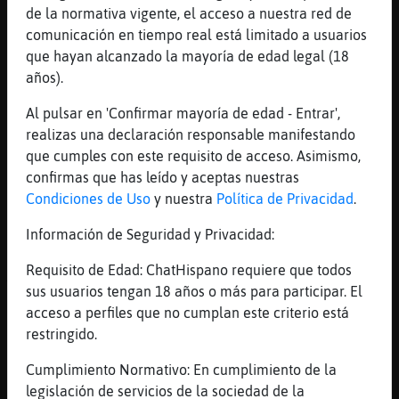
de la normativa vigente, el acceso a nuestra red de
[14:58]
Caracol{SinLuces
comunicación en tiempo real está limitado a usuarios
no tengo tio
que hayan alcanzado la mayoría de edad legal (18
[14:58]
Caracol{SinLuces
años).
reito
Al pulsar en 'Confirmar mayoría de edad - Entrar',
[14:58]
Pantera}Verde
realizas una declaración responsable manifestando
Nunca reniegues de tu tio
que cumples con este requisito de acceso. Asimismo,
[14:59]
Pantera}Verde
confirmas que has leído y aceptas nuestras
Una bella persona
Condiciones de Uso
y nuestra
Política de Privacidad
.
[14:59]
Caracol{SinLuces
Información de Seguridad y Privacidad:
quien
[14:59]
Pantera}Verde
Requisito de Edad: ChatHispano requiere que todos
Tu tio
sus usuarios tengan 18 años o más para participar. El
acceso a perfiles que no cumplan este criterio está
[14:59]
Caracol{SinLuces
restringido.
no tengo tios
[14:59]
Caracol{SinLuces
Cumplimiento Normativo: En cumplimiento de la
te lo repito las veces qu ehagan falta
legislación de servicios de la sociedad de la