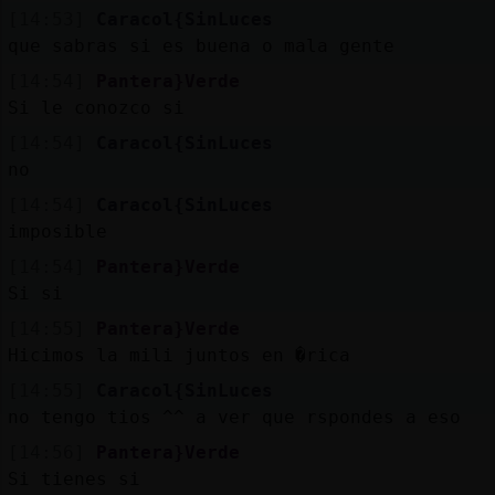
Mis
[14:53]
Caracol{SinLuces
blogs
que sabras si es buena o mala gente
[14:54]
Pantera}Verde
Si le conozco si
Mis
[14:54]
Caracol{SinLuces
foros
no
[14:54]
Caracol{SinLuces
imposible
Registr
[14:54]
Pantera}Verde
un
Si si
canal
[14:55]
Pantera}Verde
Hicimos la mili juntos en �rica
[14:55]
Caracol{SinLuces
no tengo tios ^^ a ver que rspondes a eso
Más
gestion
[14:56]
Pantera}Verde
Si tienes si