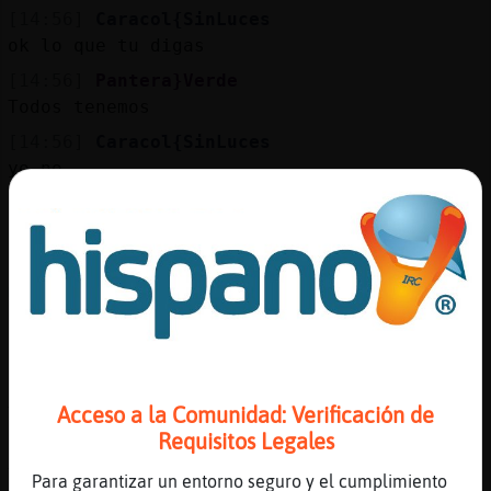
[14:56]
Caracol{SinLuces
ok lo que tu digas
[14:56]
Pantera}Verde
Todos tenemos
[14:56]
Caracol{SinLuces
yo no
[14:56]
Pantera}Verde
Era un fen󭥮o ya te digo
[14:57]
Caracol{SinLuces
mi madre y mi padre hijos unicos
[14:57]
Caracol{SinLuces
asi que ^^
[14:57]
Pantera}Verde
Acceso a la Comunidad: Verificación de
Toda para ti
Requisitos Legales
[14:57]
Pantera}Verde
Y para tu tio
Para garantizar un entorno seguro y el cumplimiento