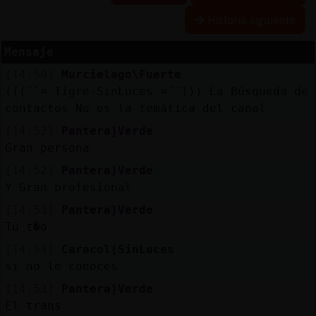
Historia siguiente
Mensaje
Reserva
[14:50]
Murcielago\Fuerte
alias
(((¯`¤ Tigre-SinLuces ¤´¯))) La Búsqueda de
contactos No es la temática del canal
[14:52]
Pantera}Verde
Actuali
Gran persona
contras
[14:52]
Pantera}Verde
Y Gran profesional
[14:53]
Pantera}Verde
Actuali
Tu t�o
IP
[14:53]
Caracol{SinLuces
virtual
si no le conoces
[14:53]
Pantera}Verde
El trans