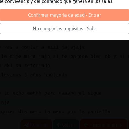
l que las lia parda tb
de convivencia y del contenido que genera en las salas.
a
Confirmar mayoría de edad - Entrar
que pasa que él sabe que lo freno
migo hace mas de un a񯠳e3 reboto
No cumplo los requisitos - Salir
 ke lo banee y ufff
e vas a contar a miii jajajaja
 le dije mira majo si te parece bien ok y si 
o aki sa reformado
llevamos 3 años hablando
o lo echo eehhh pero naaahh el sigue
jaja
lquier dia meto la mano por la pantalla
Reportar
Volver
Historia anterior