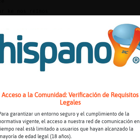
te
ur ke nos reimos
jajjaa
a hombre54vallad
aja segurooo k si
 ke si aki digo disparates ehn la vida mas
pumuki ayer decia ke no keria imaginar como s
ajajjaja
ajajaja
Acceso a la Comunidad: Verificación de Requisitos
mea de risa con mis cosas
Legales
rincesa shaccid igual
Para garantizar un entorno seguro y el cumplimiento de la
me lo dijo
normativa vigente, el acceso a nuestra red de comunicación en
tiempo real está limitado a usuarios que hayan alcanzado la
por la tarde aqui no entra
mayoría de edad legal (18 años).