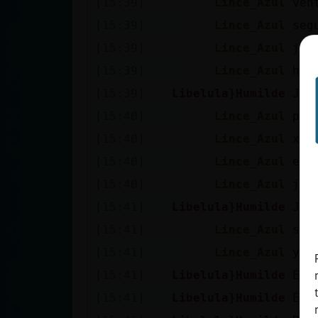
[15:39]
Lince_Azul
ven
Mis blogs
[15:39]
Lince_Azul
seg
[15:39]
Lince_Azul
jaj
Mis foros
[15:39]
Lince_Azul
hol
[15:39]
Libelula}Humilde
Jaj
[15:40]
Lince_Azul
por
Registrar
[15:40]
Lince_Azul
xd
un canal
[15:40]
Lince_Azul
el 
[15:40]
Lince_Azul
jaj
[15:41]
Libelula}Humilde
Jaj
Más
[15:41]
Lince_Azul
se 
gestiones
[15:41]
Lince_Azul
y p
[15:41]
Libelula}Humilde
Él.
[15:41]
Libelula}Humilde
Él 