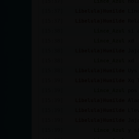
[15:37]
Lince_Azul
hol
cuenta
[15:37]
Libelula}Humilde
Lin
[15:37]
Libelula}Humilde
Rel
[15:38]
Lince_Azul
si 
Reservar
[15:38]
Lince_Azul
xd
alias
[15:38]
Libelula}Humilde
Jaj
[15:38]
Lince_Azul
xd
Actualizar
[15:38]
Libelula}Humilde
Uys
contraseña
[15:39]
Libelula}Humilde
Xq 
[15:39]
Lince_Azul
pos
[15:39]
Libelula}Humilde
Ala
Actualizar
[15:39]
Libelula}Humilde
Lle
IP virtual
[15:39]
Libelula}Humilde
Jaj
[15:39]
Lince_Azul
y s