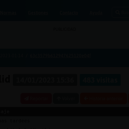
Bus
Normas
Gestiones
Contacto
Ayuda
PUBLICIDAD
2023-01-14
63c3579b612947625120e04f
lid
14/01/2023 15:36
483 visitas
Reportar
Volver
Historia anterior
saje
nas tardees