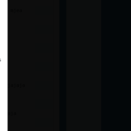
 se mjea
s
 jajajaja
jajaja