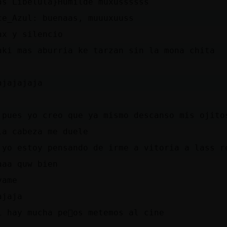
as Libelula}Humilde muxussssss
ce_Azul: buenaas, muuuxuuss
ax y silencio
aki mas aburria ke tarzan sin la mona chita
ajajajaja
 pues yo creo que ya mismo descanso mis ojito
la cabeza me duele
 yo estoy pensando de irme a vitoria a lass r
aaa quw bien
vame
ajaja
i hay mucha pe񡠮os metemos al cine