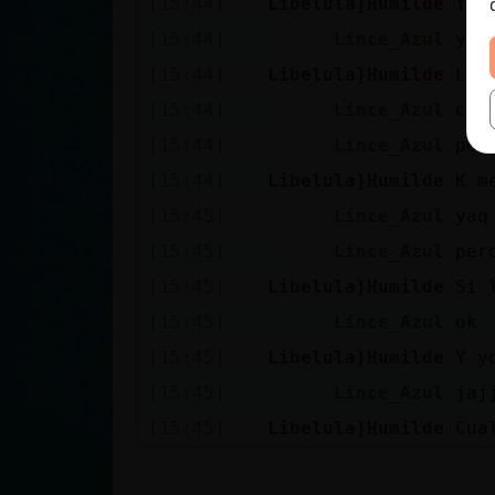
[15:44]
Libelula}Humilde
Y é
[15:44]
Lince_Azul
yaa
[15:44]
Libelula}Humilde
Lo 
[15:44]
Lince_Azul
con
[15:44]
Lince_Azul
por
[15:44]
Libelula}Humilde
K m
[15:45]
Lince_Azul
yaq
[15:45]
Lince_Azul
per
[15:45]
Libelula}Humilde
Si 
[15:45]
Lince_Azul
ok
[15:45]
Libelula}Humilde
Y y
[15:45]
Lince_Azul
jaj
[15:45]
Libelula}Humilde
Cua