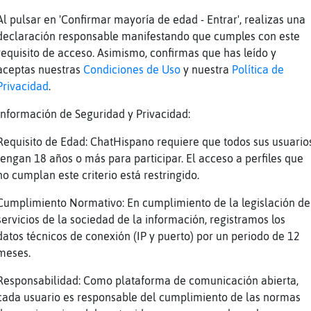
no a veces
Al pulsar en 'Confirmar mayoría de edad - Entrar', realizas una
ndo le digio algo a los usus a mi manera ella
declaración responsable manifestando que cumples con este
e dice ke cosas les dices
requisito de acceso. Asimismo, confirmas que has leído y
ajajaja
aceptas nuestras
Condiciones de Uso
y nuestra
Política de
Privacidad
.
ayer entro
que sino nos reimos que hacemos?
Información de Seguridad y Privacidad:
3o ke vino pa reirse un raqto
Requisito de Edad: ChatHispano requiere que todos sus usuario
ajja
tengan 18 años o más para participar. El acceso a perfiles que
no cumplan este criterio está restringido.
as ksado52valla
ajaja siii k ya bastante nos peleamos los dos
Cumplimiento Normativo: En cumplimiento de la legislación de
servicios de la sociedad de la información, registramos los
e ke no soy una moderadora como las otras
datos técnicos de conexión (IP y puerto) por un periodo de 12
meses.
a la otra sala donde vamos son mas estrictos 
Responsabilidad: Como plataforma de comunicación abierta,
aja
cada usuario es responsable del cumplimiento de las normas