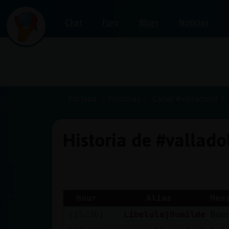
Chat
Foro
Blogs
Noticias
Iniciar
sesión
Portada
Historias
Canal #valladolid
Historia de #vallado
¡Chatea
sin
publicidad!
Hour
Alias
Men
[15:36]
Libelula}Humilde
Bue
Crear
una