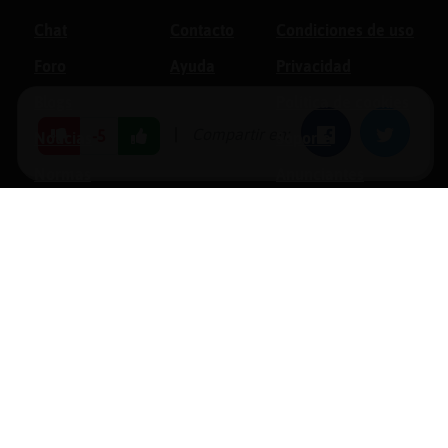
Chat
Contacto
Condiciones de uso
Foro
Ayuda
Privacidad
Blogs
Política de cookies
|
Compartir en:
Facebook
Twitter
-5
Noticias
Soporte
Normas
Anunciantes
Estadísticas
Historias
Tu foro gratis