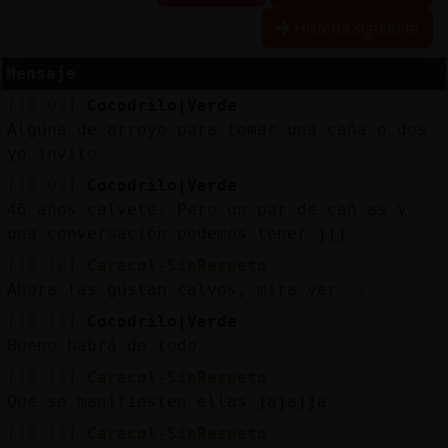
Historia siguiente
Mensaje
Reserva
[19:09]
Cocodrilo{Verde
alias
Alguna de arroyo para tomar una caña o dos
yo invito
[19:09]
Cocodrilo{Verde
Actuali
46 años calvete. Pero un par de cañ as y
contras
una conversación podemos tener jjj
[19:10]
Caracol-SinRespeto
Ahora las gustan calvos, mira ver...
Actuali
[19:11]
Cocodrilo{Verde
IP
Bueno habrá de todo
virtual
[19:11]
Caracol-SinRespeto
Que se manifiesten ellas jajajja
[19:11]
Caracol-SinRespeto