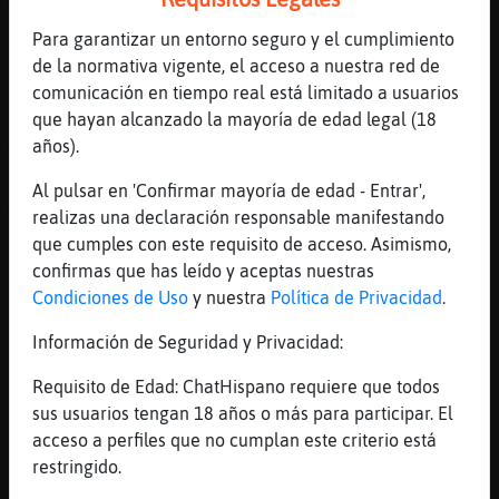
Ahora ya no. Prefiero gastarlo en cañas y
buena conversación
Para garantizar un entorno seguro y el cumplimiento
[19:13]
Caracol-SinRespeto
de la normativa vigente, el acceso a nuestra red de
Bahhh
comunicación en tiempo real está limitado a usuarios
que hayan alcanzado la mayoría de edad legal (18
[19:14]
Caracol-SinRespeto
años).
Yo si fuera calvo no lo dudaba
[19:14]
Cocodrilo{Verde
Al pulsar en 'Confirmar mayoría de edad - Entrar',
Voy a ir aquí al bar la barbería de arroyo
realizas una declaración responsable manifestando
a tomar un par de cañas. A ver si alguna se
que cumples con este requisito de acceso. Asimismo,
anima y hablamos un poco
confirmas que has leído y aceptas nuestras
Condiciones de Uso
y nuestra
Política de Privacidad
.
[19:14]
Caracol-SinRespeto
Buen garito ese
Información de Seguridad y Privacidad:
[19:14]
Cocodrilo{Verde
Requisito de Edad: ChatHispano requiere que todos
Pues si
sus usuarios tengan 18 años o más para participar. El
[19:15]
Caracol-SinRespeto
acceso a perfiles que no cumplan este criterio está
Se come bien
restringido.
[19:15]
Caracol-SinRespeto