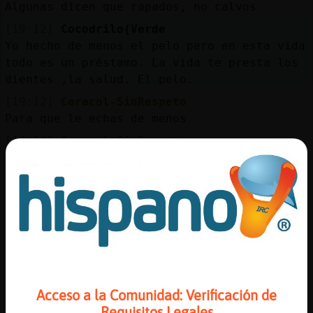
Mis
Algunas dicen que rapados, no calvos
blogs
[19:12]
Cocodrilo{Verde
Yo hecho de menos el pelo pero en esta vida
todo es un préstamo. La vida te presta los
dientes ,la salud. El pelo.
Mis
[19:12]
Caracol-SinRespeto
foros
Para que le echas de menos
[19:12]
Caracol-SinRespeto
Ahorras en peines y gomina
Registr
[19:12]
Cocodrilo{Verde
un
Luego se lo va cobrando.
canal
[19:13]
Cocodrilo{Verde
Pero lo gasto en gorros jjj
[19:13]
Caracol-SinRespeto
Más
Pues lo tienes fᣩl, ponte pelo
gestion
Acceso a la Comunidad: Verificación de
[19:13]
Cocodrilo{Verde
Requisitos Legales