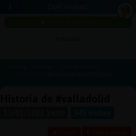
CHAT HISPANO
¡Chatea sin publicidad!
PUBLICIDAD
Iniciar
sesión
Portada
Historias
Canal #valladolid
2023-01-13
63c205d016c9c909957e56b4
¡Chatea
sin
publici
Historia de #valladolid
13/01/2023 19:09
545 visitas
Crear
una
Reportar
Historia anterior
cuenta