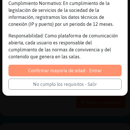
Cumplimiento Normativo: En cumplimiento de la
Aunque prefiero ir al carcamal
legislación de servicios de la sociedad de la
[19:15]
Caracol-SinRespeto
información, registramos los datos técnicos de
Lo lleva un chico m᳠majo
conexión (IP y puerto) por un periodo de 12 meses.
[19:15]
Cocodrilo{Verde
Responsabilidad: Como plataforma de comunicación
También es buen sitio. Es verdad
abierta, cada usuario es responsable del
[19:16]
Cocodrilo{Verde
cumplimiento de las normas de convivencia y del
No. Lo siento
contenido que genera en las salas.
[19:17]
Cocodrilo{Verde
Bueno pues na . Espero 15 minutos y me voy
Confirmar mayoría de edad - Entrar
para allá.
No cumplo los requisitos - Salir
Reportar
Historia anterior
Historia siguiente