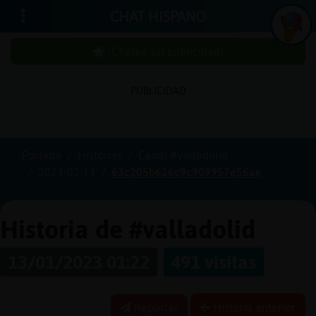
CHAT HISPANO
¡Chatea sin publicidad!
PUBLICIDAD
Iniciar
sesión
Portada
Historias
Canal #valladolid
2023-01-13
63c205b616c9c909957e56ae
¡Chatea
sin
publici
Historia de #valladolid
13/01/2023 01:22
491 visitas
Crear
una
Reportar
Historia anterior
cuenta