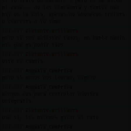
si yo trato de mandar... pero no me hacen
ni caso... de los cincuenta y tantos que
hay en la sala, apenas me obedecen treinta
o cuarenta a lo sumo
[01:27]
Elefante-Brillante
pero si son autistas todos, no habla nadie
mas que pa pedir tios
[01:27]
Elefante-Brillante
esto no cambia
[01:28]
Anguila_ConPrisa
pero al menos nos leerán, espero
[01:28]
Anguila_ConPrisa
aunque sea para controlar nuestra
ortografía
[01:28]
Elefante-Brillante
eso si, les hacemos pasar el rato
[01:28]
Anguila_ConPrisa