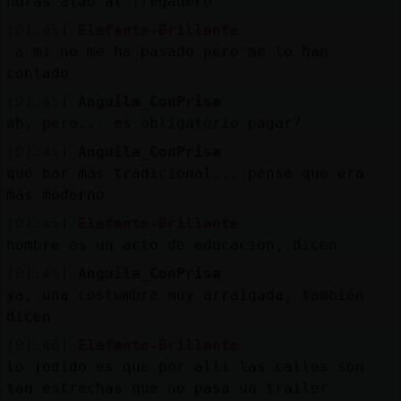
horas atao al fregadero
[01:45]
Elefante-Brillante
a mi no me ha pasado pero me lo han
contado
[01:45]
Anguila_ConPrisa
ah, pero... es obligatorio pagar?
[01:45]
Anguila_ConPrisa
qué bar más tradicional... pensé que era
más moderno
[01:45]
Elefante-Brillante
hombre es un acto de educacion, dicen
[01:45]
Anguila_ConPrisa
ya, una costumbre muy arraigada, también
dicen
[01:46]
Elefante-Brillante
lo jodido es que por alli las calles son
tan estrechas que no pasa un trailer