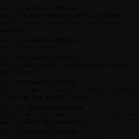
[01:30]
Anguila_ConPrisa
yo por ejemplo debería besar por donde tú
pisas, pero no lo hago por problemas de
espalda
[01:31]
Anguila_ConPrisa
debes dispensarme
[01:31]
Anguila_ConPrisa
hombre gallifante , no te habíamos visto,
qué alegría
[01:32]
Anguila_ConPrisa
está la sama muy animada, verdad gallifante
? como en los viejos tiempos
[01:32]
Elefante-Brillante
Perdon, me habia ido a por un culin de cava
que me sobro de nochevieja,
[01:33]
Anguila_ConPrisa