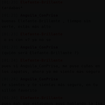
Mis
[01:23]
Elefante-Brillante
blogs
tardabas*
[01:23]
Anguila_ConPrisa
buenas Elefante-Brillante , tiempo sin
verte, estás más alto
Mis
[01:23]
Elefante-Brillante
foros
o es con v? ya no se
[01:23]
Anguila_ConPrisa
(quién será Elefante-Brillante ?)
Registr
[01:24]
Elefante-Brillante
un
pues si Anguila_ConPrisa, me puse cuñas en
canal
los zapatos, ahora ya me siento mas seguro
[01:24]
Anguila_ConPrisa
te sientes y te sientas más seguro, en tu
Más
sillón favorito
gestion
[01:24]
Elefante-Brillante
pues nah que estabamos aqui hablando la Isa