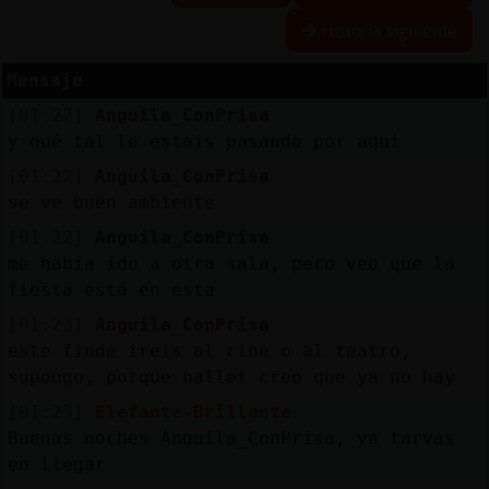
Historia siguiente
Mensaje
Reserva
[01:22]
Anguila_ConPrisa
alias
y qué tal lo estais pasando por aqui
[01:22]
Anguila_ConPrisa
se ve buen ambiente
Actuali
[01:22]
Anguila_ConPrisa
contras
me había ido a otra sala, pero veo que la
fiesta está en esta
[01:23]
Anguila_ConPrisa
Actuali
este finde ireis al cine o al teatro,
IP
supongo, porque ballet creo que ya no hay
virtual
[01:23]
Elefante-Brillante
Buenas noches Anguila_ConPrisa, ya tarvas
en llegar