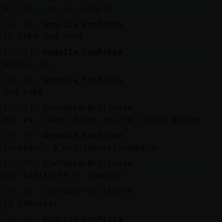
brillar con luz propia
[01:34]
Anguila_ConPrisa
te debo una cena
[01:34]
Anguila_ConPrisa
bueno, no...
[01:34]
Anguila_ConPrisa
una caña
[01:34]
Elefante-Brillante
asi es, luego diras que no tienes amigos
[01:35]
Anguila_ConPrisa
téngolos, y muy inmerecidamente
[01:35]
Elefante-Brillante
una cañita en el humedo?
[01:35]
Elefante-Brillante
lo conoces?
[01:35]
Anguila_ConPrisa