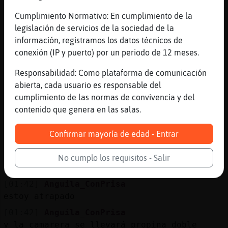
[01:41]
Elefante-Brillante
bueno, no nos vallamos del tema, me debes
Cumplimiento Normativo: En cumplimiento de la
una caña. que esta escrito
legislación de servicios de la sociedad de la
información, registramos los datos técnicos de
[01:41]
Elefante-Brillante
conexión (IP y puerto) por un periodo de 12 meses.
o es vayamos?
[01:41]
Elefante-Brillante
Responsabilidad: Como plataforma de comunicación
no se
abierta, cada usuario es responsable del
cumplimiento de las normas de convivencia y del
[01:41]
Anguila_ConPrisa
contenido que genera en las salas.
has hecho captura de mi frase??
[01:41]
Elefante-Brillante
Confirmar mayoría de edad - Entrar
si, si
[01:42]
Anguila_ConPrisa
No cumplo los requisitos - Salir
entonces no hay excusa posible
[01:42]
Anguila_ConPrisa
estoy atrapado
[01:42]
Anguila_ConPrisa
y la camarera se llevará propina doble