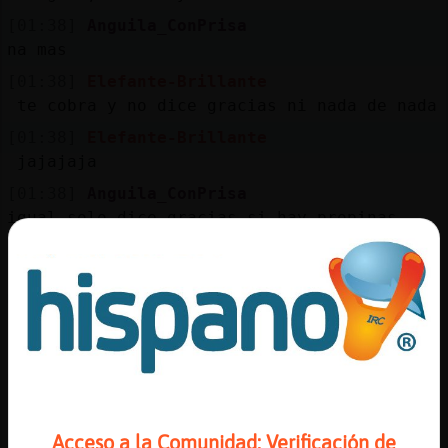
[01:38]
Anguila_ConPrisa
na mas
[01:38]
Elefante-Brillante
te cobra y no dice gracias ni nada de nada
[01:38]
Elefante-Brillante
jajajaja
[01:38]
Anguila_ConPrisa
igual solo dice gracias si hay propinas
generosas
[01:39]
Elefante-Brillante
mira, no lo habia pensado yo eso
[01:39]
Anguila_ConPrisa
la proxima vez que vayas, dale tres euros a
mayores
[01:39]
Anguila_ConPrisa
a ver qué pasa
Acceso a la Comunidad: Verificación de