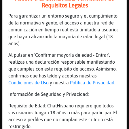
Requisitos Legales
[01:39]
Elefante-Brillante
la proxima vez lo pongo en practica a ver
Para garantizar un entorno seguro y el cumplimiento
si va ser eso
de la normativa vigente, el acceso a nuestra red de
[01:39]
Anguila_ConPrisa
comunicación en tiempo real está limitado a usuarios
va a ser un experimento
que hayan alcanzado la mayoría de edad legal (18
años).
[01:40]
Elefante-Brillante
hombre, un experimento algo caro, ten en
Al pulsar en 'Confirmar mayoría de edad - Entrar',
cuenta que yo no estoy subencionado por la
realizas una declaración responsable manifestando
Junta
que cumples con este requisito de acceso. Asimismo,
[01:40]
Elefante-Brillante
confirmas que has leído y aceptas nuestras
pero... bueno, hare el sacrificio
Condiciones de Uso
y nuestra
Política de Privacidad
.
[01:40]
Anguila_ConPrisa
Información de Seguridad y Privacidad:
bueno... dejémoslo en 2 euros con 50
Requisito de Edad: ChatHispano requiere que todos
[01:41]
Anguila_ConPrisa
sus usuarios tengan 18 años o más para participar. El
pero no intentes ponerle la propina en el
acceso a perfiles que no cumplan este criterio está
escote, eh, que no estás en un cabaret
restringido.