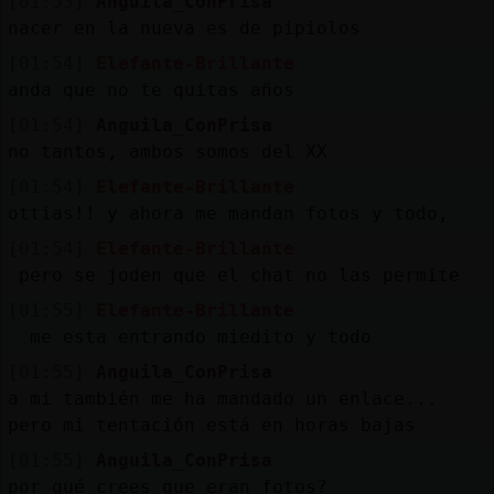
[01:53]
Anguila_ConPrisa
nacer en la nueva es de pipiolos
[01:54]
Elefante-Brillante
anda que no te quitas años
[01:54]
Anguila_ConPrisa
no tantos, ambos somos del XX
[01:54]
Elefante-Brillante
ottias!! y ahora me mandan fotos y todo,
[01:54]
Elefante-Brillante
pero se joden que el chat no las permite
[01:55]
Elefante-Brillante
me esta entrando miedito y todo
[01:55]
Anguila_ConPrisa
a mi también me ha mandado un enlace...
pero mi tentación está en horas bajas
[01:55]
Anguila_ConPrisa
por qué crees que eran fotos?