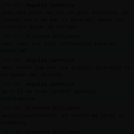
[01:46]
Anguila_ConPrisa
pues qué pena, me das un gran disgusto, yo
cuando voy a un bar es para ver pasar los
trailers desde la terraza
[01:47]
Elefante-Brillante
nah, nah, era solo informacion para el
oscar 46
[01:48]
Anguila_ConPrisa
ahh, pensé que era una orginal incursión en
el humor del absurdo
[01:48]
Anguila_ConPrisa
pero tú no eres jardiel poncela,
ciertamente
[01:48]
Elefante-Brillante
quiquiriquiEnCuero yo cuando me pongo el
esmoking
[01:49]
Elefante-Brillante