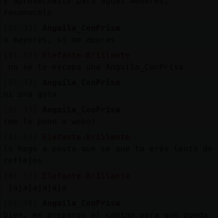
y aprovechaste para aguas menores,
reconocelo
[01:33]
Anguila_ConPrisa
o mayores, si me apuras
[01:33]
Elefante-Brillante
no se te escapa una Anguila_ConPrisa
[01:33]
Anguila_ConPrisa
ni una gota
[01:33]
Anguila_ConPrisa
(me lo pone a webo)
[01:33]
Elefante-Brillante
lo hago a posta que se que tu eres lento de
reflejos
[01:33]
Elefante-Brillante
jajajajajaja
[01:34]
Anguila_ConPrisa
bien, me preparas el camino para que pueda