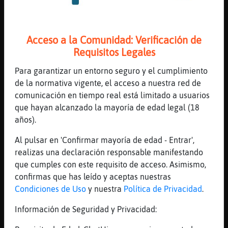
[20:09]
Lince_Eficiente
las galletas?
[20:09]
Culebra_Eficiente
Acceso a la Comunidad: Verificación de
si
Requisitos Legales
[20:09]
BufaloPaciente
Para garantizar un entorno seguro y el cumplimiento
« ✫BufaloPaciente LaTidO MuSiCal✫ » Esta en
de la normativa vigente, el acceso a nuestra red de
modo: »« AutoDJ »« escuchanos en:
comunicación en tiempo real está limitado a usuarios
https://latidomusical.powerfriends.net »
que hayan alcanzado la mayoría de edad legal (18
[20:09]
Lince_Eficiente
años).
mequedocon elsalchichon
Al pulsar en 'Confirmar mayoría de edad - Entrar',
[20:10]
Lince_Eficiente
realizas una declaración responsable manifestando
las galletas para triki
que cumples con este requisito de acceso. Asimismo,
[20:10]
Lince_Eficiente
confirmas que has leído y aceptas nuestras
xDD
Condiciones de Uso
y nuestra
Política de Privacidad
.
[20:10]
Culebra_Eficiente
Información de Seguridad y Privacidad:
y pa mi