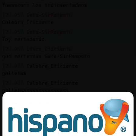
fumascomo los indiosenfadaos
[20:05]
Gata-SinRespeto
Culebra_Eficiente
[20:05]
Gata-SinRespeto
Toy merindando
[20:06]
Lince_Eficiente
que meriendas Gata-SinRespeto
[20:07]
Culebra_Eficiente
galletas
[20:08]
Culebra_Eficiente
galletasssssssssssssss
[20:08]
Lince_Eficiente
pos vaya, tendre que abrir salchichon
iberico
[20:08]
Culebra_Eficiente
pa ti todas