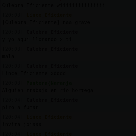
Mis
Culebra_Eficiente wiiiiiiiiiiiiiii
blogs
[20:03]
Lince_Eficiente
[Culebra_Eficiente] naa grave
[20:03]
Culebra_Eficiente
Mis
y yo aqui llorando x ti
foros
[20:03]
Culebra_Eficiente
mala
[20:03]
Culebra_Eficiente
Registr
Lince_Eficiente xdddd
un
[20:03]
Pantera{Naranja
canal
Alguien trabaja en rio hortega
[20:04]
Culebra_Eficiente
piro a fumar
Más
[20:04]
Lince_Eficiente
gestion
invita joiaaa
[20:04]
Lince_Eficiente