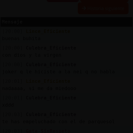
Historia siguiente
Mensaje
Reserva
[20:00]
Lince_Eficiente
alias
buenas buhita
[20:00]
Culebra_Eficiente
con dios y la virgen
Actuali
[20:00]
Culebra_Eficiente
contras
joker q le hiciste a la nei q no habla
[20:01]
Lince_Eficiente
nadaaaa, si me da miedooo
Actuali
[20:01]
Culebra_Eficiente
IP
xddd
virtual
[20:03]
Culebra_Eficiente
te has empeluchado con el de parquesol
[20:03]
Gata-SinRespeto