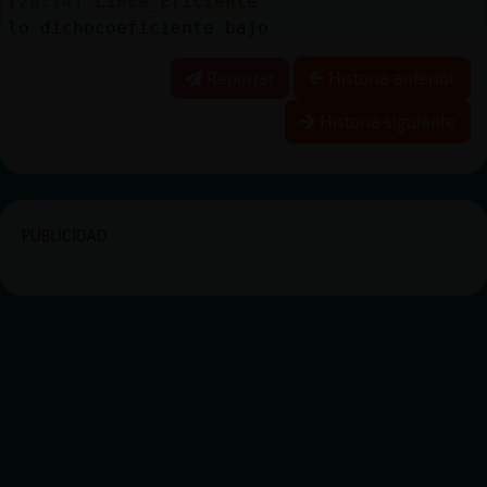
[20:14]
Lince_Eficiente
lo dichocoeficiente bajo
Reportar
Historia anterior
Historia siguiente
PUBLICIDAD