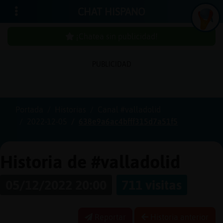
CHAT HISPANO
¡Chatea sin publicidad!
PUBLICIDAD
Iniciar
sesión
Portada
Historias
Canal #valladolid
2022-12-05
638e9a6ac4bfff315d7a51f5
¡Chatea
sin
publici
Historia de #valladolid
05/12/2022 20:00
711 visitas
Crear
una
Reportar
Historia anterior
cuenta