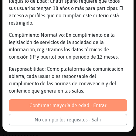
Requisito de Edad: ChatHispano requiere que todos
[20:10]
Lince_Eficiente
sus usuarios tengan 18 años o más para participar. El
pa ti tengo el suchard
acceso a perfiles que no cumplan este criterio está
[20:10]
Lince_Eficiente
restringido.
jajaja
Cumplimiento Normativo: En cumplimiento de la
[20:10]
Culebra_Eficiente
legislación de servicios de la sociedad de la
siiiiiiii
información, registramos los datos técnicos de
[20:11]
Pantera{Naranja
conexión (IP y puerto) por un periodo de 12 meses.
Hola alguien trabaja en hospital rio
hortega
Responsabilidad: Como plataforma de comunicación
abierta, cada usuario es responsable del
[20:11]
Lince_Eficiente
cumplimiento de las normas de convivencia y del
llama al 112, te atenderan antes
contenido que genera en las salas.
[20:12]
Pantera{Naranja
Llama tu joker y pregunta por urologia
Confirmar mayoría de edad - Entrar
[20:12]
Pantera{Naranja
que te revisen el escroto
No cumplo los requisitos - Salir
[20:12]
Pantera{Naranja