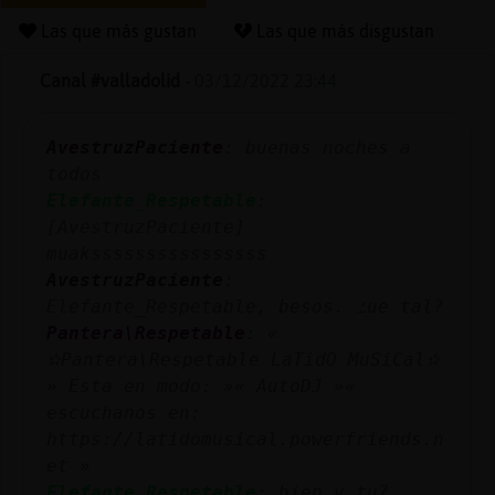
Las que más gustan
Las que más disgustan
Canal #valladolid
-
03/12/2022 23:44
Reserva
alias
AvestruzPaciente
: buenas noches a
todos
Elefante_Respetable
:
Actuali
[AvestruzPaciente]
contras
muakssssssssssssssss
AvestruzPaciente
:
Elefante_Respetable, besos. ߑue tal?
Pantera\Respetable
: «
Actuali
✫Pantera\Respetable LaTidO MuSiCal✫
IP
» Esta en modo: »« AutoDJ »«
virtual
escuchanos en:
https://latidomusical.powerfriends.n
et »
Elefante_Respetable
: bien y tu?