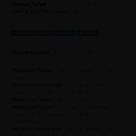
Mosca{Torpe
: si, sin armar bulla
Cabra_ConInquietud
: soso
...
32 líneas de 4 usuarios
902 visitas
9 puntos
Canal #valladolid
-
03/12/2022 17:02
Mapache{Tenaz
: gente normal en esta
sala?
Bufalo-ConPereza
: o eso o solo
quería saludar a los de la flecha
Mapache{Tenaz
: mucho pedir...
Mapache{Tenaz
: los de la flecha,
quedais saludados por Bufalo-
ConPereza
Bufalo-ConPereza
: lo de normal es