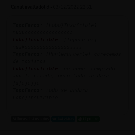
Canal #valladolid
-
03/12/2022 22:51
TopoFeroz
: [Lobo}Insufrible]
muxussssssssssssssss
Lobo}Insufrible
: [TopoFeroz]
muaksssssssssssssssssss
TopoFeroz
: [PanteraFuerte] carecemos
de taxistas
Lobo}Insufrible
: no hemos comprado
aun la parada, pero todo se dara
jajajajja
TopoFeroz
: todo se andara
Lobo}Insufrible
...
54 líneas de 4 usuarios
944 visitas
19 puntos