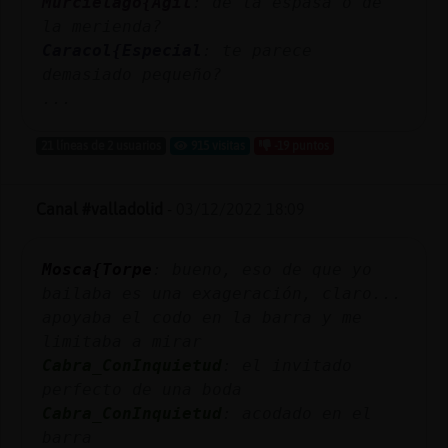
Murcielago{Agil
: de la espasa o de
la merienda?
Caracol{Especial
: te parece
demasiado pequeño?
...
21 líneas de 2 usuarios
915 visitas
-19 puntos
Canal #valladolid
-
03/12/2022 18:09
Mosca{Torpe
: bueno, eso de que yo
bailaba es una exageración, claro...
apoyaba el codo en la barra y me
limitaba a mirar
Cabra_ConInquietud
: el invitado
perfecto de una boda
Cabra_ConInquietud
: acodado en el
barra