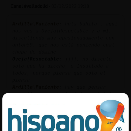
Canal #valladolid
-
03/12/2022 19:18
Ardilla\Paciente
: hola buhita , aquí
nos ves a Oveja{Respetable y a mí,
discutiendo muy apasionadamente con
anton59, que nos está poniendo cual
chupa de dómine
Oveja{Respetable
: jjjj, no discuto,
solo que ha diccho, e insultado a
todos, porque piensa que solo el
piensa
Ardilla\Paciente
: hay que pensar
como él, pensamiento único, el único
pensamiento válido, los demás somos
malos malisimos
Oveja{Respetable
: ya, por eso he
dicho algo
Oveja{Respetable
: en fin, parece que