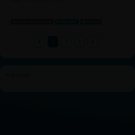
muy relativo jiji
...
286 líneas de 10 usuarios
886 visitas
4 puntos
1
2
3
PUBLICIDAD