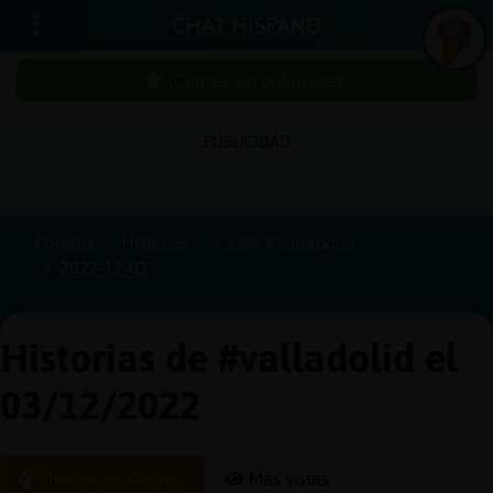
CHAT HISPANO
¡Chatea sin publicidad!
PUBLICIDAD
Iniciar
sesión
Portada
Historias
Canal #valladolid
2022-12-03
¡Chatea
sin
publici
Historias de #valladolid el
03/12/2022
Crear
una
Últimas publicadas
Más vistas
cuenta