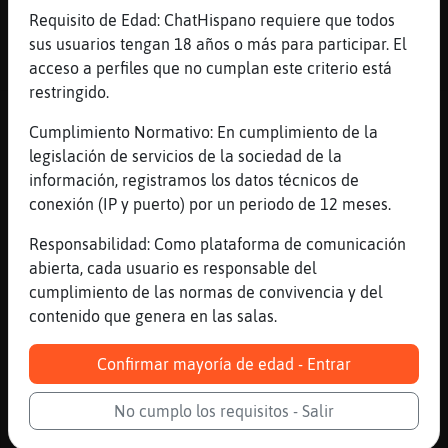
...
Requisito de Edad: ChatHispano requiere que todos
sus usuarios tengan 18 años o más para participar. El
53 líneas de 3 usuarios
926 visitas
12 puntos
acceso a perfiles que no cumplan este criterio está
restringido.
Canal #valladolid
-
03/12/2022 18:25
Cumplimiento Normativo: En cumplimiento de la
legislación de servicios de la sociedad de la
Culebra\Interesante
: y como siendo
información, registramos los datos técnicos de
tan joven no eres fans de un montón
conexión (IP y puerto) por un periodo de 12 meses.
de influencers? te estás quedando
Responsabilidad: Como plataforma de comunicación
atrás...
abierta, cada usuario es responsable del
AguilaPedante
: tartarin a lo mejo es
cumplimiento de las normas de convivencia y del
que ves juventu onde no la hay
contenido que genera en las salas.
AguilaPedante
: :P
Culebra\Interesante
: pero sigue
Confirmar mayoría de edad - Entrar
hablándonos de los libros que
regalas... y dinos... por qué a mí
No cumplo los requisitos - Salir
no me has regalado ninguno? una
respuesta quiero, y la quiero ya