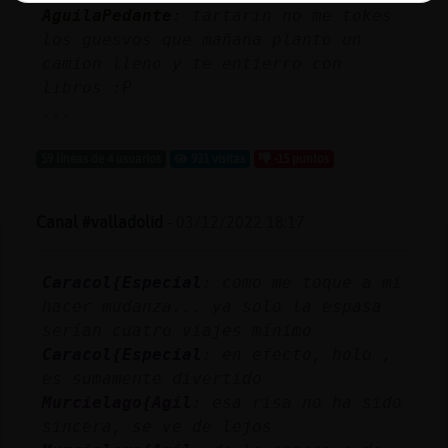
AguilaPedante
: tartarin no me tokes
los guesvos que mañana planto un
camion lleno y te entierro con
libros :P
...
59 líneas de 4 usuarios
931 visitas
-15 puntos
Canal #valladolid
-
03/12/2022 18:17
Caracol{Especial
: como me toque a mi
hacer mudanza... ya solo la espasa
serían cuatro viajes mínimo
Caracol{Especial
: en efecto, holo ,
es sumamente divertido
Murcielago{Agil
: esa risa no ha sido
sincera, se ve de lejos