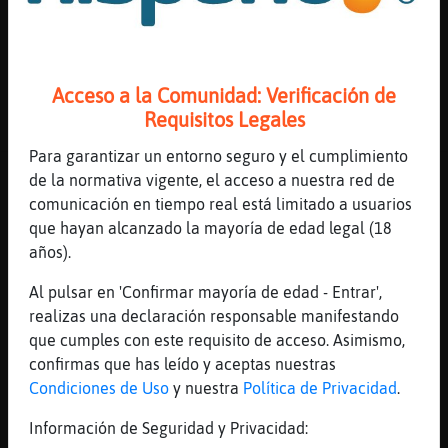
ya van quedando menos, solo los
pagados
...
Acceso a la Comunidad: Verificación de
23 líneas de 3 usuarios
949 visitas
-13 puntos
Requisitos Legales
Para garantizar un entorno seguro y el cumplimiento
Canal #valladolid
-
03/12/2022 18:38
de la normativa vigente, el acceso a nuestra red de
comunicación en tiempo real está limitado a usuarios
que hayan alcanzado la mayoría de edad legal (18
Zebra}Paciente
: ya, arte moderno
años).
Zebra}Paciente
: originalidad...
Serpiente}Naranja
: tartarin algo
Al pulsar en 'Confirmar mayoría de edad - Entrar',
asi, pero ademas de un autor
realizas una declaración responsable manifestando
reconocido literariamente…
que cumples con este requisito de acceso. Asimismo,
Serpiente}Naranja
: no uno que pasaba
confirmas que has leído y aceptas nuestras
por alli :D
Condiciones de Uso
y nuestra
Política de Privacidad
.
Zebra}Paciente
: pues guarda el libro
Información de Seguridad y Privacidad:
como oro en paño