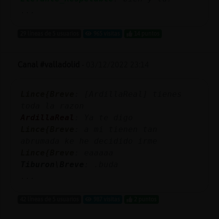
Mis
...
blogs
29 líneas de 5 usuarios
965 visitas
14 puntos
Mis
Canal #valladolid
-
03/12/2022 23:14
foros
Lince{Breve
: [ArdillaReal] tienes
toda la razon
Registr
ArdillaReal
: Ya te digo
un
Lince{Breve
: a mi tienen tan
canal
abrumada ke he decidido irme
Lince{Breve
: eaaaaa
Tiburon\Breve
: .buda
...
Más
gestion
42 líneas de 5 usuarios
987 visitas
2 puntos