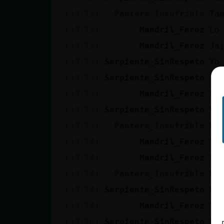
Mis blogs
[13:12]
Pantera_Insufrible
Ta
[13:12]
Mandril_Feroz
Lo
[13:12]
Mandril_Feroz
Ja
Mis foros
[13:13]
Serpiente_SinRespeto
Yo
[13:13]
Serpiente_SinRespeto
Tu
[13:13]
Mandril_Feroz
Pu
Registrar
un canal
[13:13]
Serpiente_SinRespeto
Ve
[13:13]
Pantera_Insufrible
Ha
[13:14]
Mandril_Feroz
Y 
Más
[13:14]
Mandril_Feroz
Pe
gestiones
[13:14]
Pantera_Insufrible
Ha
[13:14]
Serpiente_SinRespeto
No
[13:14]
Mandril_Feroz
Y q
[13:16]
Serpiente_SinRespeto
Bu