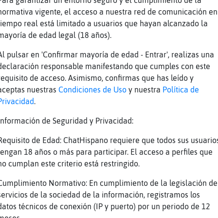
Para garantizar un entorno seguro y el cumplimiento de la
normativa vigente, el acceso a nuestra red de comunicación en
ndril_Feroz das tu la vez para hablar?
tiempo real está limitado a usuarios que hayan alcanzado la
 sientes abuelo?
mayoría de edad legal (18 años).
sé tiene para todos
Al pulsar en 'Confirmar mayoría de edad - Entrar', realizas una
 tengo nietos de momento y por edad tampoco
declaración responsable manifestando que cumples con este
í que no la hagas ni caso
requisito de acceso. Asimismo, confirmas que has leído y
aceptas nuestras
Condiciones de Uso
y nuestra
Política de
tonces?
Privacidad
.
ti quien te hace caso muerto en vida
Información de Seguridad y Privacidad:
s otra más
edo m᳠jajaja personaje
Requisito de Edad: ChatHispano requiere que todos sus usuario
tengan 18 años o más para participar. El acceso a perfiles que
 no sabe hablar sin faltar
no cumplan este criterio está restringido.
 pero a ti no
Cumplimiento Normativo: En cumplimiento de la legislación de
es hala mira a ver si va tu marido y que te r
servicios de la sociedad de la información, registramos los
lta
datos técnicos de conexión (IP y puerto) por un periodo de 12
ti por ejemplo y a los que no se meten donde 