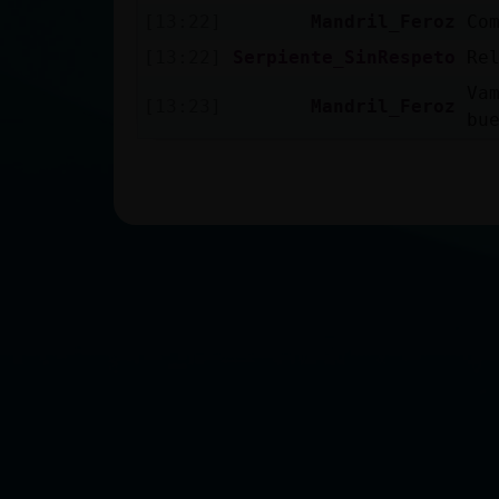
[13:22]
Mandril_Feroz
Co
[13:22]
Serpiente_SinRespeto
Re
Va
[13:23]
Mandril_Feroz
bu