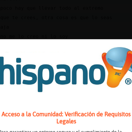
mpoco hay que llevar todo al extremo
 que te crees, otra cosa es que lo seas
jaja
 no me lo creo ni lo soy
 te calificas sola
es como dicen en mi pueblo que te Pires!
s otra falta de respeto
ya paz
podr�ser m᳠irrespetuosa
ro me das pereza
y que tener un poco de manga ancha aqui
 lo dudo se nota
Acceso a la Comunidad: Verificación de Requisitos
Legales
uien pregunt󠡬 abuelo del chat
eno pasarlo bien chicos