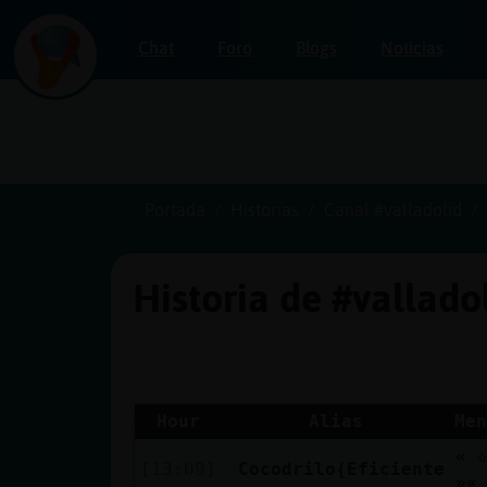
Chat
Foro
Blogs
Noticias
Iniciar
sesión
Portada
Historias
Canal #valladolid
Historia de #vallado
¡Chatea
sin
publicidad!
Hour
Alias
Men
« 
Crear
[13:09]
Cocodrilo{Eficiente
»«
una