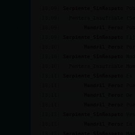
cuenta
[13:09]
Serpiente_SinRespeto
Po
[13:09]
Pantera_Insufrible
(S
[13:09]
Mandril_Feroz
Po
Reservar
[13:09]
Serpiente_SinRespeto
Fi
alias
[13:10]
Mandril_Feroz
Po
[13:10]
Serpiente_SinRespeto
Na
[13:10]
Pantera_Insufrible
Ho
Actualizar
contraseña
[13:11]
Serpiente_SinRespeto
Es
[13:11]
Mandril_Feroz
Pue
[13:11]
Mandril_Feroz
De
Actualizar
[13:11]
Mandril_Feroz
Pu
IP virtual
[13:12]
Serpiente_SinRespeto
Ve
[13:12]
Mandril_Feroz
En
[13:12]
Serpiente_SinRespeto
Ma