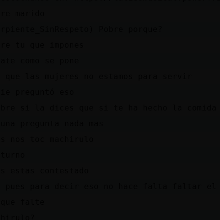
bre marido
erpiente_SinRespeto) Pobre porque?
bre tu que impones
jate como se pone
r que las mujeres no estamos para servir
die preguntó eso
mbre si la dices que si te ha hecho la comida
 una pregunta nada mas
s nos toc󠥬 machirulo
 turno
es estas contestado
s pues para decir eso no hace falta faltar el
 que falte
chirulo?