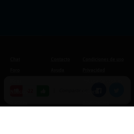
Chat
Contacto
Condiciones de uso
Foro
Ayuda
Privacidad
Blogs
Política de cookies
|
Compartir en:
Facebook
Twitter
-22
Noticias
Soporte
Normas
Anunciantes
Estadísticas
Historias