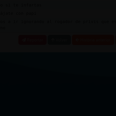
mo si te infartas
lájate con papi
mos a ir ignorando al rogador de privis que e
eno
Reportar
Volver
Historia anterior