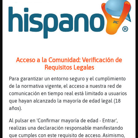
[Ardilla{Especial] muaksssssssssssssssssss
[23:05]
Oveja\Feroz
[CaballitoDeMar{DelMonton]
muaksssssssssssss
[23:05]
Libelula{Feroz
Oveja\Feroz hi
[23:05]
Oveja\Feroz
Acceso a la Comunidad: Verificación de
[Libelula{Feroz] muaksssssssssssssss
Requisitos Legales
[23:06]
CaballitoDeMar{DelMonton
Para garantizar un entorno seguro y el cumplimiento
Oveja\Feroz muaaaaaaaaaaaaaaaaaaaaaaaaa
de la normativa vigente, el acceso a nuestra red de
[23:06]
CaballitoDeMar{DelMonton
comunicación en tiempo real está limitado a usuarios
Cabra-ConPrisa muaaaas
que hayan alcanzado la mayoría de edad legal (18
[23:06]
CaballitoDeMar{DelMonton
años).
.buda
Al pulsar en 'Confirmar mayoría de edad - Entrar',
[23:06]
Topo{SinLuces
realizas una declaración responsable manifestando
Buda le habla a CaballitoDeMar{DelMonton:
que cumples con este requisito de acceso. Asimismo,