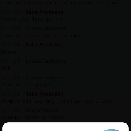
Mis
Libelula{Feroz si como un coxinillp joio
blogs
[23:03]
Rata-Paciente
Cocodrilo_Naranja -_-
[23:04]
Libelula{Feroz
Lanervios ven yo te lo hago
Mis
foros
[23:04]
Rata-Paciente
Nuuuu
[23:04]
Libelula{Feroz
Bah
Registr
un
[23:04]
Libelula{Feroz
canal
Pues no te quejes
[23:04]
Rata-Paciente
Hombre que soy muy joven pa sacrificar
[23:05]
Oveja\Feroz
Más
buenas noches a todos
gestion
[23:05]
Oveja\Feroz