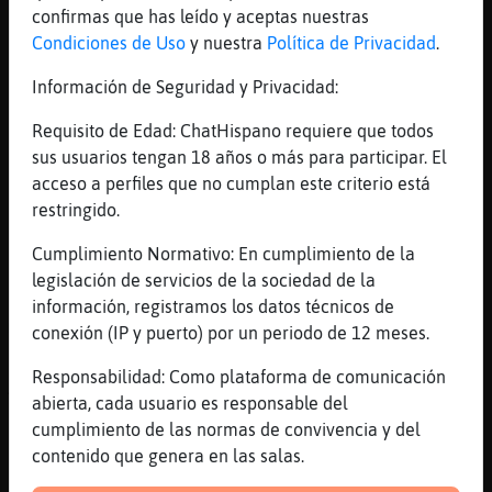
Recordar algo malo, es como llevar una
confirmas que has leído y aceptas nuestras
carga para la mente.
Condiciones de Uso
y nuestra
Política de Privacidad
.
[23:06]
Libelula{Feroz
Información de Seguridad y Privacidad:
Que mal me cae el buda ese,se las sabe
todas...
Requisito de Edad: ChatHispano requiere que todos
[23:06]
Oveja\Feroz
sus usuarios tengan 18 años o más para participar. El
jajajajjaja
acceso a perfiles que no cumplan este criterio está
restringido.
[23:07]
Ardilla{Especial
[Cabra-ConPrisa] parece ke te kieren medio
Cumplimiento Normativo: En cumplimiento de la
clonar
legislación de servicios de la sociedad de la
[23:07]
Ardilla{Especial
información, registramos los datos técnicos de
muxussssssssssssssssss Oveja\Feroz
conexión (IP y puerto) por un periodo de 12 meses.
[23:08]
Cabra-ConPrisa
Responsabilidad: Como plataforma de comunicación
Ardilla{Especial siu
abierta, cada usuario es responsable del
[23:08]
Cabra-ConPrisa
cumplimiento de las normas de convivencia y del
el padre_confesor
contenido que genera en las salas.
[23:08]
Ardilla{Especial