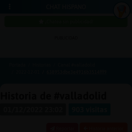
CHAT HISPANO
¡Chatea sin publicidad!
PUBLICIDAD
Iniciar
sesión
Portada
Historias
Canal #valladolid
2022-12-01
638953dbe3e4916b3514fff9
¡Chatea
sin
publici
Historia de #valladolid
01/12/2022 23:02
903 visitas
Crear
una
Reportar
Historia anterior
cuenta