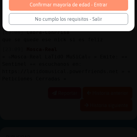
Confirmar mayoría de edad - Entrar
jajajjaj ya Cabra-ConPrisa
[23:08]
Ardilla{Especial
No cumplo los requisitos - Salir
loacabo de ver
[23:08]
Cabra-ConPrisa
que se quede ese nick si es feliz
[23:09]
Mosca-Real
« ✫Mosca-Real LaTidO MuSiCal✫ » Emite: »«
Sentinel »« escuchanos en:
https://latidomusical.powerfriends.net » «
Peticiones Cerradas »
Reportar
Historia anterior
Historia siguiente