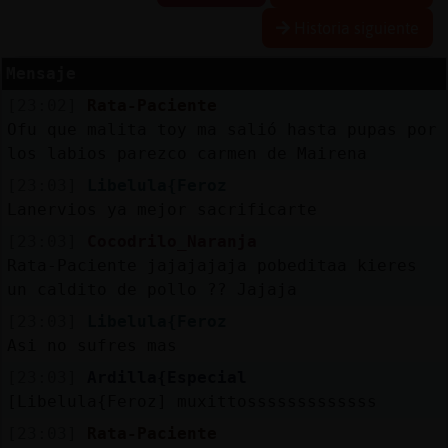
Historia siguiente
Mensaje
Reserva
[23:02]
Rata-Paciente
alias
Ofu que malita toy ma salió hasta pupas por
los labios parezco carmen de Mairena
[23:03]
Libelula{Feroz
Actuali
Lanervios ya mejor sacrificarte
contras
[23:03]
Cocodrilo_Naranja
Rata-Paciente jajajajaja pobeditaa kieres
un caldito de pollo ?? Jajaja
Actuali
[23:03]
Libelula{Feroz
IP
Asi no sufres mas
virtual
[23:03]
Ardilla{Especial
[Libelula{Feroz] muxittosssssssssssss
[23:03]
Rata-Paciente