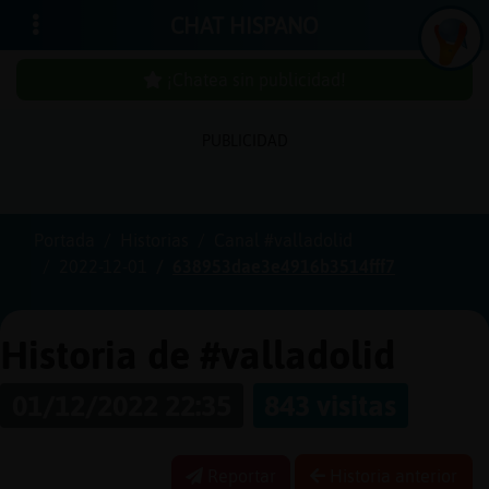
CHAT HISPANO
¡Chatea sin publicidad!
PUBLICIDAD
Iniciar
sesión
Portada
Historias
Canal #valladolid
2022-12-01
638953dae3e4916b3514fff7
¡Chatea
sin
publici
Historia de #valladolid
01/12/2022 22:35
843 visitas
Crear
una
Reportar
Historia anterior
cuenta