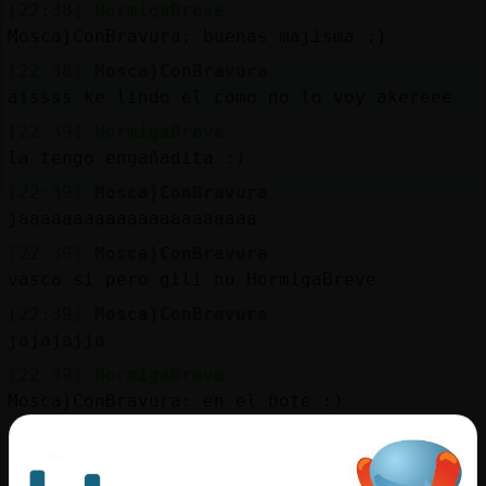
[22:38]
HormigaBreve
Mosca}ConBravura: buenas majisma :)
[22:38]
Mosca}ConBravura
aissss ke lindo el como no lo voy akereee
[22:39]
HormigaBreve
la tengo engañadita :)
[22:39]
Mosca}ConBravura
jaaaaaaaaaaaaaaaaaaaaaa
[22:39]
Mosca}ConBravura
vasca si pero gili nu HormigaBreve
[22:39]
Mosca}ConBravura
jajajajja
[22:39]
HormigaBreve
Mosca}ConBravura: en el bote :)
[22:40]
Mosca}ConBravura
si salvavidas