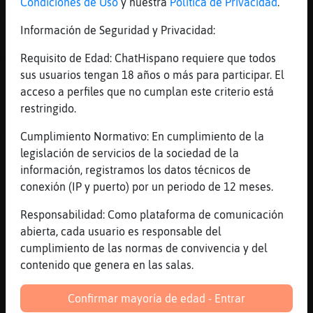
[22:41]
Mosca}ConBravura
Condiciones de Uso
y nuestra
Política de Privacidad
.
me haces reir
Información de Seguridad y Privacidad:
[22:41]
HormigaBreve
Mosca}ConBravura: y gratis :)
Requisito de Edad: ChatHispano requiere que todos
sus usuarios tengan 18 años o más para participar. El
[22:41]
Mosca}ConBravura
acceso a perfiles que no cumplan este criterio está
chiiii [Jhunitto*
restringido.
[22:42]
Mosca}ConBravura
mirarrrrr loke man dixo en privado
Cumplimiento Normativo: En cumplimiento de la
legislación de servicios de la sociedad de la
[22:42]
Mosca}ConBravura
información, registramos los datos técnicos de
reina de las montañas planas, jugadora de
conexión (IP y puerto) por un periodo de 12 meses.
futbol sin arbitrooo publico pelota
[22:42]
Mosca}ConBravura
Responsabilidad: Como plataforma de comunicación
jajajajjajjajjaja
abierta, cada usuario es responsable del
cumplimiento de las normas de convivencia y del
[22:43]
HormigaBreve
contenido que genera en las salas.
y lo que se callaran :P
[22:43]
Mosca}ConBravura
Confirmar mayoría de edad - Entrar
ese usu delprivado tas como una cabra