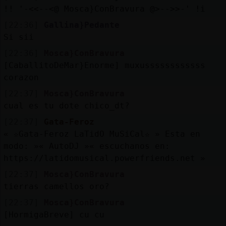
Mis
!! '-<<--<@ Mosca}ConBravura @>-->>-' !i
blogs
[22:36]
Gallina}Pedante
Si sii
[22:36]
Mosca}ConBravura
Mis
[CaballitoDeMar}Enorme] muxussssssssssss
foros
corazon
[22:37]
Mosca}ConBravura
cual es tu dote chico_dt?
Registr
[22:37]
Gata-Feroz
un
« ✫Gata-Feroz LaTidO MuSiCal✫ » Esta en
canal
modo: »« AutoDJ »« escuchanos en:
https://latidomusical.powerfriends.net »
[22:37]
Mosca}ConBravura
tierras camellos oro?
Más
[22:37]
Mosca}ConBravura
gestion
[HormigaBreve] cu cu