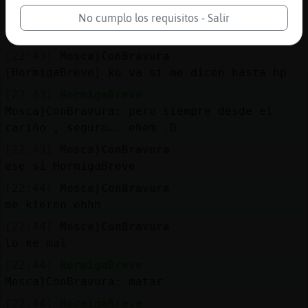
[22:43]
Mosca}ConBravura
No cumplo los requisitos - Salir
jajjajaj
[22:43]
Mosca}ConBravura
[HormigaBreve] ke va si me dicen hasta hp
[22:43]
HormigaBreve
Mosca}ConBravura: pero siempre desde el
cariño , seguro…. ehem :D
[22:43]
Mosca}ConBravura
ese si HormigaBreve
[22:44]
Mosca}ConBravura
me kieren ehhh
[22:44]
Mosca}ConBravura
lo ke mal
[22:44]
HormigaBreve
Mosca}ConBravura: matar
[22:44]
HormigaBreve