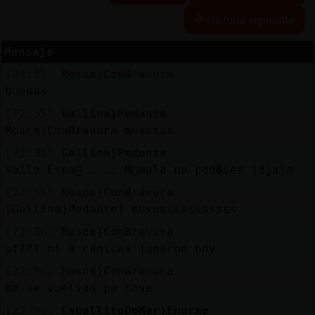
Historia siguiente
Mensaje
Reserva
[22:35]
Mosca}ConBravura
alias
buenas
[22:35]
Gallina}Pedante
Mosca}ConBravura muxusss
Actuali
[22:35]
Gallina}Pedante
contras
Valla Espa񡮮..... M᳠mala no pod�ser jajaja
[22:35]
Mosca}ConBravura
[Gallina}Pedante] muxusssssssssss
Actuali
[22:36]
Mosca}ConBravura
IP
uffff ni a canicas jugaron hoy
virtual
[22:36]
Mosca}ConBravura
ke se vuelvan pa casa
[22:36]
CaballitoDeMar}Enorme