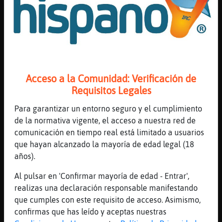
[22:40]
HormigaBreve
no, de neskui
[22:40]
HormigaBreve
:D
[22:40]
Mosca}ConBravura
hola Pasivo_VA
Acceso a la Comunidad: Verificación de
[22:40]
Mosca}ConBravura
Requisitos Legales
prefiero el colacao
Para garantizar un entorno seguro y el cumplimiento
[22:40]
HormigaBreve
de la normativa vigente, el acceso a nuestra red de
me es indiferente, me interesa el bote no
comunicación en tiempo real está limitado a usuarios
el contenido :)
que hayan alcanzado la mayoría de edad legal (18
[22:41]
CaballitoDeMar}Enorme
años).
[Mosca}ConBravura] con grumitos y tal ?
Al pulsar en 'Confirmar mayoría de edad - Entrar',
[22:41]
Mosca}ConBravura
realizas una declaración responsable manifestando
pero he de reconocer ke me caes bien
que cumples con este requisito de acceso. Asimismo,
HormigaBreve
confirmas que has leído y aceptas nuestras