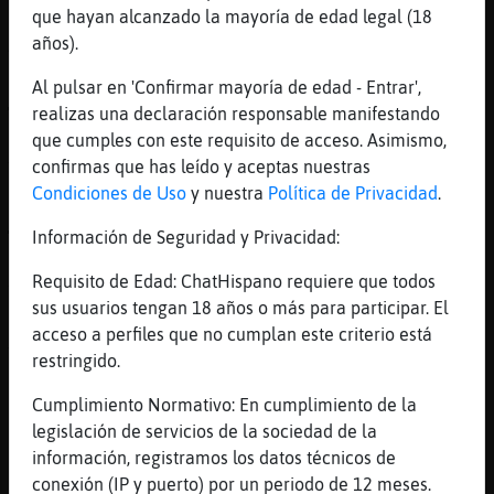
que hayan alcanzado la mayoría de edad legal (18
[16:37]
Tigre\Insufrible
años).
Alguien quiere relato???
[16:37]
Tigre\Insufrible
Al pulsar en 'Confirmar mayoría de edad - Entrar',
🤣
realizas una declaración responsable manifestando
que cumples con este requisito de acceso. Asimismo,
[16:37]
Flamenco}SinLuces
confirmas que has leído y aceptas nuestras
Yo con un par de millones me conformo 🤣🤣🤣
Condiciones de Uso
y nuestra
Política de Privacidad
.
[16:38]
Pantera{Real
🤣🤣🤣🤣🍺🍺🍺🍺🍺🍺
Información de Seguridad y Privacidad:
[16:39]
Flamenco}SinLuces
Requisito de Edad: ChatHispano requiere que todos
Y sobre todo eso jajajajaja 🍻🍻🍻🍻🍻🍻🍻🍻
sus usuarios tengan 18 años o más para participar. El
[16:39]
Cocodrilo{Verde
acceso a perfiles que no cumplan este criterio está
Tigre\Insufrible: de una dulce ama de casa
restringido.
cocinando galletas para su queridos niños
Cumplimiento Normativo: En cumplimiento de la
pequeños?
legislación de servicios de la sociedad de la
[16:39]
Pantera{Real
información, registramos los datos técnicos de
Eso
conexión (IP y puerto) por un periodo de 12 meses.