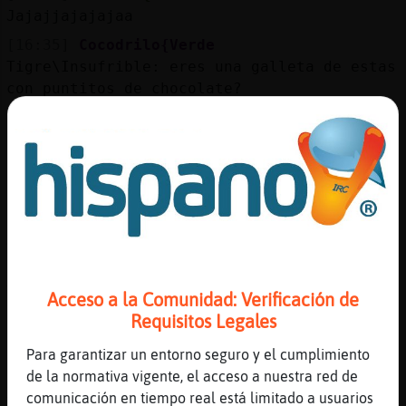
Jajajjajajajaa
[16:35]
Cocodrilo{Verde
Tigre\Insufrible: eres una galleta de estas
con puntitos de chocolate?
[16:35]
Flamenco}SinLuces
😋😋😋😋😋😋
[16:35]
Tigre\Insufrible
Cocodrilo{Verde Pues no cariño
[16:36]
Flamenco}SinLuces
Jooooo
[16:36]
Cocodrilo{Verde
Vaya
Acceso a la Comunidad: Verificación de
Requisitos Legales
[16:36]
Cocodrilo{Verde
Quién lo hubiera dicho
Para garantizar un entorno seguro y el cumplimiento
[16:36]
Cocodrilo{Verde
de la normativa vigente, el acceso a nuestra red de
Xd
comunicación en tiempo real está limitado a usuarios