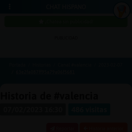
CHAT HISPANO
¡Chatea sin publicidad!
PUBLICIDAD
Iniciar
sesión
Portada
Historias
Canal #valencia
2023-02-07
63e2fa087ff95a79a06f5681
¡Chatea
sin
publici
Historia de #valencia
07/02/2023 16:30
486 visitas
Crear
una
Reportar
Historia anterior
cuenta