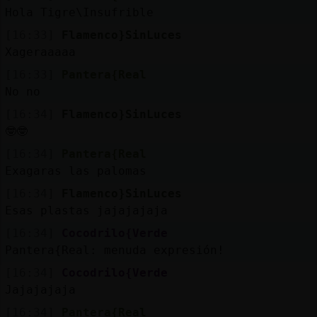
Mis
Hola Tigre\Insufrible
blogs
[16:33]
Flamenco}SinLuces
Xageraaaaa
[16:33]
Pantera{Real
Mis
No no
foros
[16:34]
Flamenco}SinLuces
🤓🤓
[16:34]
Pantera{Real
Registr
Exagaras las palomas
un
[16:34]
Flamenco}SinLuces
canal
Esas plastas jajajajaja
[16:34]
Cocodrilo{Verde
Pantera{Real: menuda expresión!
Más
[16:34]
Cocodrilo{Verde
gestion
Jajajajaja
[16:34]
Pantera{Real