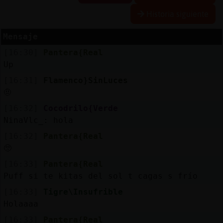
Historia siguiente
Mensaje
Reserva
[16:30]
Pantera{Real
alias
Up
[16:31]
Flamenco}SinLuces
🤨
Actuali
[16:32]
Cocodrilo{Verde
contras
NinaVlc_: hola
[16:32]
Pantera{Real
🥺
Actuali
[16:33]
Pantera{Real
IP
Puff si te kitas del sol t cagas s frío
virtual
[16:33]
Tigre\Insufrible
Holaaaa
[16:33]
Pantera{Real