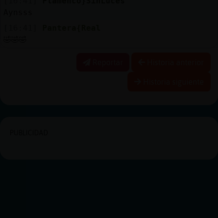
[16:41]
Flamenco}SinLuces
Aynsss
[16:41]
Pantera{Real
🤣🤣🤣
Reportar
Historia anterior
Historia siguiente
PUBLICIDAD