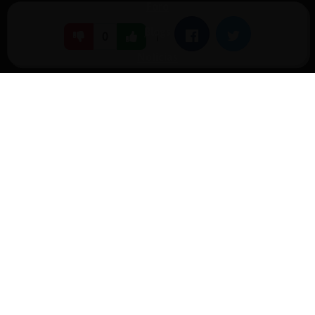
Foro
Blogs
|
Facebook
Twitter
0
Noticias
Normas
Estadísticas
Historias
Tu foro gratis
Contacto
Ayuda
Condiciones de uso
Privacidad
Política de cookies