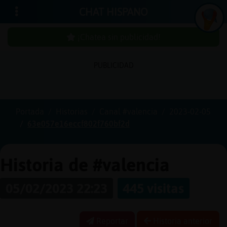
CHAT HISPANO
¡Chatea sin publicidad!
PUBLICIDAD
Iniciar
sesión
Portada
Historias
Canal #valencia
2023-02-05
63e057e16eccf802f760bf2d
¡Chatea
sin
publici
Historia de #valencia
05/02/2023 22:23
445 visitas
Crear
una
Reportar
Historia anterior
cuenta