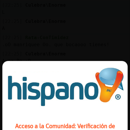
Mis
[22:25]
Culebra\Enorme
blogs
L
[22:25]
Culebra\Enorme
A
Mis
[22:25]
Rata-ConTimidez
foros
.oO manriquee Oo. que bocaooo tienes!
[22:25]
Culebra\Enorme
Aupa Po :D
Registr
[22:26]
Rata-ConTimidez
un
Oye sirii...como estas...
canal
[22:26]
Rata-ConTimidez
Tengo el cuaderno repleto de cartas para
ti...
[22:26]
Rata-ConTimidez
Más
Lalal
gestion
Acceso a la Comunidad: Verificación de
[22:26]
Culebra\Enorme