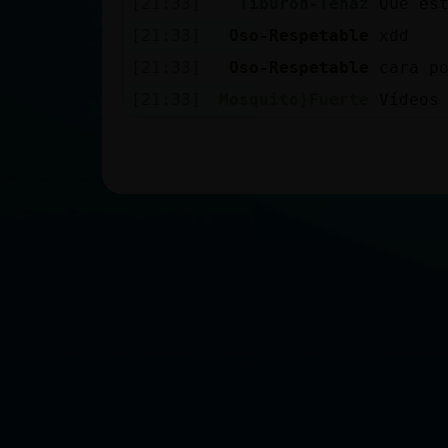
[21:33]
Tiburon-Tenaz
Que es
[21:33]
Oso-Respetable
xdd
[21:33]
Oso-Respetable
cara p
[21:33]
Mosquito}Fuerte
Vídeos