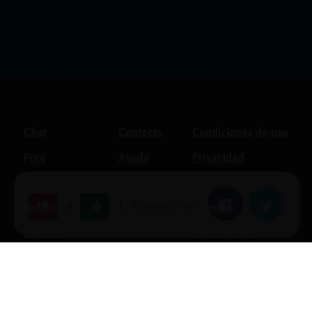
Chat
Contacto
Condiciones de uso
Foro
Ayuda
Privacidad
Blogs
Política de cookies
|
Compartir en:
Facebook
Twitter
4
Noticias
Soporte
Normas
Anunciantes
Estadísticas
Historias
Tu foro gratis