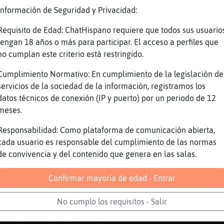
o es sacartelo 7 veces al día
Información de Seguridad y Privacidad:
Requisito de Edad: ChatHispano requiere que todos sus usuario
tengan 18 años o más para participar. El acceso a perfiles que
no cumplan este criterio está restringido.
Cumplimiento Normativo: En cumplimiento de la legislación de
servicios de la sociedad de la información, registramos los
as ciego temporalmente
datos técnicos de conexión (IP y puerto) por un periodo de 12
meses.
omandante del ejército?
tor gadget?
Responsabilidad: Como plataforma de comunicación abierta,
cada usuario es responsable del cumplimiento de las normas
almente soy alcalde de Madrid
de convivencia y del contenido que genera en las salas.
ro
o lo cuentes mucho
Confirmar mayoría de edad - Entrar
eeeeeeeeeee
No cumplo los requisitos - Salir
j