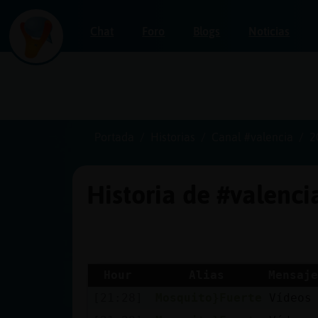
Chat
Foro
Blogs
Noticias
Iniciar
sesión
Portada
Historias
Canal #valencia
2
Historia de #valenc
¡Chatea
sin
publicidad!
Hour
Alias
Mensaje
[21:28]
Mosquito}Fuerte
Vídeos
Crear
una