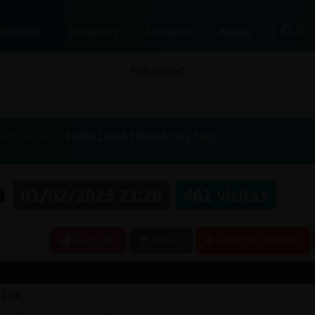
Bus
Normas
Gestiones
Contacto
Ayuda
PUBLICIDAD
023-02-01
63db112b1b29690403627ee5
ia
01/02/2023 21:28
461 visitas
Reportar
Volver
Historia anterior
 10€