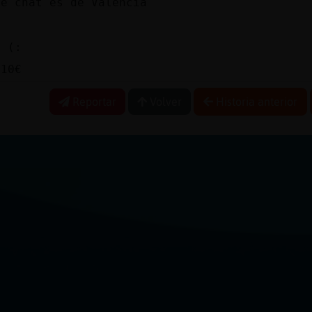
te chat es de Valencia
o (:
 10€
Reportar
Volver
Historia anterior