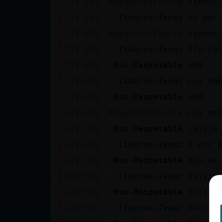
[21:28]
Mosquito}Fuerte
Vídeos
cuenta
[21:29]
Tiburon-Tenaz
Yo por
[21:29]
Mosquito}Fuerte
Vídeos
[21:29]
Tiburon-Tenaz
Oferta
Reservar
[21:29]
Oso-Respetable
xdd
alias
[21:30]
Tiburon-Tenaz
Los do
[21:30]
Oso-Respetable
xdd
Actualizar
[21:30]
Mosquito}Fuerte
Los me
contraseña
[21:30]
Oso-Respetable
jajaja
[21:30]
Tiburon-Tenaz
Y por 
[21:30]
Oso-Respetable
que me
Actualizar
[21:30]
Tiburon-Tenaz
Jajaja
IP virtual
[21:30]
Oso-Respetable
jajaja
[21:30]
Tiburon-Tenaz
Hola!