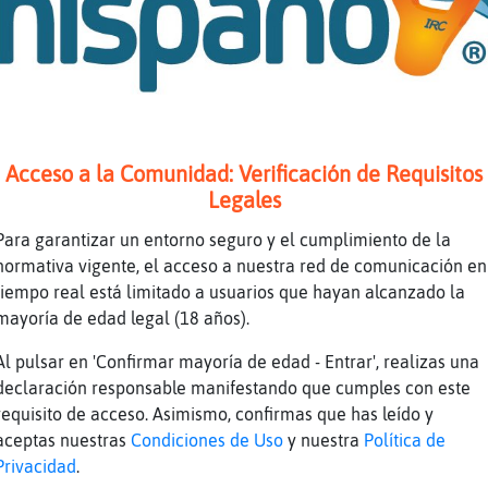
n-Tenaz estoy por privarte
videos
uello que sabes
a broma xdd
Acceso a la Comunidad: Verificación de Requisitos
 10&
Legales
Para garantizar un entorno seguro y el cumplimiento de la
iempo que no miro esas cosas
normativa vigente, el acceso a nuestra red de comunicación en
 chico bien
tiempo real está limitado a usuarios que hayan alcanzado la
mayoría de edad legal (18 años).
to de chico bien
Al pulsar en 'Confirmar mayoría de edad - Entrar', realizas una
 nada malo en sacarte el veneno
declaración responsable manifestando que cumples con este
requisito de acceso. Asimismo, confirmas que has leído y
aceptas nuestras
Condiciones de Uso
y nuestra
Política de
en compañía mejor no?
Privacidad
.