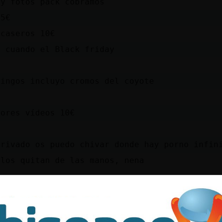
 y fotos pack cobramos
 5€
 caseros 10€
s cuando el Black friday
mingos incluyo cromos del coyote
jores vídeos 10€
privado os puedo chivar donde hay porno infin
 los quitan de las manos, nena