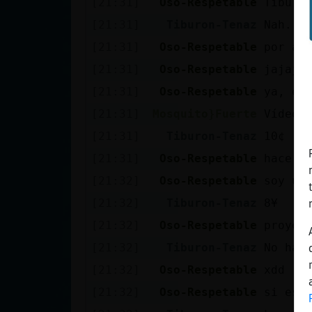
[21:31]
Oso-Respetable
Tiburo
Mis blogs
[21:31]
Tiburon-Tenaz
Nah. X
[21:31]
Oso-Respetable
por aq
Mis foros
[21:31]
Oso-Respetable
jajaja
[21:31]
Oso-Respetable
ya, er
[21:31]
Mosquito}Fuerte
Vídeos
Registrar
[21:31]
Tiburon-Tenaz
10¢
un canal
[21:31]
Oso-Respetable
hace t
[21:32]
Oso-Respetable
soy un
[21:32]
Tiburon-Tenaz
8¥
Más
[21:32]
Oso-Respetable
proyec
gestiones
[21:32]
Tiburon-Tenaz
No hay
[21:32]
Oso-Respetable
xdd
[21:32]
Oso-Respetable
si es 