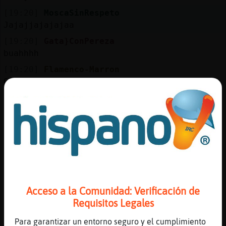
[19:20]
MoscaSinRespeto
Jajajjajajajaa
[19:20]
Gata}ConPereza
buahhhh
[19:20]
Flamenco-Marron
Gata}ConPereza la stable, soy una cobardica
[19:20]
Gata}ConPereza
jajajaja
[19:21]
Gata}ConPereza
yo solo he probado linux mint :D
[19:21]
Jirafa-Insufrible
yo valeinte leon
[19:21]
Jirafa-Insufrible
Acceso a la Comunidad: Verificación de
busco esposa
Requisitos Legales
[19:21]
Jirafa-Insufrible
Para garantizar un entorno seguro y el cumplimiento
valiente