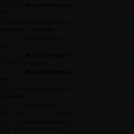
[19:26]
MoscaSinRespeto
No
[19:26]
Gata}ConPereza
entonces cuentamelo
[19:26]
Gata}ConPereza
xd
[19:26]
MoscaSinRespeto
Jajajjajajajaa
[19:26]
MoscaSinRespeto
No
[19:26]
Gata}ConPereza
xdddddd
[19:26]
Gata}ConPereza
voy a buscar a la casada
[19:26]
Gata}ConPereza
que tengo curiosidad