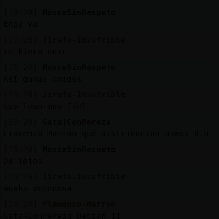
[19:20]
MoscaSinRespeto
Enga va
[19:20]
Jirafa-Insufrible
te kiero ente
[19:20]
MoscaSinRespeto
Así ganas amigos
[19:20]
Jirafa-Insufrible
soy leon muy fiel
[19:20]
Gata}ConPereza
Flamenco-Marron qué distribución usas? O.o
[19:20]
MoscaSinRespeto
De lejos
[19:20]
Jirafa-Insufrible
muaks venenosa
[19:20]
Flamenco-Marron
Gata}ConPereza Debian 11