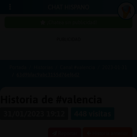
CHAT HISPANO
¡Chatea sin publicidad!
PUBLICIDAD
Iniciar
sesión
Portada
Historias
Canal #valencia
2023-01-31
63d9bfac9abc3155d76ef6d2
¡Chatea
sin
publici
Historia de #valencia
31/01/2023 19:12
448 visitas
Crear
una
Reportar
Historia anterior
cuenta