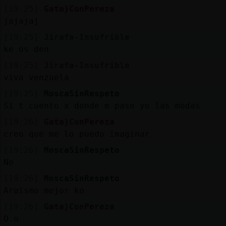
[19:25]
Gata}ConPereza
jajajaj
[19:25]
Jirafa-Insufrible
ke os den
[19:25]
Jirafa-Insufrible
viva venzuela
[19:25]
MoscaSinRespeto
Si t cuento x donde m paso yo las modas
[19:26]
Gata}ConPereza
creo que me lo puedo imaginar
[19:26]
MoscaSinRespeto
No
[19:26]
MoscaSinRespeto
Araismo mejor ko
[19:26]
Gata}ConPereza
O.o