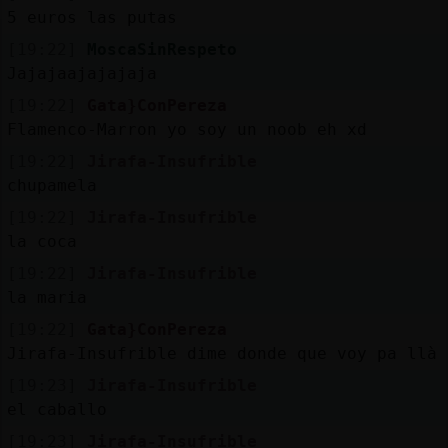
5 euros las putas
[19:22]
MoscaSinRespeto
Jajajaajajajaja
[19:22]
Gata}ConPereza
Flamenco-Marron yo soy un noob eh xd
[19:22]
Jirafa-Insufrible
chupamela
[19:22]
Jirafa-Insufrible
la coca
[19:22]
Jirafa-Insufrible
la maria
[19:22]
Gata}ConPereza
Jirafa-Insufrible dime donde que voy pa llà
[19:23]
Jirafa-Insufrible
el caballo
[19:23]
Jirafa-Insufrible