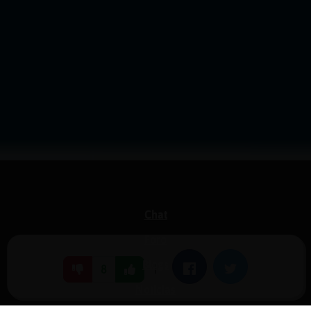
Chat
Foro
Blogs
|
Facebook
Twitter
8
Noticias