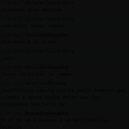
[19:18]
Jirafa-Insufrible
apoyemos alas mujeres
[19:18]
Jirafa-Insufrible
son majas todas sempre
[19:18]
MoscaSinRespeto
Pensando k no m ven
[19:18]
Jirafa-Insufrible
jaja
[19:19]
MoscaSinRespeto
Tocar en un bar la rumba
[19:19]
Gata}ConPereza
Gay57Pasivo charla con la gente hombre! que
sienta a veces hasta mejor que las
búsquedas que haces xd
[19:19]
MoscaSinRespeto
Y si tú no m kieres k se me lleve los
vientos