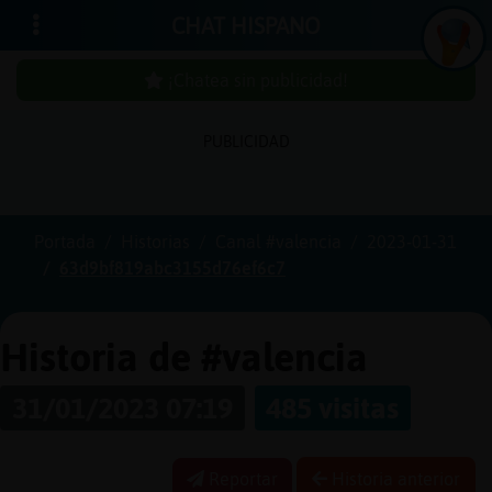
CHAT HISPANO
¡Chatea sin publicidad!
PUBLICIDAD
Iniciar
sesión
Portada
Historias
Canal #valencia
2023-01-31
63d9bf819abc3155d76ef6c7
¡Chatea
sin
publici
Historia de #valencia
31/01/2023 07:19
485 visitas
Crear
una
Reportar
Historia anterior
cuenta