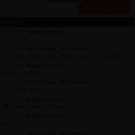
Historia siguiente
Mensaje
Reserva
[07:19]
Oveja_Marron
alias
Las 7:21
[07:19]
Murcielago_DelMonton
1 grado, sensacion termica de -2 grados
Actuali
[07:20]
Oveja_Marron
contras
Eso es fr�eh!
[07:20]
Murcielago_DelMonton
si, pero poco
Actuali
[07:21]
Oveja_Marron
IP
S�siempre puede empeorar
virtual
[07:21]
Oveja_Marron
XD
[07:21]
Murcielago_DelMonton