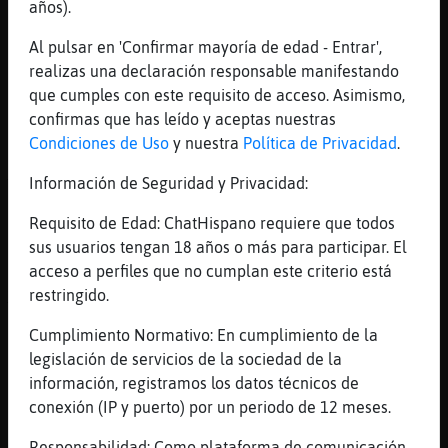
años).
No vendr�
Al pulsar en 'Confirmar mayoría de edad - Entrar',
[07:24]
Murcielago_DelMonton
realizas una declaración responsable manifestando
pues prometi󠱵e me iba a traer la Luna
que cumples con este requisito de acceso. Asimismo,
[07:24]
Murcielago_DelMonton
confirmas que has leído y aceptas nuestras
:(
Condiciones de Uso
y nuestra
Política de Privacidad
.
[07:24]
Oveja_Marron
Información de Seguridad y Privacidad:
Todos dicen lo mismo..
[07:24]
Murcielago_DelMonton
Requisito de Edad: ChatHispano requiere que todos
si
sus usuarios tengan 18 años o más para participar. El
acceso a perfiles que no cumplan este criterio está
[07:24]
Oveja_Marron
restringido.
XD
[07:24]
Murcielago_DelMonton
Cumplimiento Normativo: En cumplimiento de la
asco de vida
legislación de servicios de la sociedad de la
información, registramos los datos técnicos de
[07:24]
Oveja_Marron
conexión (IP y puerto) por un periodo de 12 meses.
O van a por tabaco, y no vuelven
[07:25]
Oveja_Marron
Responsabilidad: Como plataforma de comunicación