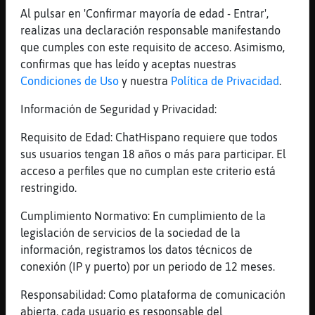
hola QuieroChat746
Al pulsar en 'Confirmar mayoría de edad - Entrar',
realizas una declaración responsable manifestando
[07:20]
Gata\Azul
que cumples con este requisito de acceso. Asimismo,
Q malagradecido no kieres ensalada
confirmas que has leído y aceptas nuestras
[07:20]
Ardilla_Fugaz
Condiciones de Uso
y nuestra
Política de Privacidad
.
no
Información de Seguridad y Privacidad:
[07:20]
Ardilla_Fugaz
voy a desayunar con QuieroChat746
Requisito de Edad: ChatHispano requiere que todos
[07:20]
Ardilla_Fugaz
sus usuarios tengan 18 años o más para participar. El
me trata mejor
acceso a perfiles que no cumplan este criterio está
restringido.
[07:20]
Ardilla_Fugaz
XD
Cumplimiento Normativo: En cumplimiento de la
[07:20]
Gata\Azul
legislación de servicios de la sociedad de la
Sus comai un capazo
información, registramos los datos técnicos de
conexión (IP y puerto) por un periodo de 12 meses.
[07:21]
Ardilla_Fugaz
pa ti un kilico
Responsabilidad: Como plataforma de comunicación
abierta, cada usuario es responsable del