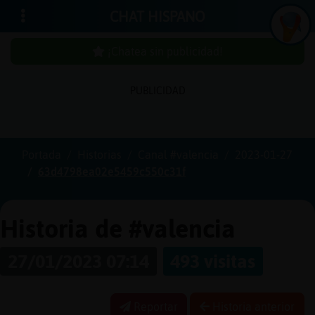
CHAT HISPANO
¡Chatea sin publicidad!
PUBLICIDAD
Iniciar
sesión
Portada
Historias
Canal #valencia
2023-01-27
63d4798ea02e5459c550c31f
¡Chatea
sin
publici
Historia de #valencia
27/01/2023 07:14
493 visitas
Crear
una
Reportar
Historia anterior
cuenta