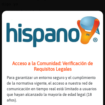
Mis
digo yo
blogs
[07:16]
Gata\Azul
Yo ka caliento
[07:16]
Gata\Azul
Mis
Al microondas
foros
[07:16]
Ardilla_Fugaz
aggggggg
[07:17]
Gata\Azul
Registr
Q buena verdsf
un
Acceso a la Comunidad: Verificación de
[07:17]
Ardilla_Fugaz
canal
Requisitos Legales
no creo
[07:17]
Gata\Azul
Para garantizar un entorno seguro y el cumplimiento
Uy porke
de la normativa vigente, el acceso a nuestra red de
Más
comunicación en tiempo real está limitado a usuarios
[07:18]
Ardilla_Fugaz
gestion
que hayan alcanzado la mayoría de edad legal (18
hola gandiero
años).
[07:19]
Ardilla_Fugaz