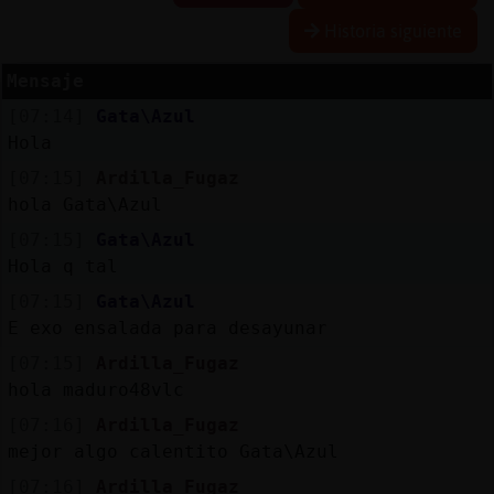
Historia siguiente
Mensaje
Reserva
[07:14]
Gata\Azul
alias
Hola
[07:15]
Ardilla_Fugaz
hola Gata\Azul
Actuali
[07:15]
Gata\Azul
contras
Hola q tal
[07:15]
Gata\Azul
E exo ensalada para desayunar
Actuali
[07:15]
Ardilla_Fugaz
IP
hola maduro48vlc
virtual
[07:16]
Ardilla_Fugaz
mejor algo calentito Gata\Azul
[07:16]
Ardilla_Fugaz