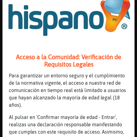
[16:46]
Culebra-Verde
Bonesss
[16:46]
CaballitoDeMarElocuente
Nena___20____ hola
[16:46]
Rata}Interesante
Culebra-Verde: rebonico muasSss
Acceso a la Comunidad: Verificación de
[16:46]
Avestruz_Azul
Requisitos Legales
saludos Culebra-Verde
Para garantizar un entorno seguro y el cumplimiento
[16:46]
Culebra-Verde
de la normativa vigente, el acceso a nuestra red de
Rata}Interesante: muasss perletta
comunicación en tiempo real está limitado a usuarios
[16:46]
Buho_Transparente
que hayan alcanzado la mayoría de edad legal (18
Yee Culebra-Verde
años).
[16:46]
Culebra-Verde
Al pulsar en 'Confirmar mayoría de edad - Entrar',
Avestruz_Azul: holaa
realizas una declaración responsable manifestando
[16:46]
Culebra-Verde
que cumples con este requisito de acceso. Asimismo,
Buho_Transparente: com vaaaa