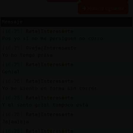
Historia siguiente
Mensaje
Reserva
[16:25]
Rata}Interesante
alias
Pos yo si no me persiguen no corro
[16:25]
Oveja{Interesante
Yo no tengo prisa
Actuali
[16:25]
Rata}Interesante
contras
Genial
[16:26]
Rata}Interesante
Yo me siento en forma sin correr
Actuali
[16:28]
Rata}Interesante
IP
Y el santo grial tampoco está
virtual
[16:28]
Rata}Interesante
Jajaajaja
[16:28]
Rata}Interesante