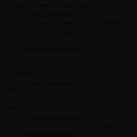
Ves genéticamente estás preparado
[16:52]
Oveja{Interesante
Yo sali con camisa manga corta y suéter
[16:53]
Rata}Interesante
Collo
[16:53]
Oveja{Interesante
Chiiii
[16:53]
Rata}Interesante
El milhomens
[16:53]
Oveja{Interesante
🤣🤣🤣🤣🤷‍♀️🤷‍♀️🤷‍♀️
[16:53]
Rata}Interesante
Oissss
[16:53]
Oveja{Interesante
La prueba de que mala yerba ... jajajajaja
[16:53]
Rata}Interesante