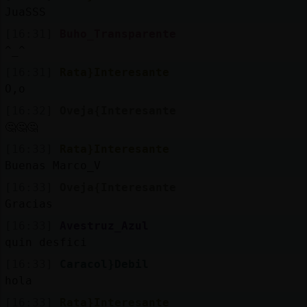
Mis
JuaSSS
blogs
[16:31]
Buho_Transparente
^_^
[16:31]
Rata}Interesante
Mis
O,o
foros
[16:32]
Oveja{Interesante
🤔🤔🤔
[16:33]
Rata}Interesante
Registr
Buenas Marco_V
un
[16:33]
Oveja{Interesante
canal
Gracias
[16:33]
Avestruz_Azul
quin desfici
Más
[16:33]
Caracol}Debil
gestion
hola
[16:33]
Rata}Interesante