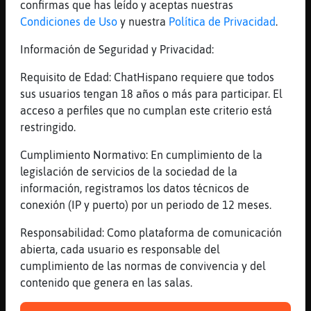
confirmas que has leído y aceptas nuestras
[16:47]
CaballitoDeMarElocuente
Condiciones de Uso
y nuestra
Política de Privacidad
.
Kanijilla
Información de Seguridad y Privacidad:
[16:47]
Grillo{Pedante
yeee me piree tapeuseee que fa freddd
Requisito de Edad: ChatHispano requiere que todos
sus usuarios tengan 18 años o más para participar. El
[16:47]
Grillo{Pedante
acceso a perfiles que no cumplan este criterio está
besetssssssssss
restringido.
[16:47]
CaballitoDeMarElocuente
Cuanto tiempo
Cumplimiento Normativo: En cumplimiento de la
legislación de servicios de la sociedad de la
[16:47]
Oveja{Interesante
información, registramos los datos técnicos de
Re
conexión (IP y puerto) por un periodo de 12 meses.
[16:47]
Culebra-Verde
Grillo{Pedante: ireee
Responsabilidad: Como plataforma de comunicación
abierta, cada usuario es responsable del
[16:47]
Oveja{Interesante
cumplimiento de las normas de convivencia y del
Aios guaporraaa
contenido que genera en las salas.
[16:47]
Buho_Transparente
Hola CaballitoDeMarElocuente