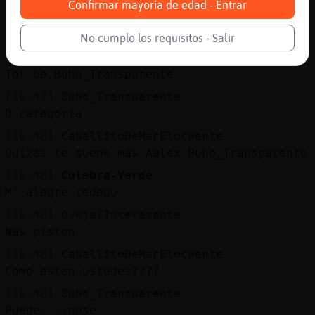
Confirmar mayoría de edad - Entrar
[16:47]
Culebra-Verde
Bones vanesa41
No cumplo los requisitos - Salir
[16:47]
Culebra-Verde
Tot be Buho_Transparente
[16:47]
Buho_Transparente
D categoria
[16:48]
CaballitoDeMarElocuente
Quizás te suene más Aalex Buho_Transparente
[16:48]
Culebra-Verde
M' alegre redeuu
[16:48]
Oveja{Interesante
Nas piston
[16:48]
CaballitoDeMarElocuente
Como estan ustedes????
[16:48]
Buho_Transparente
Puede....nose