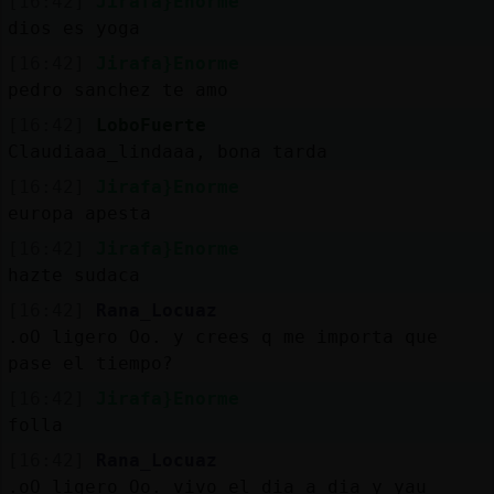
[16:42]
Jirafa}Enorme
dios es yoga
[16:42]
Jirafa}Enorme
pedro sanchez te amo
[16:42]
LoboFuerte
Claudiaaa_lindaaa, bona tarda
[16:42]
Jirafa}Enorme
europa apesta
[16:42]
Jirafa}Enorme
hazte sudaca
[16:42]
Rana_Locuaz
.oO ligero Oo. y crees q me importa que
pase el tiempo?
[16:42]
Jirafa}Enorme
folla
[16:42]
Rana_Locuaz
.oO ligero Oo. vivo el dia a dia y yau