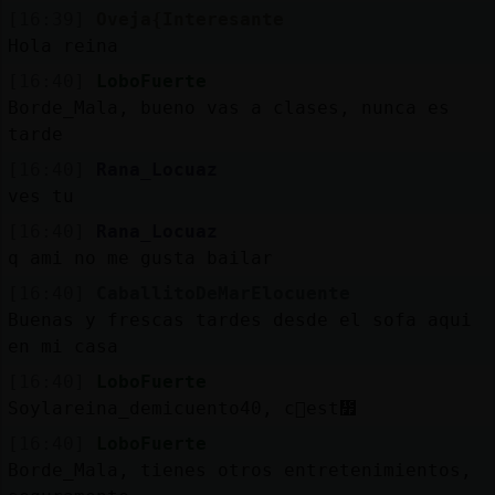
[16:39]
Oveja{Interesante
Hola reina
[16:40]
LoboFuerte
Borde_Mala, bueno vas a clases, nunca es
tarde
[16:40]
Rana_Locuaz
ves tu
[16:40]
Rana_Locuaz
q ami no me gusta bailar
[16:40]
CaballitoDeMarElocuente
Buenas y frescas tardes desde el sofa aqui
en mi casa
[16:40]
LoboFuerte
Soylareina_demicuento40, c󭯠est᳿
[16:40]
LoboFuerte
Borde_Mala, tienes otros entretenimientos,