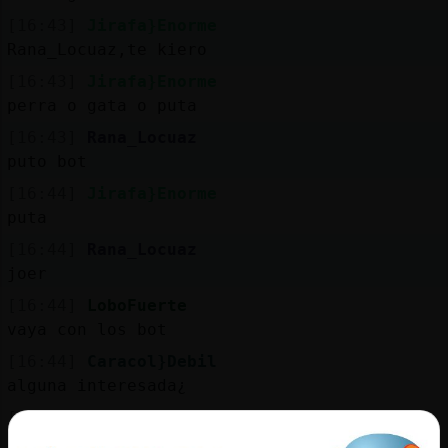
[16:43]
Jirafa}Enorme
Rana_Locuaz,te kiero
[16:43]
Jirafa}Enorme
perra o gata o puta
[16:43]
Rana_Locuaz
puto bot
[16:44]
Jirafa}Enorme
puta
[16:44]
Rana_Locuaz
joer
[16:44]
LoboFuerte
vaya con los bot
[16:44]
Caracol}Debil
alguna interesada¿
[16:46]
Rata}Interesante
Jajajajajajajaja