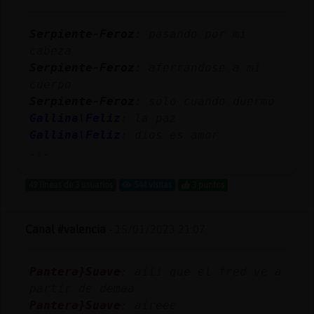
Mis
blogs
Serpiente-Feroz
: pasando por mi
cabeza
Serpiente-Feroz
: aferrandose a mi
cuerpo
Mis
Serpiente-Feroz
: solo cuando duermo
foros
Gallina\Feliz
: la paz
Gallina\Feliz
: dios es amor
...
Registr
un
49 líneas de 3 usuarios
544 visitas
3 puntos
canal
Canal #valencia
-
15/01/2023 21:07
Más
Pantera}Suave
: aiii que el fred ve a
gestion
partir de demaa
Pantera}Suave
: aireee