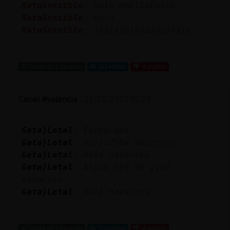
RataSensible
: hola AmeliaFolch
RataSensible
: hala
RataSensible
: jaajajajajaajajaaja
...
50 líneas de 5 usuarios
563 visitas
-6 puntos
Canal #valencia
-
15/01/2023 01:23
Gata}Letal
: Telegrama
Gata}Letal
: Sofia256x navarres
Gata}Letal
: Hola navarres
Gata}Letal
: Algun het de gym?
navarres
Gata}Letal
: hola navarres
...
42 líneas de 3 usuarios
510 visitas
-6 puntos