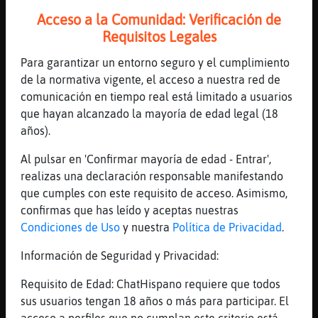
Canal #valencia
-
15/01/2023 20:15
Acceso a la Comunidad: Verificación de
Requisitos Legales
Rata{Especial
: busco tio cariñoso,
romántico, protector
Para garantizar un entorno seguro y el cumplimiento
Rata{Especial
: tio cariñoso,
de la normativa vigente, el acceso a nuestra red de
romantico, protector
comunicación en tiempo real está limitado a usuarios
Rata{Especial
: hombre cariñoso,
que hayan alcanzado la mayoría de edad legal (18
romántico y protector para quedar
años).
esta noche? valencia
Al pulsar en 'Confirmar mayoría de edad - Entrar',
Rata{Especial
: busco hombre
realizas una declaración responsable manifestando
cariñoso, romántico y protector para
que cumples con este requisito de acceso. Asimismo,
quedar esta noche, valencia
confirmas que has leído y aceptas nuestras
Raton_Sensible
: Hola
Condiciones de Uso
y nuestra
Política de Privacidad
.
...
Información de Seguridad y Privacidad:
57 líneas de 5 usuarios
509 visitas
1 puntos
Requisito de Edad: ChatHispano requiere que todos
sus usuarios tengan 18 años o más para participar. El
Canal #valencia
-
15/01/2023 19:26
acceso a perfiles que no cumplan este criterio está