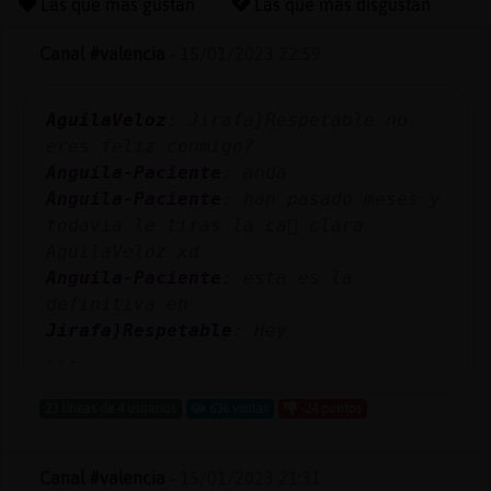
Las que más gustan
Las que más disgustan
Canal #valencia
-
15/01/2023 22:59
Reserva
AguilaVeloz
: Jirafa}Respetable no
alias
eres feliz conmigo?
Anguila-Paciente
: anda
Anguila-Paciente
: han pasado meses y
Actuali
todavia le tiras la ca񡠡 clara
contras
AguilaVeloz xd
Anguila-Paciente
: esta es la
definitiva eh
Jirafa}Respetable
: Hey
Actuali
...
IP
virtual
23 líneas de 4 usuarios
636 visitas
-24 puntos
Canal #valencia
-
15/01/2023 21:31