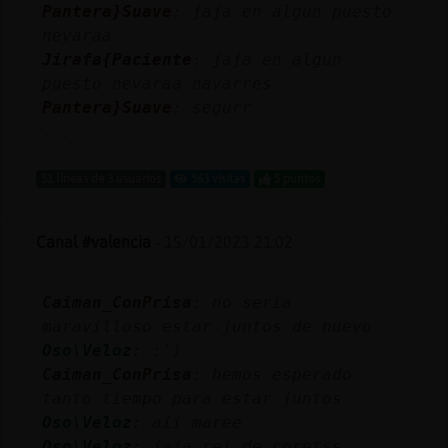
Pantera}Suave
: jaja en algun puesto
nevaraa
Jirafa{Paciente
: jaja en algun
puesto nevaraa navarres
Pantera}Suave
: segurr
...
51 líneas de 3 usuarios
563 visitas
5 puntos
Canal #valencia
-
15/01/2023 21:02
Caiman_ConPrisa
: no seria
maravilloso estar juntos de nuevo
Oso\Veloz
: :')
Caiman_ConPrisa
: hemos esperado
tanto tiempo para estar juntos
Oso\Veloz
: aii maree
Oso\Veloz
: jaja rei de coretss