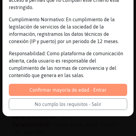
restringido.
Topo-ConPrisa
: sientate si eso
Cumplimiento Normativo: En cumplimiento de la
Mosca{ConBravura
: Xic39vlcavport
legislación de servicios de la sociedad de la
quedem?
información, registramos los datos técnicos de
Topo-ConPrisa
: uiis
conexión (IP y puerto) por un periodo de 12 meses.
Mosca{ConBravura
: vaja busca perla
no xicot
Responsabilidad: Como plataforma de comunicación
Mosca{ConBravura
: ho sent
abierta, cada usuario es responsable del
...
cumplimiento de las normas de convivencia y del
contenido que genera en las salas.
40 líneas de 4 usuarios
487 visitas
8 puntos
Confirmar mayoría de edad - Entrar
Canal #valencia
-
15/01/2023 18:58
No cumplo los requisitos - Salir
Gata\Eficiente
: hola
RataSensible
: esto esta para tirar
las paredes