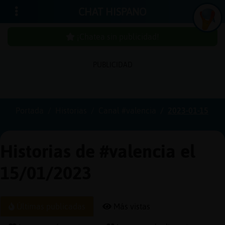
CHAT HISPANO
¡Chatea sin publicidad!
PUBLICIDAD
Iniciar
sesión
Portada
Historias
Canal #valencia
2023-01-15
¡Chatea
sin
Historias de #valencia el
publici
15/01/2023
Crear
Últimas publicadas
Más vistas
una
cuenta