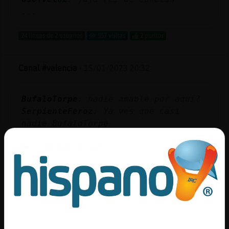
...
24 líneas de 2 usuarios
557 visitas
2 puntos
Canal #valencia
-
15/01/2023 20:32
BufaloTorpe
: nadie amable por aquí?
SerpienteFeroz
: Ya ves que casi
nadie BufaloTorpe
Tiburon-Real
: :')
Tiburon-Real
: aii mare
Tiburon-Real
: com esta el pati
...
27 líneas de 3 usuarios
520 visitas
-5 puntos