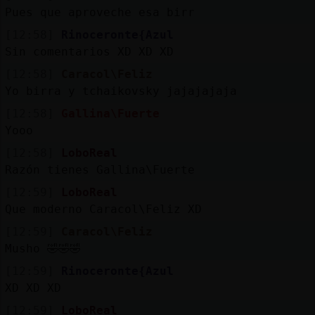
Mis
Pues que aproveche esa birr
blogs
[12:58]
Rinoceronte{Azul
Sin comentarios XD XD XD
[12:58]
Caracol\Feliz
Mis
Yo birra y tchaikovsky jajajajaja
foros
[12:58]
Gallina\Fuerte
Yooo
[12:58]
LoboReal
Registr
Razón tienes Gallina\Fuerte
un
[12:59]
LoboReal
canal
Que moderno Caracol\Feliz XD
[12:59]
Caracol\Feliz
Musho 🤣🤣🤣
Más
[12:59]
Rinoceronte{Azul
gestion
XD XD XD
[12:59]
LoboReal