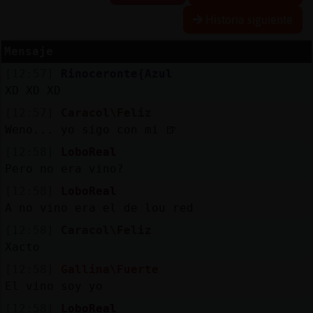
Historia siguiente
Mensaje
Reserva
[12:57]
Rinoceronte{Azul
alias
XD XD XD
[12:57]
Caracol\Feliz
Weno... yo sigo con mi 🍺
Actuali
[12:58]
LoboReal
contras
Pero no era vino?
[12:58]
LoboReal
A no vino era el de lou red
Actuali
[12:58]
Caracol\Feliz
IP
Xacto
virtual
[12:58]
Gallina\Fuerte
El vino soy yo
[12:58]
LoboReal