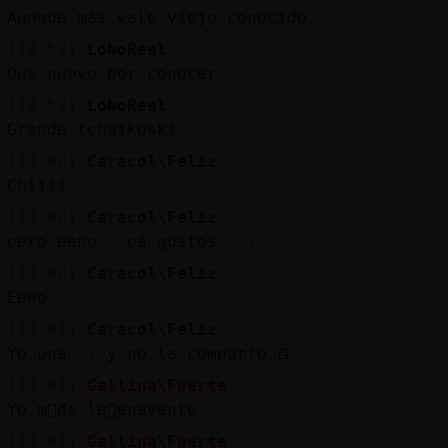
Aunque más vale viejo conocido
[12:59]
LoboReal
Que nuevo por conocer
[12:59]
LoboReal
Grande tchaikoski
[13:00]
Caracol\Feliz
Chiiii
[13:00]
Caracol\Feliz
pero eeno...pá gustos....
[13:00]
Caracol\Feliz
Eeno
[13:01]
Caracol\Feliz
Yo una .. y no la comparto 🍺
[13:01]
Gallina\Fuerte
Yo m᳠de le󮠢enavente
[13:01]
Gallina\Fuerte