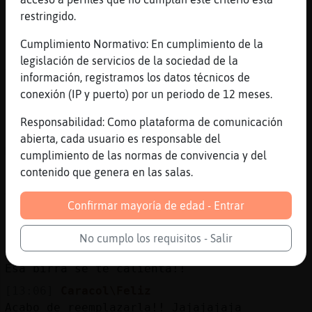
[13:04]
Rinoceronte{Azul
restringido.
Donalgodon suplantaci󮠩dentidad, robo de
datos online ..... blablabla
Cumplimiento Normativo: En cumplimiento de la
[13:04]
LoboReal
legislación de servicios de la sociedad de la
Tonterías
información, registramos los datos técnicos de
conexión (IP y puerto) por un periodo de 12 meses.
[13:04]
Rinoceronte{Azul
Poca personalidad propia
Responsabilidad: Como plataforma de comunicación
[13:04]
LoboReal
abierta, cada usuario es responsable del
Minucias de crios
cumplimiento de las normas de convivencia y del
contenido que genera en las salas.
[13:04]
Rinoceronte{Azul
XD
Confirmar mayoría de edad - Entrar
[13:05]
Caracol\Feliz
Si vamos a los detalles... 🤣🤣🤣
No cumplo los requisitos - Salir
[13:05]
LoboReal
Esa birra se te calienta!!
[13:06]
Caracol\Feliz
Acabo de reemplazarla!! Jajajajaja