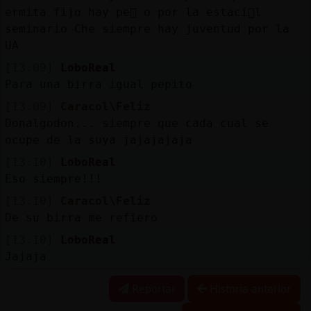
ermita fijo hay pe񡠬 o por la estaci󮠥l
seminario Che siempre hay juventud por la
UA
[13:09]
LoboReal
Para una birra igual pepito
[13:09]
Caracol\Feliz
Donalgodon... siempre que cada cual se
ocupe de la suya jajajajaja
[13:10]
LoboReal
Eso siempre!!!
[13:10]
Caracol\Feliz
De su birra me refiero
[13:10]
LoboReal
Jajaja
Reportar
Historia anterior