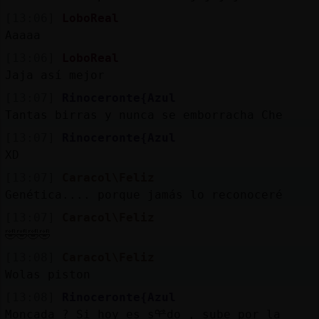
[13:06]
LoboReal
Aaaaa
[13:06]
LoboReal
Jaja así mejor
[13:07]
Rinoceronte{Azul
Tantas birras y nunca se emborracha Che
[13:07]
Rinoceronte{Azul
XD
[13:07]
Caracol\Feliz
Genética.... porque jamás lo reconoceré
[13:07]
Caracol\Feliz
🤣🤣🤣🤣
[13:08]
Caracol\Feliz
Wolas piston
[13:08]
Rinoceronte{Azul
Moncada ? Si hoy es sᢡdo , sube por la