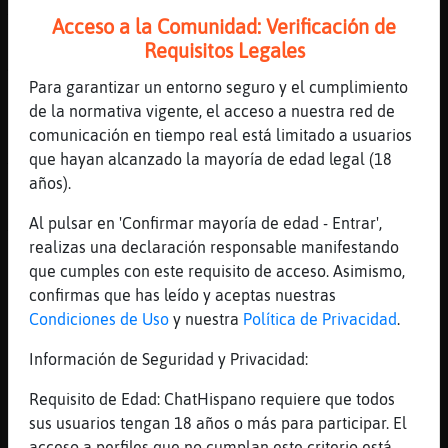
XD
Acceso a la Comunidad: Verificación de
[13:03]
Caracol\Feliz
Requisitos Legales
A mi me gustan más los que preguntan por
Para garantizar un entorno seguro y el cumplimiento
alguno o alguna... se supone que chico o
de la normativa vigente, el acceso a nuestra red de
chica jajajajaja 🤦‍♀️🤦‍♀️🤣🤣
comunicación en tiempo real está limitado a usuarios
[13:03]
Rinoceronte{Azul
que hayan alcanzado la mayoría de edad legal (18
Todo por no buscar algo como to dios
años).
[13:03]
Rinoceronte{Azul
Al pulsar en 'Confirmar mayoría de edad - Entrar',
XD XD XD
realizas una declaración responsable manifestando
[13:03]
LoboReal
que cumples con este requisito de acceso. Asimismo,
Lo de compartir fotos de otros tampoco es
confirmas que has leído y aceptas nuestras
para tanto
Condiciones de Uso
y nuestra
Política de Privacidad
.
[13:03]
Gallina\Fuerte
Información de Seguridad y Privacidad:
LoboReal cuanta razon
[13:04]
LoboReal
Requisito de Edad: ChatHispano requiere que todos
Si hoy estoy muy razonable
sus usuarios tengan 18 años o más para participar. El
acceso a perfiles que no cumplan este criterio está