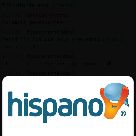
Triᮧulo de amor bizarro
[13:02]
Gallina\Fuerte
Parᬩsis permanentes
[13:02]
Rinoceronte{Azul
Pesadilla los que solo preguntan chica o
chico Che XD
[13:02]
Rinoceronte{Azul
El ----el --- hostias l󧩣a simple co�0
[13:03]
Rinoceronte{Azul
A saber d󮤥 sacastes las fotos XD
[13:03]
LoboReal
Rinoceronte{Azul y tanto, pero según los @
mala gente somos otros
[13:03]
Rinoceronte{Azul
Yo un ejemplo
[13:03]
Rinoceronte{Azul