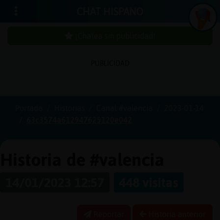
CHAT HISPANO
¡Chatea sin publicidad!
PUBLICIDAD
Iniciar
sesión
Portada
Historias
Canal #valencia
2023-01-14
63c3574a612947625120e042
¡Chatea
sin
publici
Historia de #valencia
14/01/2023 12:57
448 visitas
Crear
una
Reportar
Historia anterior
cuenta