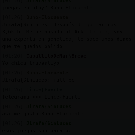
[01:26]
Jirafa{SinLuces
juegas en play? Buho-Elocuente
[01:26]
Buho-Elocuente
Jirafa{SinLuces: después de quemar rust
3,6k h. Me he pasado al Ark. Lo amo, soy
una experta en genética, te saco unos dinos
que te quedas pálido
[01:26]
CaballitoDeMar\Breve
Yo chica travestiyo
[01:26]
Buho-Elocuente
Jirafa{SinLuces: full pc
[01:26]
Lince{Fuerte
Telegrama >>> Lince{Fuerte
[01:26]
Jirafa{SinLuces
asi me gusta Buho-Elocuente
[01:26]
Jirafa{SinLuces
esos juegos son para pc