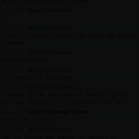
�lgun joven diver sin sue�o?
[01:46]
Rana_ConPereza
;)
[01:47]
Jirafa{SinLuces
a mi si, los que son así de humor me gustan
tambien
[01:47]
Jirafa{SinLuces
como el unmetal
[01:47]
Jirafa{SinLuces
el unmetal es 80% humor
[01:47]
Mandril_Paciente
Tampoco sé. No entiendo el humor, soy una
persona literal. Ya lo dice mi nick jeje
[01:47]
CaballitoDeMar\Breve
Busco chico hottt
[01:48]
Jirafa{SinLuces
ya, he tenido que buscar en google el