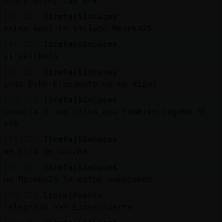
ahora estoy con Ark
[01:25]
Jirafa{SinLuces
estoy aqui to viciado Moreno25
[01:25]
Jirafa{SinLuces
al vallhala
[01:25]
Jirafa{SinLuces
anda Buho-Elocuente no me digas
[01:25]
Jirafa{SinLuces
conocia a una chica que tambien jugaba al
ark
[01:25]
Jirafa{SinLuces
me dijo de unirme
[01:25]
Jirafa{SinLuces
no Moreno25 lo estoy empezando
[01:25]
Lince{Fuerte
Telegrama >>> Lince{Fuerte