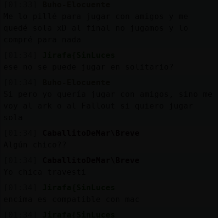
[01:33]
Buho-Elocuente
Me lo pillé para jugar con amigos y me
quedé sola xD al final no jugamos y lo
compré para nada
[01:34]
Jirafa{SinLuces
ese no se puede jugar en solitario?
[01:34]
Buho-Elocuente
Si pero yo quería jugar con amigos, sino me
voy al ark o al Fallout si quiero jugar
sola
[01:34]
CaballitoDeMar\Breve
Algún chico??
[01:34]
CaballitoDeMar\Breve
Yo chica travesti
[01:34]
Jirafa{SinLuces
encima es compatible con mac
[01:34]
Jirafa{SinLuces