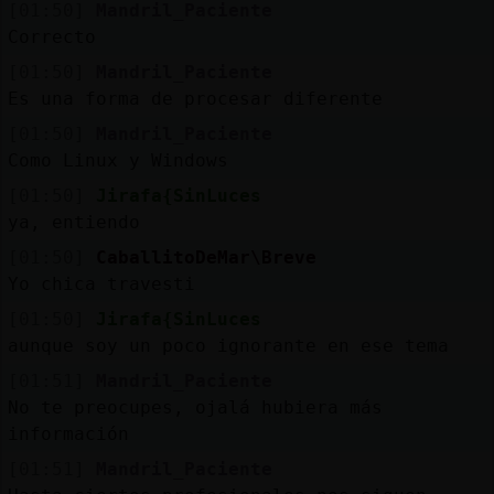
[01:50]
Mandril_Paciente
Correcto
[01:50]
Mandril_Paciente
Es una forma de procesar diferente
[01:50]
Mandril_Paciente
Como Linux y Windows
[01:50]
Jirafa{SinLuces
ya, entiendo
[01:50]
CaballitoDeMar\Breve
Yo chica travesti
[01:50]
Jirafa{SinLuces
aunque soy un poco ignorante en ese tema
[01:51]
Mandril_Paciente
No te preocupes, ojalá hubiera más
información
[01:51]
Mandril_Paciente