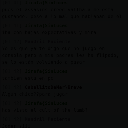
[01:41]
Jirafa{SinLuces
pues el assasins creed vallhala me esta
gustando, pese a lo mal que hablaban de el
[01:41]
Jirafa{SinLuces
iba con bajas expectativas y mira
[01:42]
Mandril_Paciente
Yo es que ya te digo que no juego en
consola pero a mis padres les ha flipado,
se lo están volviendo a pasar
[01:42]
Jirafa{SinLuces
tambien esta en pc
[01:42]
CaballitoDeMar\Breve
Algún chico??para jugar
[01:42]
Jirafa{SinLuces
has visto el cult of the lamb?
[01:42]
Mandril_Paciente
Joder siii