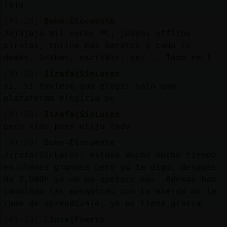
jaja
[01:28]
Buho-Elocuente
Jajajaja mil veces PC, juegos offline
piratas, online más baratos y todo lo
demás. Grabar, escribir, ver... Todo en 1
[01:28]
Jirafa{SinLuces
si, si tuviese que elegir solo una
plataforma elegiria pc
[01:28]
Jirafa{SinLuces
pero sino pues elijo todo
[01:29]
Buho-Elocuente
Jirafa{SinLuces: estuve mucho mucho tiempo
en clanes grandes pero ya te digo, después
de 3,600h ya no me apetece más. Además han
cambiado las mecánicas con la mierda de la
rama de aprendizaje, ya no tiene gracia
[01:29]
Lince{Fuerte