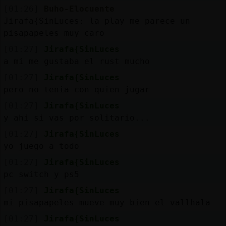
[01:26]
Buho-Elocuente
Jirafa{SinLuces: la play me parece un
pisapapeles muy caro
[01:27]
Jirafa{SinLuces
a mi me gustaba el rust mucho
[01:27]
Jirafa{SinLuces
pero no tenia con quien jugar
[01:27]
Jirafa{SinLuces
y ahi si vas por solitario...
[01:27]
Jirafa{SinLuces
yo juego a todo
[01:27]
Jirafa{SinLuces
pc switch y ps5
[01:27]
Jirafa{SinLuces
mi pisapapeles mueve muy bien el vallhala
[01:27]
Jirafa{SinLuces