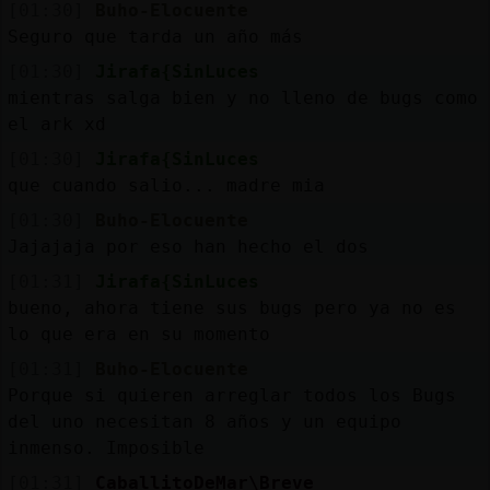
[01:30]
Buho-Elocuente
Seguro que tarda un año más
[01:30]
Jirafa{SinLuces
mientras salga bien y no lleno de bugs como
el ark xd
[01:30]
Jirafa{SinLuces
que cuando salio... madre mia
[01:30]
Buho-Elocuente
Jajajaja por eso han hecho el dos
[01:31]
Jirafa{SinLuces
bueno, ahora tiene sus bugs pero ya no es
lo que era en su momento
[01:31]
Buho-Elocuente
Porque si quieren arreglar todos los Bugs
del uno necesitan 8 años y un equipo
inmenso. Imposible
[01:31]
CaballitoDeMar\Breve