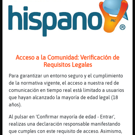
cuando no tenga juegos pendientes me pondre
en serio con el
[01:36]
Buho-Elocuente
Vale mucho la pena
[01:36]
CaballitoDeMar\Breve
Yo chica travesti
[01:36]
Lince{Fuerte
Acceso a la Comunidad: Verificación de
Telegrama >>> Lince{Fuerte
Requisitos Legales
[01:36]
Jirafa{SinLuces
tambien jugue en el confinamiento al 76
Para garantizar un entorno seguro y el cumplimiento
de la normativa vigente, el acceso a nuestra red de
[01:36]
Jirafa{SinLuces
comunicación en tiempo real está limitado a usuarios
pero me canse de el
que hayan alcanzado la mayoría de edad legal (18
[01:36]
Lince{Fuerte
años).
Telegrama >>> Lince{Fuerte
Al pulsar en 'Confirmar mayoría de edad - Entrar',
[01:37]
CaballitoDeMar\Breve
realizas una declaración responsable manifestando
Yo chica travesti
que cumples con este requisito de acceso. Asimismo,