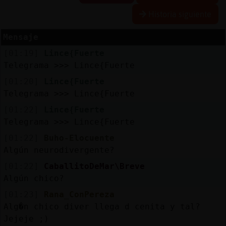
R
e
s
e
r
v
r
l
ia
s
Historia siguiente
a
a
Mensaje
[01:19]
Lince{Fuerte
A
c
t
u
a
l
a
r
o
n
t
r
a
s
e
ñ
a
Telegrama >>> Lince{Fuerte
iz
c
[01:20]
Lince{Fuerte
Telegrama >>> Lince{Fuerte
[01:22]
Lince{Fuerte
A
c
t
u
a
l
iz
a
P
ir
t
u
a
l
Telegrama >>> Lince{Fuerte
r I
[01:22]
Buho-Elocuente
v
Algún neurodivergente?
[01:22]
CaballitoDeMar\Breve
Algún chico?
M
is
lo
g
s
b
[01:23]
Rana_ConPereza
Alg�n chico diver llega d cenita y tal?
Jejeje ;)