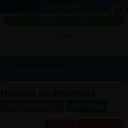
CHAT HISPANO
¡Chatea sin publicidad!
I
n
ic
ia
r
e
s
ió
n
PUBLICIDAD
s
Portada
Historias
Canal #valencia
2023-01-11
¡
C
h
a
t
e
a
in
u
b
l
ic
id
a
d
!
63bf6229e76c6a618247ff77
s
p
Historia de #valencia
C
r
e
a
r
n
a
u
e
n
t
a
11/01/2023 01:19
442 visitas
u
c
Reportar
Historia anterior