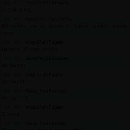
[01:45]
Jirafa{SinLuces
estan guay
[01:45]
Mandril_Paciente
Entiendo, no me gusta el humor aunque suene
raro
[01:46]
Anguila\Fugaz
Hetero 35 con sitio
[01:46]
Jirafa{SinLuces
ah bueno
[01:46]
Anguila\Fugaz
Xirivella
[01:46]
Rana_ConPereza
Holiii :)
[01:46]
Anguila\Fugaz
X xica
[01:46]
Rana_ConPereza