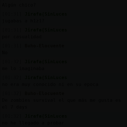
Algún chico?
[01:31]
Jirafa{SinLuces
jugabas a h1z1?
[01:31]
Jirafa{SinLuces
por casualidad
[01:31]
Buho-Elocuente
No
[01:32]
Jirafa{SinLuces
me lo imaginaba
[01:32]
Jirafa{SinLuces
no era muy conocido ni en su epoca
[01:32]
Buho-Elocuente
De zombies survival el que más me gusta es
el 7 days
[01:32]
Jirafa{SinLuces
no he llegado a probar