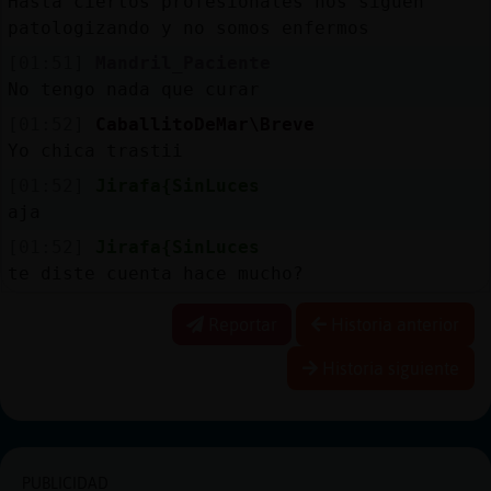
Hasta ciertos profesionales nos siguen
patologizando y no somos enfermos
[01:51]
Mandril_Paciente
No tengo nada que curar
[01:52]
CaballitoDeMar\Breve
Yo chica trastii
[01:52]
Jirafa{SinLuces
aja
[01:52]
Jirafa{SinLuces
te diste cuenta hace mucho?
Reportar
Historia anterior
Historia siguiente
PUBLICIDAD