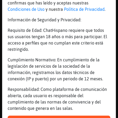
[01:37]
CaballitoDeMar\Breve
confirmas que has leído y aceptas nuestras
Algún chico??
Condiciones de Uso
y nuestra
Política de Privacidad
.
[01:37]
Lince{Fuerte
Información de Seguridad y Privacidad:
Telegrama >>> Lince{Fuerte
[01:37]
Mandril_Paciente
Requisito de Edad: ChatHispano requiere que todos
Me caí
sus usuarios tengan 18 años o más para participar. El
acceso a perfiles que no cumplan este criterio está
[01:38]
Jirafa{SinLuces
restringido.
decia que jugue durante el confinamiento al
76
Cumplimiento Normativo: En cumplimiento de la
[01:38]
Jirafa{SinLuces
legislación de servicios de la sociedad de la
hasta que me cansé de el
información, registramos los datos técnicos de
conexión (IP y puerto) por un periodo de 12 meses.
[01:38]
Mandril_Paciente
Ese ha tenido muy malas críticas, ni
Responsabilidad: Como plataforma de comunicación
siquiera lo he probado
abierta, cada usuario es responsable del
[01:38]
Mandril_Paciente
cumplimiento de las normas de convivencia y del
Mira es una tontería pero estuve muy
contenido que genera en las salas.
enganchada al shelter xDDDDD