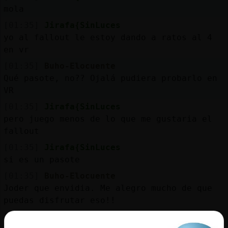
mola
[01:35]
Jirafa{SinLuces
yo al fallout le estoy dando a ratos al 4
en vr
[01:35]
Buho-Elocuente
Qué pasote, no?? Ojalá pudiera probarlo en
VR
[01:35]
Jirafa{SinLuces
pero juego menos de lo que me gustaria el
fallout
[01:35]
Jirafa{SinLuces
si es un pasote
[01:35]
Buho-Elocuente
Joder que envidia. Me alegro mucho de que
puedas disfrutar eso!!
[01:35]
Jirafa{SinLuces