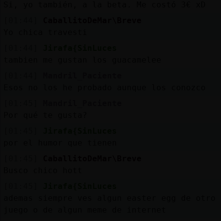
Si, yo también, a la beta. Me costó 3€ xD
[01:44]
CaballitoDeMar\Breve
Yo chica travesti
[01:44]
Jirafa{SinLuces
tambien me gustan los guacamelee
[01:44]
Mandril_Paciente
Esos no los he probado aunque los conozco
[01:45]
Mandril_Paciente
Por qué te gusta?
[01:45]
Jirafa{SinLuces
por el humor que tienen
[01:45]
CaballitoDeMar\Breve
Busco chico hott
[01:45]
Jirafa{SinLuces
ademas siempre ves algun easter egg de otro
juego o de algun meme de internet