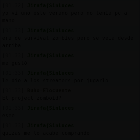
[01:32]
Jirafa{SinLuces
yo ví uno este verano pero no tenia pc a
mano
[01:33]
Jirafa{SinLuces
era de survival zombies pero se veia desde
arriba
[01:33]
Jirafa{SinLuces
me gustó
[01:33]
Jirafa{SinLuces
le dio a los streamers por jugarlo
[01:33]
Buho-Elocuente
El project zomboid?
[01:33]
Jirafa{SinLuces
esee
[01:33]
Jirafa{SinLuces
quizas me lo acabe comprando