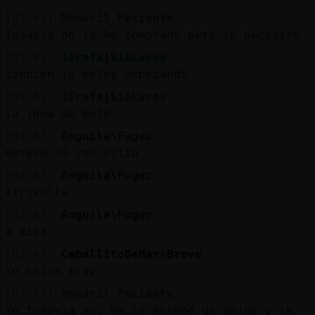
[01:42]
Mandril_Paciente
Todavía no lo he comprado pero lo necesito
[01:42]
Jirafa{SinLuces
tambien lo estoy empezando
[01:42]
Jirafa{SinLuces
la idea me moló
[01:43]
Anguila\Fugaz
Hetero 35 con sitio
[01:43]
Anguila\Fugaz
Xirivella
[01:43]
Anguila\Fugaz
X xica
[01:43]
CaballitoDeMar\Breve
Yo chica trav
[01:43]
Mandril_Paciente
Yo todavía no, me lo enseñó un amigo y le