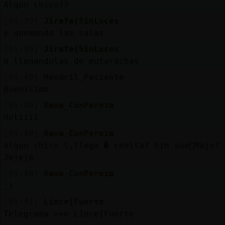
Algún chico??
[01:39]
Jirafa{SinLuces
y quemando las salas
[01:39]
Jirafa{SinLuces
o llenandolas de mutarachas
[01:40]
Mandril_Paciente
Buenísimo
[01:40]
Rana_ConPereza
Holiiii
[01:40]
Rana_ConPereza
algun chico l,llega � cenita? Sin sue񯿠Majo?
Jejeje
[01:40]
Rana_ConPereza
;)
[01:41]
Lince{Fuerte
Telegrama >>> Lince{Fuerte