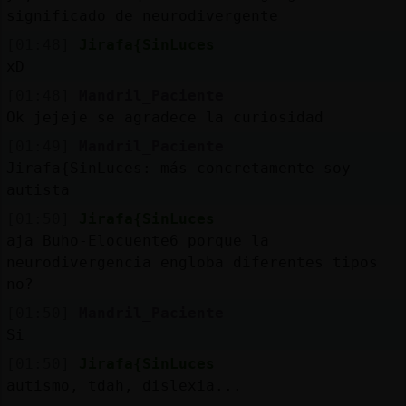
significado de neurodivergente
[01:48]
Jirafa{SinLuces
xD
[01:48]
Mandril_Paciente
Ok jejeje se agradece la curiosidad
[01:49]
Mandril_Paciente
Jirafa{SinLuces: más concretamente soy
autista
[01:50]
Jirafa{SinLuces
aja Buho-Elocuente6 porque la
neurodivergencia engloba diferentes tipos
no?
[01:50]
Mandril_Paciente
Si
[01:50]
Jirafa{SinLuces
autismo, tdah, dislexia...