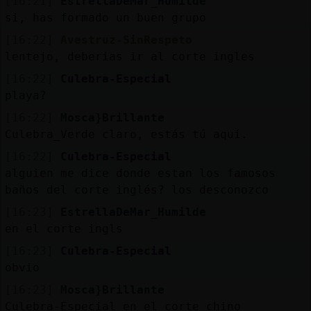
[16:21]
EstrellaDeMar_Humilde
si, has formado un buen grupo
[16:22]
Avestruz-SinRespeto
lentejo, deberias ir al corte ingles
[16:22]
Culebra-Especial
playa?
[16:22]
Mosca}Brillante
Culebra_Verde claro, estás tú aquí.
[16:22]
Culebra-Especial
alguien me dice donde estan los famosos
baños del corte inglés? los desconozco
[16:23]
EstrellaDeMar_Humilde
en el corte ingls
[16:23]
Culebra-Especial
obvio
[16:23]
Mosca}Brillante
Culebra-Especial en el corte chino