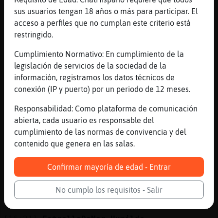
ya era hora Valencia47 diez a񯳠buscando
sus usuarios tengan 18 años o más para participar. El
trabajo
acceso a perfiles que no cumplan este criterio está
[16:20]
Culebra-Especial
restringido.
alguien me lleva a la playa?
Cumplimiento Normativo: En cumplimiento de la
[16:20]
Culebra-Especial
legislación de servicios de la sociedad de la
busco trabjo de pto
información, registramos los datos técnicos de
[16:20]
EstrellaDeMar_Humilde
conexión (IP y puerto) por un periodo de 12 meses.
cuanto amor
Responsabilidad: Como plataforma de comunicación
[16:20]
Avestruz-SinRespeto
abierta, cada usuario es responsable del
sera soportarte
cumplimiento de las normas de convivencia y del
[16:21]
Avestruz-SinRespeto
contenido que genera en las salas.
soplanabos
[16:21]
Avestruz-SinRespeto
Confirmar mayoría de edad - Entrar
no vamos a pinedo, vamos a ir a Gandia
No cumplo los requisitos - Salir
[16:21]
Culebra_Verde
Vaya gentuza hay aqui ahora no?