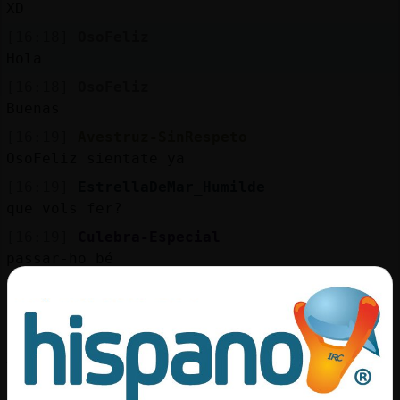
XD
[16:18]
OsoFeliz
Hola
[16:18]
OsoFeliz
Buenas
[16:19]
Avestruz-SinRespeto
OsoFeliz sientate ya
[16:19]
EstrellaDeMar_Humilde
que vols fer?
[16:19]
Culebra-Especial
passar-ho bé
[16:19]
Avestruz-SinRespeto
manitas
[16:19]
Avestruz-SinRespeto
XD
[16:19]
EstrellaDeMar_Humilde