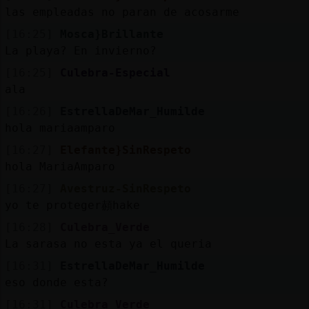
las empleadas no paran de acosarme
[16:25]
Mosca}Brillante
La playa? En invierno?
[16:25]
Culebra-Especial
ala
[16:26]
EstrellaDeMar_Humilde
hola mariaamparo
[16:27]
Elefante}SinRespeto
hola MariaAmparo
[16:27]
Avestruz-SinRespeto
yo te proteger頳hake
[16:28]
Culebra_Verde
La sarasa no esta ya el queria
[16:31]
EstrellaDeMar_Humilde
eso donde esta?
[16:31]
Culebra_Verde