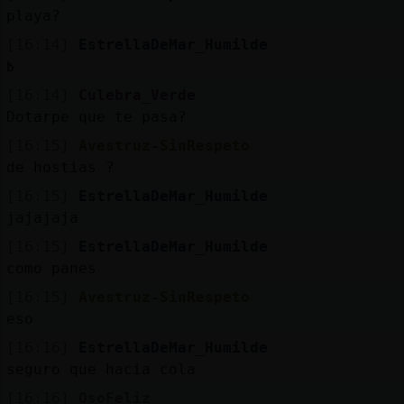
Mis
playa?
blogs
[16:14]
EstrellaDeMar_Humilde
߿
[16:14]
Culebra_Verde
Mis
Dotarpe que te pasa?
foros
[16:15]
Avestruz-SinRespeto
de hostias ?
[16:15]
EstrellaDeMar_Humilde
Registr
jajajaja
un
[16:15]
EstrellaDeMar_Humilde
canal
como panes
[16:15]
Avestruz-SinRespeto
eso
Más
[16:16]
EstrellaDeMar_Humilde
gestion
seguro que hacia cola
[16:16]
OsoFeliz