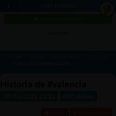
CHAT HISPANO
¡Chatea sin publicidad!
PUBLICIDAD
Iniciar
sesión
Portada
Historias
Canal #valencia
2023-01-10
63be11196c0b036b0e2a2080
¡Chatea
sin
publici
Historia de #valencia
10/01/2023 16:11
487 visitas
Crear
una
Reportar
Historia anterior
cuenta