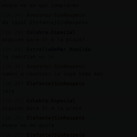
esque no se que comprarme
[16:24]
Avestruz-SinRespeto
da igual Elefante}SinRespeto
[16:24]
Culebra-Especial
alguien para ir a la playa?
[16:24]
EstrellaDeMar_Humilde
la cuestion es ir
[16:24]
Avestruz-SinRespeto
vamos a revolver la ropa nada mas
[16:24]
Elefante}SinRespeto
jaja
[16:25]
Culebra-Especial
alguien para ir a la playa
[16:25]
Elefante}SinRespeto
esque no me gusta
[16:25]
Elefante}SinRespeto