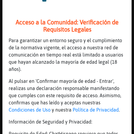
que rollo tio
[16:19]
Gata{ConPrisa
Cerca de ontinyent que sea curioso como yo
Acceso a la Comunidad: Verificación de
para probar
Requisitos Legales
[16:19]
Mosca}Brillante
Para garantizar un entorno seguro y el cumplimiento
Quiere que acabes comiendo los garbanzos
de la normativa vigente, el acceso a nuestra red de
atados
comunicación en tiempo real está limitado a usuarios
[16:19]
Mosca}Brillante
que hayan alcanzado la mayoría de edad legal (18
Xdxdxdxd
años).
[16:19]
Gata{ConPrisa
Al pulsar en 'Confirmar mayoría de edad - Entrar',
Ooo
realizas una declaración responsable manifestando
[16:19]
Mosca}Brillante
que cumples con este requisito de acceso. Asimismo,
Valencia47 nos importa una soberana mierda
confirmas que has leído y aceptas nuestras
Condiciones de Uso
y nuestra
Política de Privacidad
.
[16:19]
Elefante}SinRespeto
esos suelen estar limpios
Información de Seguridad y Privacidad:
[16:19]
Avestruz-SinRespeto
Requisito de Edad: ChatHispano requiere que todos