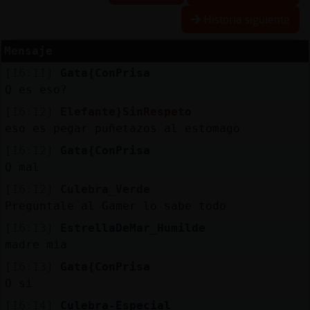
Historia siguiente
Mensaje
Reserva
[16:11]
Gata{ConPrisa
alias
Q es eso?
[16:12]
Elefante}SinRespeto
eso es pegar puñetazos al estomago
Actuali
[16:12]
Gata{ConPrisa
contras
Q mal
[16:12]
Culebra_Verde
Preguntale al Gamer lo sabe todo
Actuali
[16:13]
EstrellaDeMar_Humilde
IP
madre mia
virtual
[16:13]
Gata{ConPrisa
O si
[16:14]
Culebra-Especial