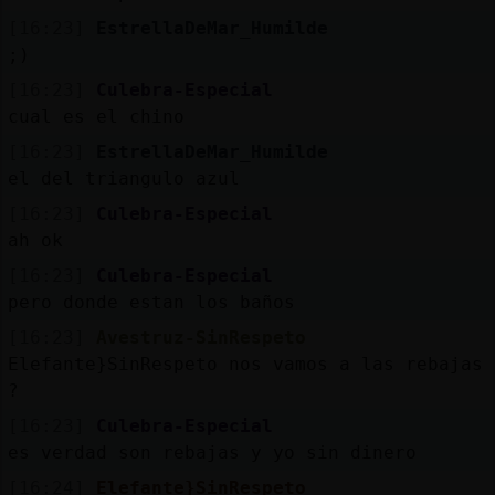
[16:23]
EstrellaDeMar_Humilde
;)
[16:23]
Culebra-Especial
cual es el chino
[16:23]
EstrellaDeMar_Humilde
el del triangulo azul
[16:23]
Culebra-Especial
ah ok
[16:23]
Culebra-Especial
pero donde estan los baños
[16:23]
Avestruz-SinRespeto
Elefante}SinRespeto nos vamos a las rebajas
?
[16:23]
Culebra-Especial
es verdad son rebajas y yo sin dinero
[16:24]
Elefante}SinRespeto