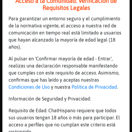
Acceso a la Comunidad: Verificación de
[23:11]
Hormiga-ConInquietud
Requisitos Legales
no lo iba a hacer
Para garantizar un entorno seguro y el cumplimiento
[23:11]
Hormiga-ConInquietud
de la normativa vigente, el acceso a nuestra red de
XD
comunicación en tiempo real está limitado a usuarios
[23:12]
Libelula\Feliz
que hayan alcanzado la mayoría de edad legal (18
No te hagas la dura Hormiga-ConInquietud
años).
[23:12]
Hormiga-ConInquietud
Al pulsar en 'Confirmar mayoría de edad - Entrar',
porque no?
realizas una declaración responsable manifestando
[23:12]
Hormiga-ConInquietud
que cumples con este requisito de acceso. Asimismo,
es diver
confirmas que has leído y aceptas nuestras
Condiciones de Uso
y nuestra
Política de Privacidad
.
[23:13]
Libelula\Feliz
No te sale
Información de Seguridad y Privacidad:
[23:14]
Hormiga-ConInquietud
Requisito de Edad: ChatHispano requiere que todos
esta esto soso ultimamente
sus usuarios tengan 18 años o más para participar. El
[23:14]
Hormiga-ConInquietud
acceso a perfiles que no cumplan este criterio está
no hay salseo
restringido.