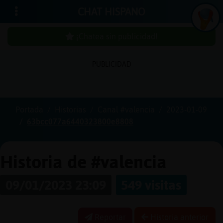
CHAT HISPANO
¡Chatea sin publicidad!
PUBLICIDAD
Iniciar
sesión
Portada
Historias
Canal #valencia
2023-01-09
63bcc077a6440323800e8808
¡Chatea
sin
publici
Historia de #valencia
09/01/2023 23:09
549 visitas
Crear
una
Reportar
Historia anterior
cuenta