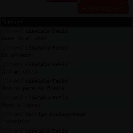
Historia siguiente
Mensaje
Reserva
[23:09]
Libelula\Feliz
alias
Como ta el chat
[23:09]
Libelula\Feliz
De animado
Actuali
[23:09]
Libelula\Feliz
contras
Asi me gusta
[23:09]
Libelula\Feliz
Que no pare ma fiesta
Actuali
[23:09]
Libelula\Feliz
IP
Uuuu a topeee
virtual
[23:09]
Hormiga-ConInquietud
increible
[23:09]
Libelula\Feliz