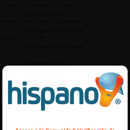
Mis
A que si Hormiga-ConInquietud
blogs
[23:09]
Libelula\Feliz
Menuda party hay aqui montads
[23:10]
Hormiga-ConInquietud
Mis
mejor me duermo
foros
[23:10]
Hormiga-ConInquietud
XD
[23:10]
Libelula\Feliz
Registr
Que muermo
un
[23:10]
Mapache{ConTimidez
canal
a las buenas noches!
[23:11]
Libelula\Feliz
Hormiga-ConInquietud el jueves me ire para
cadiz
Más
gestion
[23:11]
Libelula\Feliz
No me eches de menos