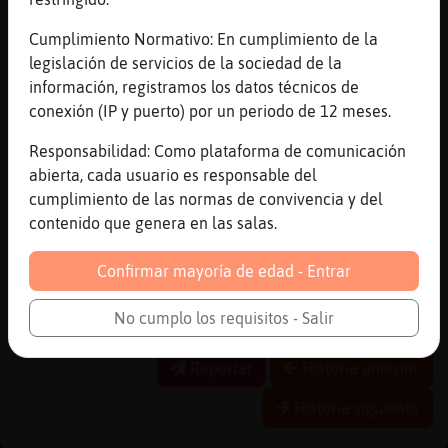
[23:14]
Libelula\Feliz
Cumplimiento Normativo: En cumplimiento de la
Crealo
legislación de servicios de la sociedad de la
[23:14]
Hormiga-ConInquietud
información, registramos los datos técnicos de
yo?
conexión (IP y puerto) por un periodo de 12 meses.
[23:14]
Hormiga-ConInquietud
Responsabilidad: Como plataforma de comunicación
no me mandes faena
abierta, cada usuario es responsable del
[23:14]
Hormiga-ConInquietud
cumplimiento de las normas de convivencia y del
XD
contenido que genera en las salas.
[23:15]
Libelula\Feliz
Jaja
Confirmar mayoría de edad - Entrar
[23:16]
Libelula\Feliz
No cumplo los requisitos - Salir
Estoy to viciado a la ps5
Reportar
Historia anterior
Historia siguiente