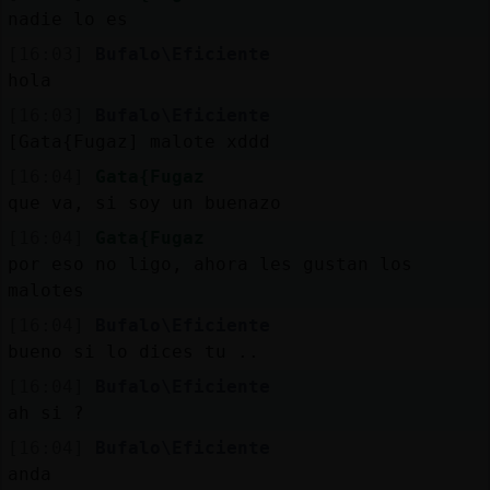
nadie lo es
[16:03]
Bufalo\Eficiente
hola
[16:03]
Bufalo\Eficiente
[Gata{Fugaz] malote xddd
[16:04]
Gata{Fugaz
que va, si soy un buenazo
[16:04]
Gata{Fugaz
por eso no ligo, ahora les gustan los
malotes
[16:04]
Bufalo\Eficiente
bueno si lo dices tu ..
[16:04]
Bufalo\Eficiente
ah si ?
[16:04]
Bufalo\Eficiente
anda