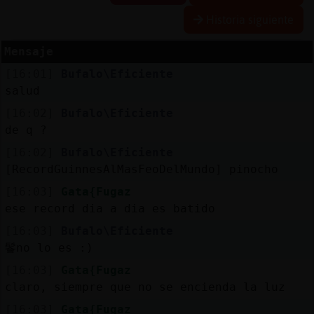
R
e
s
e
r
v
r
l
ia
s
Historia siguiente
a
a
Mensaje
[16:01]
Bufalo\Eficiente
A
c
t
u
a
l
a
r
o
n
t
r
a
s
e
ñ
a
salud
iz
c
[16:02]
Bufalo\Eficiente
de q ?
[16:02]
Bufalo\Eficiente
A
c
t
u
a
l
iz
a
P
ir
t
u
a
l
[RecordGuinnesAlMasFeoDelMundo] pinocho
r I
[16:03]
Gata{Fugaz
v
ese record dia a dia es batido
[16:03]
Bufalo\Eficiente
鬠no lo es :)
M
is
lo
g
s
b
[16:03]
Gata{Fugaz
claro, siempre que no se encienda la luz
[16:03]
Gata{Fugaz