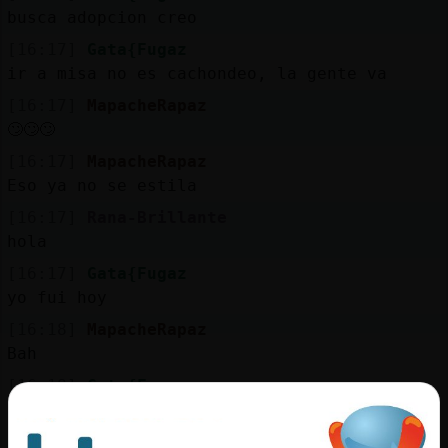
busca adopcion creo
[16:17]
Gata{Fugaz
ir a misa no es cachondeo, la gente va
[16:17]
MapacheRapaz
🙄🙄🙄
[16:17]
MapacheRapaz
Eso ya no se estila
[16:17]
Rana-Brillante
hola
[16:17]
Gata{Fugaz
yo fui hoy
[16:18]
MapacheRapaz
Bah
[16:18]
Gata{Fugaz
canto en el coro gospel
[16:18]
MapacheRapaz