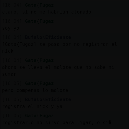
[16:04]
Gata{Fugaz
claro, si no me habrian clonado
[16:04]
Gata{Fugaz
soy yo
[16:04]
Bufalo\Eficiente
[Gata{Fugaz] te pasa por no registrar el
nick
[16:04]
Gata{Fugaz
ahora se lleva el malote que no sabe ni
sumar
[16:05]
Gata{Fugaz
pero compensa lo malote
[16:05]
Bufalo\Eficiente
registra el nick y ya
[16:05]
Gata{Fugaz
registrarlo no sirve para ligar, o si�