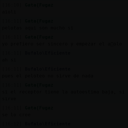
[16:10]
Gata{Fugaz
aioli
[16:11]
Gata{Fugaz
pelotas aqui son mucho si
[16:11]
Gata{Fugaz
yo prefiero ser sincero y empezar el a񯠳olo
[16:11]
Bufalo\Eficiente
ah si
[16:11]
Bufalo\Eficiente
pues el peloteo no sirve de nada
[16:11]
Gata{Fugaz
si el receptor tiene la autoestima baja, si
sirve
[16:11]
Gata{Fugaz
se lo cree
[16:12]
Bufalo\Eficiente