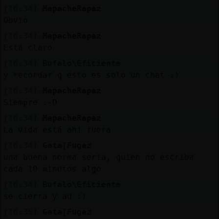
[16:34]
MapacheRapaz
Obvio
[16:34]
MapacheRapaz
Está claro
[16:34]
Bufalo\Eficiente
y recordar q esto es solo un chat :)
[16:34]
MapacheRapaz
Siempre :-D
[16:34]
MapacheRapaz
La vida está ahí fuera
[16:34]
Gata{Fugaz
una buena norma seria, quien no escriba
cada 10 minutos algo
[16:34]
Bufalo\Eficiente
se cierra y au :)
[16:35]
Gata{Fugaz