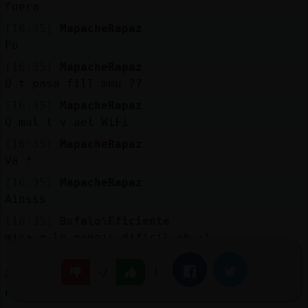
fuera
[16:35]
MapacheRapaz
Po
[16:35]
MapacheRapaz
Q t pasa fill meu ??
[16:35]
MapacheRapaz
Q mal t v ael WiFi
[16:35]
MapacheRapaz
Va *
[16:35]
MapacheRapaz
Ainsss
[16:35]
Bufalo\Eficiente
mira q lo poneis dificil eh :)
[16:36]
MapacheRapaz
|
Facebook
Twitter
-2
ACTION ata a po con una cuerda para que
no se caiga