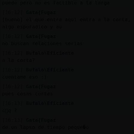
puede pero no es factible a la larga
[16:12]
Gata{Fugaz
[bueno] el que entra aqui entra a la corta,
algo esporadico y au
[16:12]
Gata{Fugaz
no buscan relaciones serias
[16:12]
Bufalo\Eficiente
a la corta?
[16:12]
Bufalo\Eficiente
cuentame eso :)
[16:12]
Gata{Fugaz
pues cosas cortas
[16:13]
Bufalo\Eficiente
c󭯠q ?
[16:13]
Gata{Fugaz
de un lapso de tiempo peque�o