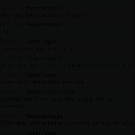
[16:16]
MapacheRapaz
Más que los ratones coloraos
[16:16]
MapacheRapaz
:d
[16:16]
Gata{Fugaz
seguro que hoy a misa no fue
[16:16]
PinguinoAgil
Y lo que no... que lo vayan aprendiendo🤷‍♀️🤷‍♀️
[16:17]
Gata{Fugaz
este nick despierta ternura
[16:17]
Bufalo\Eficiente
[Gata{Fugaz] tu caxondeo sobre eso no
estᠢien
[16:17]
MapacheRapaz
Está muy adelantadaa juventud de hoy en día
[16:17]
Gata{Fugaz