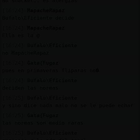
No snacker.. es alergias
[16:24]
MapacheRapaz
Bufalo\Eficiente decide
[16:24]
MapacheRapaz
Ella es la @
[16:24]
Bufalo\Eficiente
no MapacheRapaz
[16:24]
Gata{Fugaz
pues en primaveras fliparas no�
[16:24]
Bufalo\Eficiente
deciden las normas
[16:25]
Bufalo\Eficiente
y sino dice nada malo no se le puede echar
[16:25]
Gata{Fugaz
las normas son medio raras
[16:25]
Bufalo\Eficiente