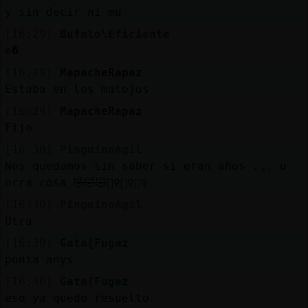
y sin decir ni mu
[16:29]
Bufalo\Eficiente
e�
[16:29]
MapacheRapaz
Estaba en los matojos
[16:29]
MapacheRapaz
Fijo
[16:30]
PinguinoAgil
Nos quedamos sin saber si eran años ... u
orra cosa 🤣🤣🤣🤷‍♀️🤷‍♀️🤷‍♀️
[16:30]
PinguinoAgil
Otra
[16:30]
Gata{Fugaz
ponia anys
[16:30]
Gata{Fugaz
eso ya quedo resuelto