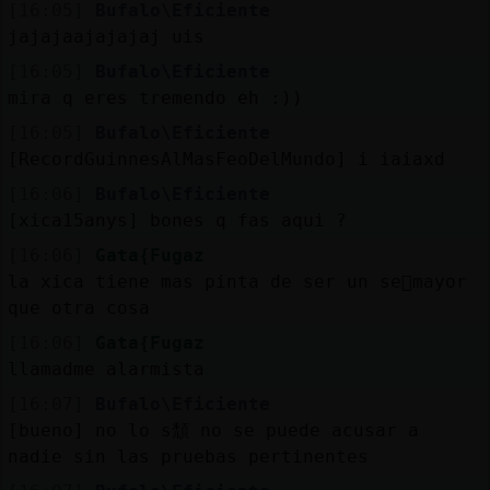
[16:05]
Bufalo\Eficiente
jajajaajajajaj uis
[16:05]
Bufalo\Eficiente
mira q eres tremendo eh :))
[16:05]
Bufalo\Eficiente
[RecordGuinnesAlMasFeoDelMundo] i iaiaxd
[16:06]
Bufalo\Eficiente
[xica15anys] bones q fas aqui ?
[16:06]
Gata{Fugaz
la xica tiene mas pinta de ser un se񯲠mayor
que otra cosa
[16:06]
Gata{Fugaz
llamadme alarmista
[16:07]
Bufalo\Eficiente
[bueno] no lo s頹 no se puede acusar a
nadie sin las pruebas pertinentes