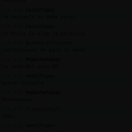
f᮴asiosa
[16:14]
Gata{Fugaz
la fantasia no debe morir
[16:14]
Gata{Fugaz
lo decia la ni񡠤e la pelicula
[16:14]
Bufalo\Eficiente
[xica15anys] no para tu edad
[16:14]
MapacheRapaz
La edad del pavo XD
[16:14]
Gata{Fugaz
pobre chiqueta
[16:14]
MapacheRapaz
Redeuuuuuu
[16:15]
PinguinoAgil
Jops
[16:15]
Gata{Fugaz