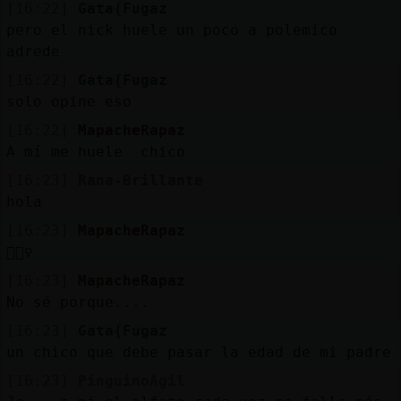
[16:22]
Gata{Fugaz
pero el nick huele un poco a polemico
adrede
[16:22]
Gata{Fugaz
solo opine eso
[16:22]
MapacheRapaz
A mí me huele chico
[16:23]
Rana-Brillante
hola
[16:23]
MapacheRapaz
🤷🏻‍♀️
[16:23]
MapacheRapaz
No sé porque....
[16:23]
Gata{Fugaz
un chico que debe pasar la edad de mi padre
[16:23]
PinguinoAgil