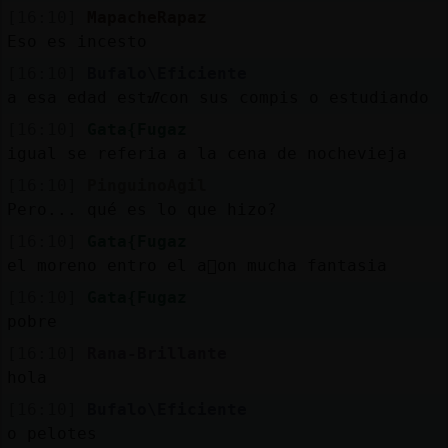
[16:10]
MapacheRapaz
Eso es incesto
[16:10]
Bufalo\Eficiente
a esa edad estᮠcon sus compis o estudiando
[16:10]
Gata{Fugaz
igual se referia a la cena de nochevieja
[16:10]
PinguinoAgil
Pero... qué es lo que hizo?
[16:10]
Gata{Fugaz
el moreno entro el a񯠣on mucha fantasia
[16:10]
Gata{Fugaz
pobre
[16:10]
Rana-Brillante
hola
[16:10]
Bufalo\Eficiente
o pelotes