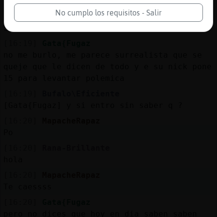
Buenas tardes frank50
No cumplo los requisitos - Salir
[16:19]
PinguinoAgil
Snacker .. no problema
[16:19]
Gata{Fugaz
no me burlo, me parece surrealista que se
queje que le dicen de todo y e su nick pone
15 para levantar polemica
[16:19]
Bufalo\Eficiente
[Gata{Fugaz] y si entro sin saber q ?
[16:20]
MapacheRapaz
Po
[16:20]
Rana-Brillante
hola
[16:20]
MapacheRapaz
Te caessss
[16:20]
Gata{Fugaz
pero no dices que hoy en dia saben saben