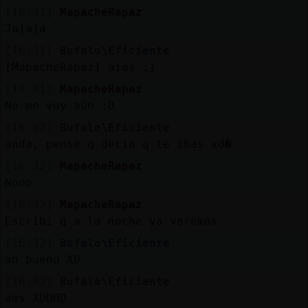
[16:31]
MapacheRapaz
Jajaja
[16:31]
Bufalo\Eficiente
[MapacheRapaz] aios ;)
[16:31]
MapacheRapaz
No me voy aún :D
[16:32]
Bufalo\Eficiente
anda, pense q decia q te ibas xd�
[16:32]
MapacheRapaz
Nooo
[16:32]
MapacheRapaz
Escribí q a la noche ya veremos
[16:32]
Bufalo\Eficiente
ah bueno XD
[16:32]
Bufalo\Eficiente
ams XDDDD