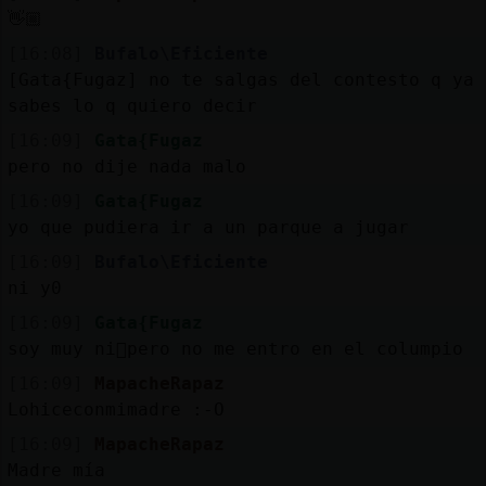
👋🏼
[16:08]
Bufalo\Eficiente
[Gata{Fugaz] no te salgas del contesto q ya
sabes lo q quiero decir
[16:09]
Gata{Fugaz
pero no dije nada malo
[16:09]
Gata{Fugaz
yo que pudiera ir a un parque a jugar
[16:09]
Bufalo\Eficiente
ni y0
[16:09]
Gata{Fugaz
soy muy ni񯬠pero no me entro en el columpio
[16:09]
MapacheRapaz
Lohiceconmimadre :-O
[16:09]
MapacheRapaz
Madre mía