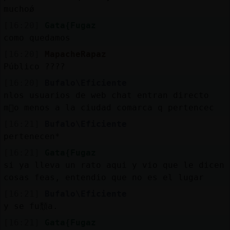
muchoǿ
[16:20]
Gata{Fugaz
como quedamos
[16:20]
MapacheRapaz
Público ????
[16:20]
Bufalo\Eficiente
nlos usuarios de web chat entran directo
m᳠o menos a la ciudad comarca q pertencec
[16:21]
Bufalo\Eficiente
pertenecen*
[16:21]
Gata{Fugaz
si ya lleva un rato aqui y vio que le dicen
cosas feas, entendio que no es el lugar
[16:21]
Bufalo\Eficiente
y se fu頹a.
[16:21]
Gata{Fugaz