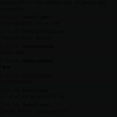
porque no se fue aunߠes que lo ponen muy
evidente
[16:21]
Gata{Fugaz
[xica15anys] no se fue
[16:22]
Bufalo\Eficiente
[Gata{Fugaz] moment
[16:22]
MapacheRapaz
Está aquí
[16:22]
MapacheRapaz
👁️👁️
[16:22]
PinguinoAgil
🍺🍺🍺🍺😋😋😋
[16:22]
Gata{Fugaz
si a mi no me molesta eh
[16:22]
Gata{Fugaz
puede entrar quien quiera