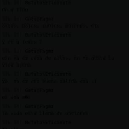
[16:13]
Bufalo\Eficiente
de q tipo
[16:13]
Gata{Fugaz
altos, bajos, rubios, morenos, etc
[16:13]
Bufalo\Eficiente
y de q temas ?
[16:13]
Gata{Fugaz
eso ya es cosa de ellos, no me gusta la
vida ajena
[16:13]
Bufalo\Eficiente
ya, no es una buena salida esa :)
[16:14]
Gata{Fugaz
es una m�s
[16:14]
Gata{Fugaz
la vida esta llena de opciones
[16:14]
Bufalo\Eficiente