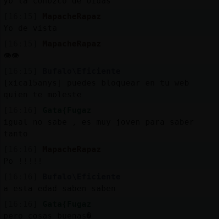
yo la conozco de oidas
[16:15]
MapacheRapaz
Yo de vista
[16:15]
MapacheRapaz
👁️👁️
[16:15]
Bufalo\Eficiente
[xica15anys] puedes bloquear en tu web
quien te moleste
[16:16]
Gata{Fugaz
igual no sabe , es muy joven para saber
tanto
[16:16]
MapacheRapaz
Po !!!!!
[16:16]
Bufalo\Eficiente
a esta edad saben saben
[16:16]
Gata{Fugaz
pero cosas buenas�