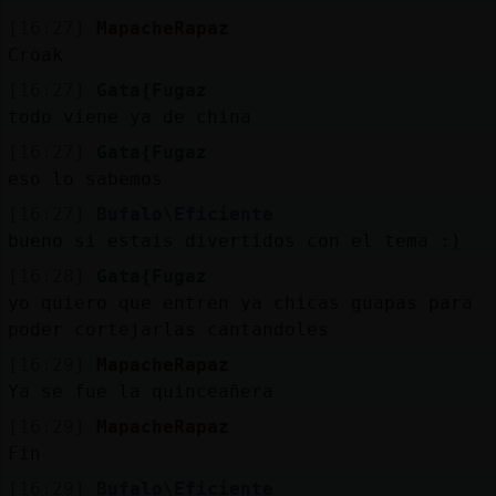
[16:27]
MapacheRapaz
Croak
[16:27]
Gata{Fugaz
todo viene ya de china
[16:27]
Gata{Fugaz
eso lo sabemos
[16:27]
Bufalo\Eficiente
bueno si estais divertidos con el tema :)
[16:28]
Gata{Fugaz
yo quiero que entren ya chicas guapas para
poder cortejarlas cantandoles
[16:29]
MapacheRapaz
Ya se fue la quinceañera
[16:29]
MapacheRapaz
Fin
[16:29]
Bufalo\Eficiente