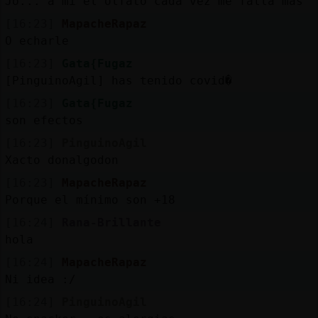
Jo... a mi el olfato cada vez me falla más
[16:23]
MapacheRapaz
O echarle
[16:23]
Gata{Fugaz
[PinguinoAgil] has tenido covid�
[16:23]
Gata{Fugaz
son efectos
[16:23]
PinguinoAgil
Xacto donalgodon
[16:23]
MapacheRapaz
Porque el mínimo son +18
[16:24]
Rana-Brillante
hola
[16:24]
MapacheRapaz
Ni idea :/
[16:24]
PinguinoAgil