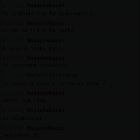
[16:32]
MapacheRapaz
Refiriéndome a la quinceañera
[16:32]
MapacheRapaz
Si no la lia a la noche
[16:33]
MapacheRapaz
Q esto d noche pufff
[16:33]
MapacheRapaz
Se desacata toooooooo
[16:33]
Bufalo\Eficiente
ni idea, q pasa x la noche aqui ?
[16:33]
MapacheRapaz
Hazte una idea.....
[16:33]
MapacheRapaz
Se desmelenan
[16:33]
MapacheRapaz
Yatusabeh XD