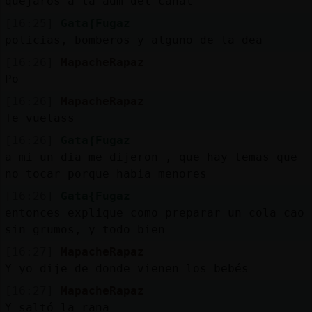
quejaros a la adm del canal
[16:25]
Gata{Fugaz
policias, bomberos y alguno de la dea
[16:26]
MapacheRapaz
Po
[16:26]
MapacheRapaz
Te vuelass
[16:26]
Gata{Fugaz
a mi un dia me dijeron , que hay temas que
no tocar porque habia menores
[16:26]
Gata{Fugaz
entonces explique como preparar un cola cao
sin grumos, y todo bien
[16:27]
MapacheRapaz
Y yo dije de donde vienen los bebés
[16:27]
MapacheRapaz
Y saltó la rana