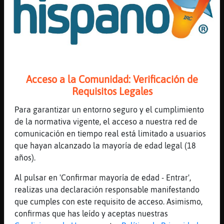
🤔
[16:18]
MapacheRapaz
Ves !
[16:18]
Bufalo\Eficiente
imaginar por un momento q pudiera ser
vuestra hija
Acceso a la Comunidad: Verificación de
Requisitos Legales
[16:18]
Gata{Fugaz
cante el oh happy day en meso soprano
Para garantizar un entorno seguro y el cumplimiento
[16:18]
Gata{Fugaz
de la normativa vigente, el acceso a nuestra red de
mi hija no estaria aqui vamos
comunicación en tiempo real está limitado a usuarios
que hayan alcanzado la mayoría de edad legal (18
[16:18]
MapacheRapaz
años).
:/
[16:18]
Bufalo\Eficiente
Al pulsar en 'Confirmar mayoría de edad - Entrar',
ves ?
realizas una declaración responsable manifestando
que cumples con este requisito de acceso. Asimismo,
[16:18]
Gata{Fugaz
confirmas que has leído y aceptas nuestras
si la dejan entrar, es que algo no hicieron