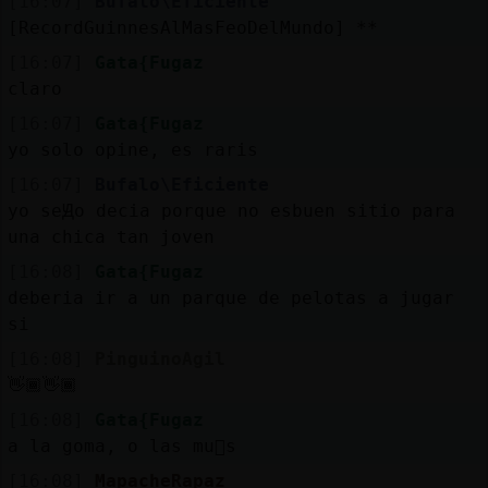
[16:07]
Bufalo\Eficiente
[RecordGuinnesAlMasFeoDelMundo] **
[16:07]
Gata{Fugaz
claro
[16:07]
Gata{Fugaz
yo solo opine, es raris
[16:07]
Bufalo\Eficiente
yo seԬo decia porque no esbuen sitio para
una chica tan joven
[16:08]
Gata{Fugaz
deberia ir a un parque de pelotas a jugar
si
[16:08]
PinguinoAgil
👋🏾👋🏾
[16:08]
Gata{Fugaz
a la goma, o las mu񥣡s
[16:08]
MapacheRapaz