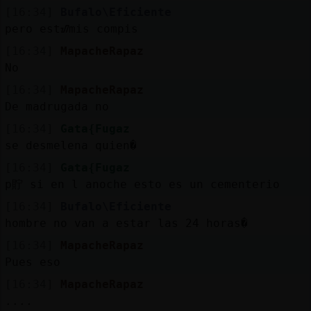
[16:34]
Bufalo\Eficiente
pero estᮠmis compis
[16:34]
MapacheRapaz
No
[16:34]
MapacheRapaz
De madrugada no
[16:34]
Gata{Fugaz
se desmelena quien�
[16:34]
Gata{Fugaz
p貯 si en l anoche esto es un cementerio
[16:34]
Bufalo\Eficiente
hombre no van a estar las 24 horas�
[16:34]
MapacheRapaz
Pues eso
[16:34]
MapacheRapaz
....