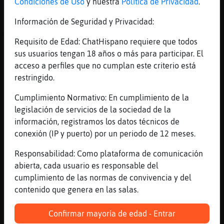
Condiciones de Uso
y nuestra
Política de Privacidad
.
bien
[16:18]
PinguinoAgil
Información de Seguridad y Privacidad:
Avisa dónde cantais leñe .. un coro gospel
Requisito de Edad: ChatHispano requiere que todos
no me lo pierdo
sus usuarios tengan 18 años o más para participar. El
[16:18]
Rana-Brillante
acceso a perfiles que no cumplan este criterio está
hola
restringido.
[16:18]
Bufalo\Eficiente
Cumplimiento Normativo: En cumplimiento de la
encambio te burlas
legislación de servicios de la sociedad de la
[16:19]
MapacheRapaz
información, registramos los datos técnicos de
😒
conexión (IP y puerto) por un periodo de 12 meses.
[16:19]
Gata{Fugaz
Responsabilidad: Como plataforma de comunicación
[PinguinoAgil] p貯 debes comulgar antes de
abierta, cada usuario es responsable del
entrar eh
cumplimiento de las normas de convivencia y del
[16:19]
Bufalo\Eficiente
contenido que genera en las salas.
Buenas tardes Frank50 y buen a�o
[16:19]
PinguinoAgil
Confirmar mayoría de edad - Entrar