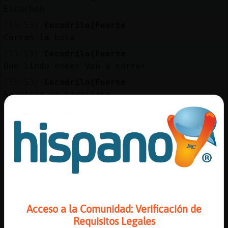
Escuchen
[15:53]
Cocodrilo{Fuerte
Corran la bola
[15:53]
Cocodrilo{Fuerte
Que lindo eeees Van a correr
[15:53]
Cocodrilo{Fuerte
Su vieja es nigeriana.
[15:53]
Cocodrilo{Fuerte
Su viejo, camerun鳮
[15:53]
Cocodrilo{Fuerte
Peeero en el documento...
[15:53]
Cocodrilo{Fuerte
Nacionalidad: Franc鳮
[15:54]
Cocodrilo{Fuerte
Acceso a la Comunidad: Verificación de
Escuchen
Requisitos Legales
[15:54]
Cocodrilo{Fuerte