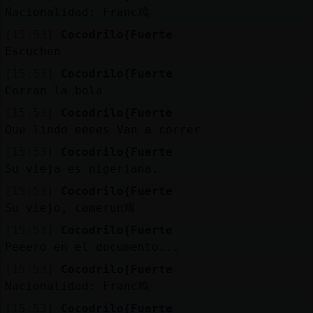
Mis
Nacionalidad: Franc鳮
blogs
[15:53]
Cocodrilo{Fuerte
Escuchen
[15:53]
Cocodrilo{Fuerte
Mis
Corran la bola
foros
[15:53]
Cocodrilo{Fuerte
Que lindo eeees Van a correr
[15:53]
Cocodrilo{Fuerte
Registr
Su vieja es nigeriana.
un
[15:53]
Cocodrilo{Fuerte
canal
Su viejo, camerun鳮
[15:53]
Cocodrilo{Fuerte
Peeero en el documento...
Más
[15:53]
Cocodrilo{Fuerte
gestion
Nacionalidad: Franc鳮
[15:53]
Cocodrilo{Fuerte