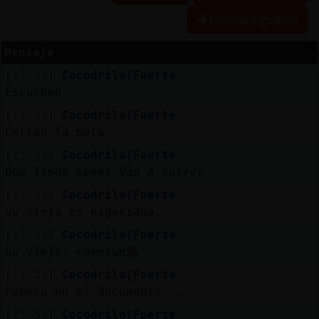
Historia siguiente
Mensaje
Reserva
[15:53]
Cocodrilo{Fuerte
alias
Escuchen
[15:53]
Cocodrilo{Fuerte
Corran la bola
Actuali
[15:53]
Cocodrilo{Fuerte
contras
Que lindo eeees Van a correr
[15:53]
Cocodrilo{Fuerte
Su vieja es nigeriana.
Actuali
[15:53]
Cocodrilo{Fuerte
IP
Su viejo, camerun鳮
virtual
[15:53]
Cocodrilo{Fuerte
Peeero en el documento...
[15:53]
Cocodrilo{Fuerte