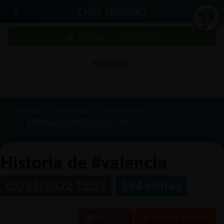
CHAT HISPANO
¡Chatea sin publicidad!
PUBLICIDAD
Iniciar
sesión
Portada
Historias
Canal #valencia
2022-12-05
638e9a26c4bfff315d7a51e8
¡Chatea
sin
publici
Historia de #valencia
05/12/2022 15:53
594 visitas
Crear
una
Reportar
Historia anterior
cuenta