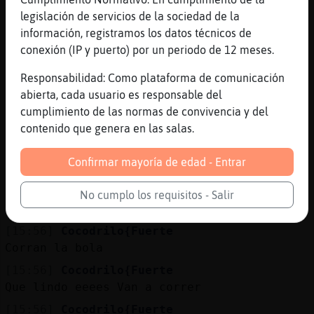
Que lindo eeees Van a correr
legislación de servicios de la sociedad de la
información, registramos los datos técnicos de
[15:55]
Cocodrilo{Fuerte
conexión (IP y puerto) por un periodo de 12 meses.
Su vieja es nigeriana.
[15:55]
Cocodrilo{Fuerte
Responsabilidad: Como plataforma de comunicación
Su viejo, camerun鳮
abierta, cada usuario es responsable del
cumplimiento de las normas de convivencia y del
[15:55]
Cocodrilo{Fuerte
contenido que genera en las salas.
Peeero en el documento...
[15:56]
Cocodrilo{Fuerte
Confirmar mayoría de edad - Entrar
Nacionalidad: Franc鳮
[15:56]
Cocodrilo{Fuerte
No cumplo los requisitos - Salir
Escuchen
[15:56]
Cocodrilo{Fuerte
Corran la bola
[15:56]
Cocodrilo{Fuerte
Que lindo eeees Van a correr
[15:56]
Cocodrilo{Fuerte