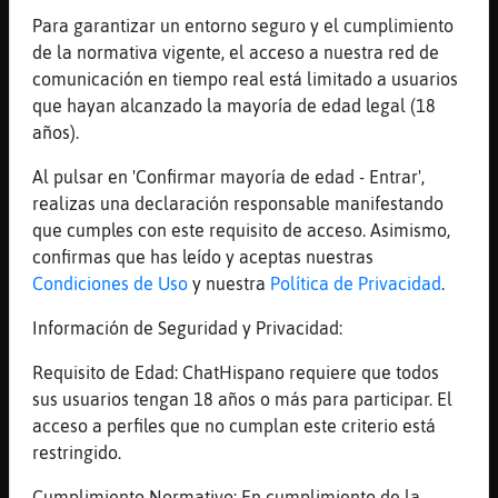
Corran la bola
Para garantizar un entorno seguro y el cumplimiento
de la normativa vigente, el acceso a nuestra red de
[15:54]
Cocodrilo{Fuerte
comunicación en tiempo real está limitado a usuarios
Que lindo eeees Van a correr
que hayan alcanzado la mayoría de edad legal (18
[15:54]
Cocodrilo{Fuerte
años).
Su vieja es nigeriana.
Al pulsar en 'Confirmar mayoría de edad - Entrar',
[15:54]
Cocodrilo{Fuerte
realizas una declaración responsable manifestando
Su viejo, camerun鳮
que cumples con este requisito de acceso. Asimismo,
[15:54]
Cocodrilo{Fuerte
confirmas que has leído y aceptas nuestras
Peeero en el documento...
Condiciones de Uso
y nuestra
Política de Privacidad
.
[15:54]
Cocodrilo{Fuerte
Información de Seguridad y Privacidad:
Nacionalidad: Franc鳮
[15:55]
Cocodrilo{Fuerte
Requisito de Edad: ChatHispano requiere que todos
Escuchen
sus usuarios tengan 18 años o más para participar. El
acceso a perfiles que no cumplan este criterio está
[15:55]
Cocodrilo{Fuerte
restringido.
Corran la bola
[15:55]
Cocodrilo{Fuerte
Cumplimiento Normativo: En cumplimiento de la