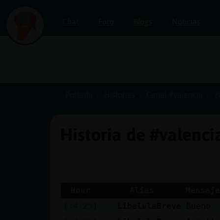
Chat
Foro
Blogs
Noticias
Iniciar
sesión
Portada
Historias
Canal #valencia
2
Historia de #valenc
¡Chatea
sin
publicidad!
Hour
Alias
Mensaje
[14:25]
LibelulaBreve
Bueno
Crear
una