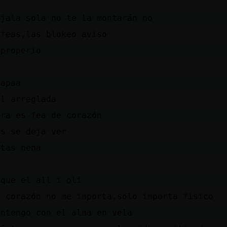
éjala sola no te la montarán no
 feas,las blokeo aviso
mproperio
uapaa
al arreglada
ura es fea de corazón
ás se deja ver
itas nena
 que el all i olí
l corazón no me importa,solo importa fisico
antengo con el alma en vela