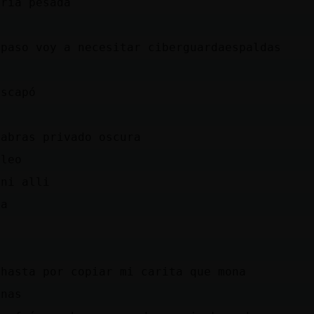
ería pesada
 paso voy a necesitar ciberguardaespaldas
escapó
o
 abras privado oscura
 leo
 ni alli
da
 hasta por copiar mi carita que mona
onas