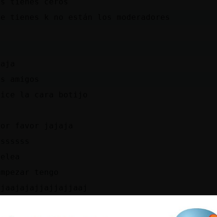
os tienes ceros
te tienes k no están los moderadores
a
jaja
us amigos
dice la cara botijo
por favor jajaja
sssssss
pelea
empezar tengo
ajaajajajjajjajjaaj