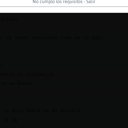
 ni con
No cumplo los requisitos - Salir
 déjalo
uí no somos caníbales como en tu país
al
novias,no celosas,pv
ura es buena
a la ente madre te ka quitara
o ni na