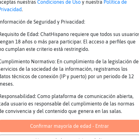
esto 20 a que gana clara Elefante-Enorme
aceptas nuestras
Condiciones de Uso
y nuestra
Política de
Privacidad
.
e nada porque clara es un tio
ajaajajajjajjajjaaj
Información de Seguridad y Privacidad:
usco novias,pv
Requisito de Edad: ChatHispano requiere que todos sus usuario
rde: a mí m la bufa
tengan 18 años o más para participar. El acceso a perfiles que
no cumplan este criterio está restringido.
ena patada en el sitio correcto
cabó el poder
Cumplimiento Normativo: En cumplimiento de la legislación de
servicios de la sociedad de la información, registramos los
datos técnicos de conexión (IP y puerto) por un periodo de 12
meses.
cambiar de apuesta?
Responsabilidad: Como plataforma de comunicación abierta,
cada usuario es responsable del cumplimiento de las normas
áis flodd
de convivencia y del contenido que genera en las salas.
 me ven
Confirmar mayoría de edad - Entrar
aja