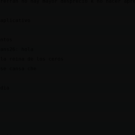
 refrán no hay mayor desprecio k no hacer apr
 aplicativo
antos
rans26: hola
ila reina de los ceros
 se cansa che
idia