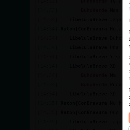
[14:33]
BuhoVerde
Te apu
[14:33]
BuhoVerde
Mas qu
[14:34]
LibelulaBreve
Jajaja
[14:34]
Raton{ConBravura
Hola b
[14:34]
LibelulaBreve
BuhoVe
[14:34]
LibelulaBreve
Una bu
[14:34]
LibelulaBreve
Y se a
[14:34]
LibelulaBreve
XD
[14:34]
BuhoVerde
Mm
[14:34]
BuhoVerde
Puedo 
[14:34]
LibelulaBreve
XD
[14:35]
Raton{ConBravura
No hag
[14:35]
Raton{ConBravura
Que no
[14:35]
LibelulaBreve
Jajaaj