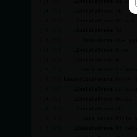
[14:35]
LibelulaBreve
Ni sin
[14:35]
LibelulaBreve
XD
[14:35]
LibelulaBreve
Oscura
[14:35]
LibelulaBreve
Ya
[14:35]
Rata-Verde
Que aq
[14:35]
LibelulaBreve
K no
[14:35]
LibelulaBreve
0
[14:35]
Rata-Verde
El boz
[14:35]
Raton{ConBravura
Busco 
[14:36]
LibelulaBreve
La osc
[14:36]
LibelulaBreve
Novia
[14:36]
LibelulaBreve
XD
[14:36]
Rata-Verde
Pilla 
[14:36]
LibelulaBreve
Ni cel