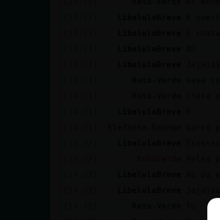
[14:30]
Rata-Verde
Al men
[14:31]
LibelulaBreve
K suer
[14:31]
LibelulaBreve
E chat
[14:31]
LibelulaBreve
XD
[14:31]
LibelulaBreve
Jajaja
[14:31]
Rata-Verde
Vaya t
[14:31]
Rata-Verde
Chata 
[14:31]
LibelulaBreve
0
[14:31]
Elefante-Enorme
barro 
[14:32]
LibelulaBreve
Tsssss
[14:32]
BuhoVerde
Pelea 
[14:32]
LibelulaBreve
Ni pa 
[14:32]
LibelulaBreve
Jajaja
[14:32]
Rata-Verde
Tu