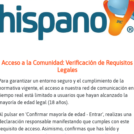
a empezar
a. Ni pa kitarme la camiseta
Acceso a la Comunidad: Verificación de Requisitos
 twink?
Legales
ima
Para garantizar un entorno seguro y el cumplimiento de la
energía desperdicio
normativa vigente, el acceso a nuestra red de comunicación en
tiempo real está limitado a usuarios que hayan alcanzado la
mayoría de edad legal (18 años).
n tiene huesos tos de perros
Al pulsar en 'Confirmar mayoría de edad - Entrar', realizas una
sinse entretiene
declaración responsable manifestando que cumples con este
rde: puf cualquier lokura
requisito de acceso. Asimismo, confirmas que has leído y