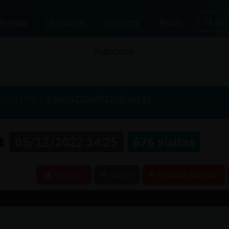
Bus
Normas
Gestiones
Contacto
Ayuda
PUBLICIDAD
022-12-05
638e9a22c4bfff315d7a51e7
ia
05/12/2022 14:25
676 visitas
Reportar
Volver
Historia anterior