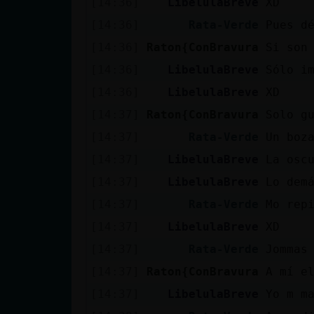
[14:36]
LibelulaBreve
XD
[14:36]
Rata-Verde
Pues d
[14:36]
Raton{ConBravura
Si son
[14:36]
LibelulaBreve
Sólo i
[14:36]
LibelulaBreve
XD
[14:37]
Raton{ConBravura
Solo g
[14:37]
Rata-Verde
Un boz
[14:37]
LibelulaBreve
La osc
[14:37]
LibelulaBreve
Lo dem
[14:37]
Rata-Verde
Mo rep
[14:37]
LibelulaBreve
XD
[14:37]
Rata-Verde
Jommas
[14:37]
Raton{ConBravura
A mí e
[14:37]
LibelulaBreve
Yo m m