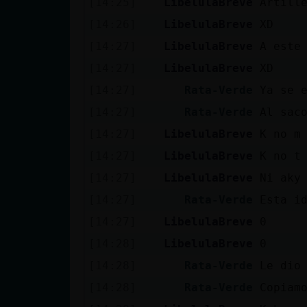
[14:25]
LibelulaBreve
Artill
cuenta
[14:26]
LibelulaBreve
XD
[14:27]
LibelulaBreve
A este
[14:27]
LibelulaBreve
XD
Reservar
[14:27]
Rata-Verde
Ya se 
alias
[14:27]
Rata-Verde
Al sac
[14:27]
LibelulaBreve
K no m
Actualizar
[14:27]
LibelulaBreve
K no t
contraseña
[14:27]
LibelulaBreve
Ni aky
[14:27]
Rata-Verde
Esta i
[14:27]
LibelulaBreve
0
Actualizar
[14:28]
LibelulaBreve
0
IP virtual
[14:28]
Rata-Verde
Le dio
[14:28]
Rata-Verde
Copiam