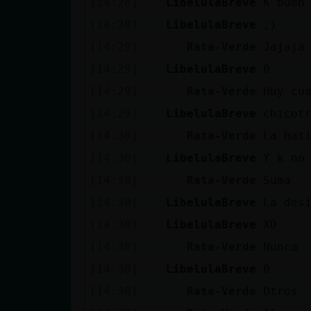
[14:28]
LibelulaBreve
K buen
Mis blogs
[14:28]
LibelulaBreve
;)
[14:29]
Rata-Verde
Jajaja
Mis foros
[14:29]
LibelulaBreve
0
[14:29]
Rata-Verde
Huy cu
[14:29]
LibelulaBreve
chicot
Registrar
[14:30]
Rata-Verde
La hat
un canal
[14:30]
LibelulaBreve
Y k no
[14:30]
Rata-Verde
Suma
[14:30]
LibelulaBreve
La des
Más
[14:30]
LibelulaBreve
XD
gestiones
[14:30]
Rata-Verde
Nunca
[14:30]
LibelulaBreve
0
[14:30]
Rata-Verde
Otros