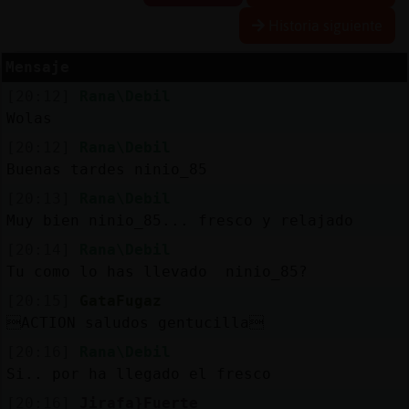
Historia siguiente
Mensaje
Reserva
[20:12]
Rana\Debil
alias
Wolas
[20:12]
Rana\Debil
Buenas tardes ninio_85
Actuali
[20:13]
Rana\Debil
contras
Muy bien ninio_85... fresco y relajado
[20:14]
Rana\Debil
Tu como lo has llevado ninio_85?
Actuali
[20:15]
GataFugaz
IP
ACTION saludos gentucilla
virtual
[20:16]
Rana\Debil
Si.. por ha llegado el fresco
[20:16]
Jirafa}Fuerte