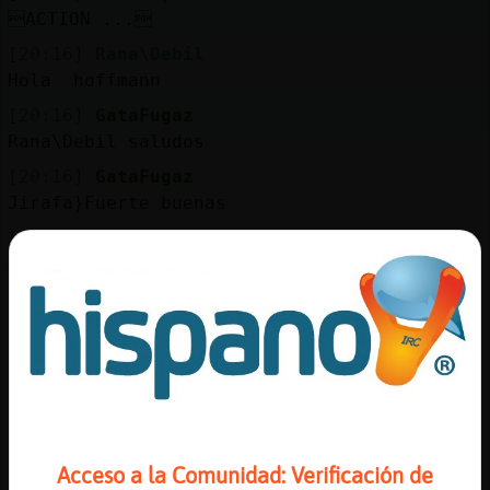
Mis
ACTION ...
blogs
[20:16]
Rana\Debil
Hola hoffmann
[20:16]
GataFugaz
Mis
Rana\Debil saludos
foros
[20:16]
GataFugaz
Jirafa}Fuerte buenas
[20:16]
Jirafa}Fuerte
Registr
GataFugaz hi
un
[20:17]
Jirafa}Fuerte
canal
que soez y desagradable
[20:17]
GataFugaz
Que tal la tarde?
Más
[20:17]
GataFugaz
gestion
Jirafa}Fuerte es lo que tiene el anonimato
Acceso a la Comunidad: Verificación de
del chat, que sueltan cosas que en otras