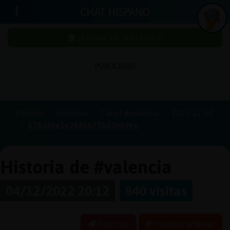
CHAT HISPANO
¡Chatea sin publicidad!
PUBLICIDAD
Iniciar
sesión
Portada
Historias
Canal #valencia
2022-12-04
638d48e1e264bb73b43e69ee
¡Chatea
sin
publici
Historia de #valencia
04/12/2022 20:12
840 visitas
Crear
una
Reportar
Historia anterior
cuenta