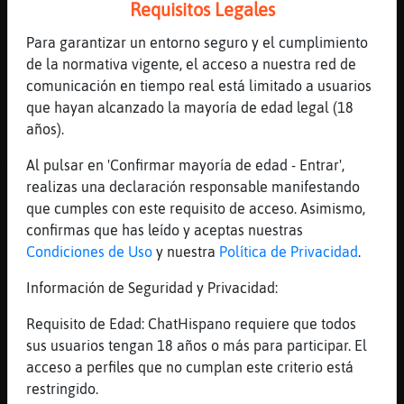
Requisitos Legales
situaciones no dirían
[20:17]
Jirafa}Fuerte
Para garantizar un entorno seguro y el cumplimiento
hoffman es el de los albumes?
de la normativa vigente, el acceso a nuestra red de
comunicación en tiempo real está limitado a usuarios
[20:18]
GataFugaz
que hayan alcanzado la mayoría de edad legal (18
No
años).
[20:18]
GataFugaz
Jirafa}Fuerte científico
Al pulsar en 'Confirmar mayoría de edad - Entrar',
realizas una declaración responsable manifestando
[20:18]
Jirafa}Fuerte
que cumples con este requisito de acceso. Asimismo,
que invento?
confirmas que has leído y aceptas nuestras
[20:18]
Jirafa}Fuerte
Condiciones de Uso
y nuestra
Política de Privacidad
.
jeje
Información de Seguridad y Privacidad:
[20:19]
GataFugaz
No inventó, sino descubrió
Requisito de Edad: ChatHispano requiere que todos
[20:19]
GataFugaz
sus usuarios tengan 18 años o más para participar. El
La dietilamida del ácido lisérgico
acceso a perfiles que no cumplan este criterio está
restringido.
[20:19]
Jirafa}Fuerte