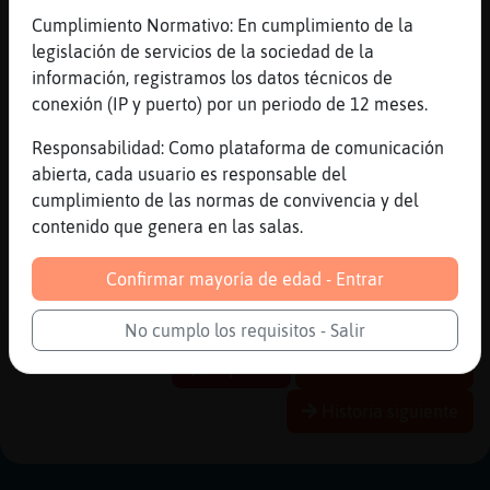
eso tiene nombre comun?
Cumplimiento Normativo: En cumplimiento de la
[20:19]
GataFugaz
legislación de servicios de la sociedad de la
Jirafa}Fuerte lsd
información, registramos los datos técnicos de
conexión (IP y puerto) por un periodo de 12 meses.
[20:19]
Jirafa}Fuerte
ahh vale
Responsabilidad: Como plataforma de comunicación
[20:20]
Jirafa}Fuerte
abierta, cada usuario es responsable del
qwerty85 para lo que tu quieres igual no
cumplimiento de las normas de convivencia y del
contenido que genera en las salas.
[20:20]
Rana\Debil
A mi Galadriel en el libro
Confirmar mayoría de edad - Entrar
[20:21]
Jirafa}Fuerte
solo por hablar
No cumplo los requisitos - Salir
Reportar
Historia anterior
Historia siguiente