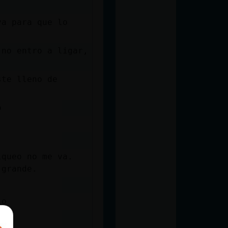
ya para que lo
 no entro a ligar,
ste lleno de
o
iqueo no me va.
 grande.
io