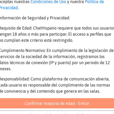
aceptas nuestras
Condiciones de Uso
y nuestra
Política de
Jirafa-Feliz el mio tampoco, me parece bien 
Privacidad
.
ves ... eso siempre lo defiendo
Información de Seguridad y Privacidad:
Topo_Rapaz mucho mejor
Por mi coco pasa un tren que hace tiempo que
Requisito de Edad: ChatHispano requiere que todos sus usuario
cabeza no va bien con el chaca chaca chaca c
tengan 18 años o más para participar. El acceso a perfiles que
chiquicha
no cumplan este criterio está restringido.
Hostias da miedo hasta saludar XD
Cumplimiento Normativo: En cumplimiento de la legislación de
Madremia vale ya
servicios de la sociedad de la información, registramos los
datos técnicos de conexión (IP y puerto) por un periodo de 12
EstrellaDeMar_Elocuente bonsoir
meses.
Parece que estamos en los tiempos de franco
Responsabilidad: Como plataforma de comunicación abierta,
Xica37_ bon soirre ! SA va ?
cada usuario es responsable del cumplimiento de las normas
ça va
de convivencia y del contenido que genera en las salas.
arriba el dildo, digo apaña
Confirmar mayoría de edad - Entrar
En el que no se pueda hablar de sexo con una
Vaya tela