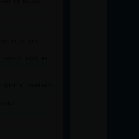
ecen lo estan..
 hecho lo del
o normal aquí es
e queria regalarme
rente