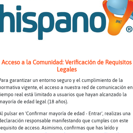
Jirafa-Feliz tú de qué lo tienes?
xd
no se pero si me apetece decir algo quiero d
Jirafa-Feliz yo mis problemas son para mi, s
aqui soltais lo que os da la gana.. por que 
jajajja
Topo_Rapaz pues yo te he visto quejarte de q
Acceso a la Comunidad: Verificación de Requisitos
cosas por hecho... cosas muy obvias
Legales
decir eres libre totalmente ... y de lloriqu
Para garantizar un entorno seguro y el cumplimiento de la
acabado vuelve a la rueda y que no pare, tu 
normativa vigente, el acceso a nuestra red de comunicación en
ahi
tiempo real está limitado a usuarios que hayan alcanzado la
esto esta lleno de enfermos
mayoría de edad legal (18 años).
no es mi problema
Al pulsar en 'Confirmar mayoría de edad - Entrar', realizas una
digo lo que vevo
declaración responsable manifestando que cumples con este
requisito de acceso. Asimismo, confirmas que has leído y
veo