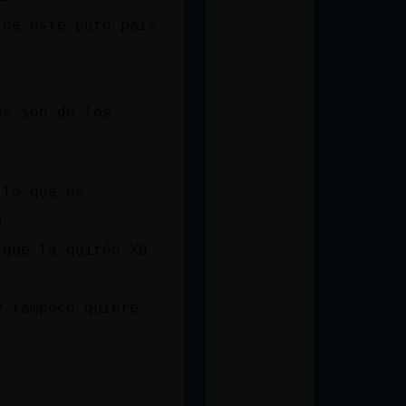
 de este puto pais
ue son de los
 lo que es
a
 que la quitén XD
y tampoco quiere