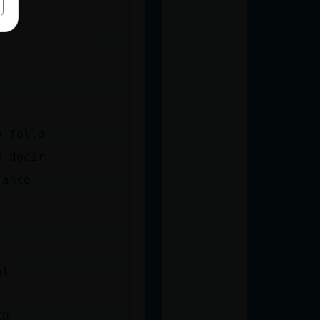
egal
o falla
e decir
ranco
al
XD