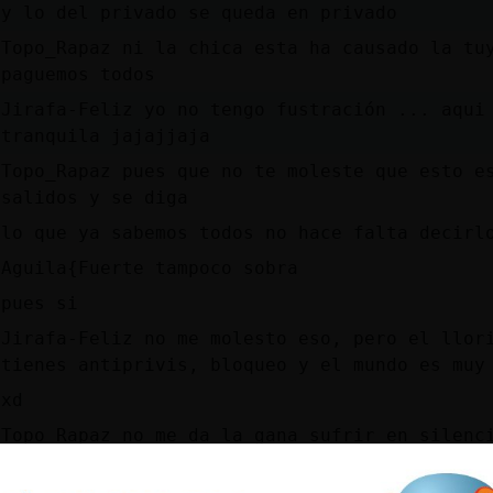
y lo del privado se queda en privado
Topo_Rapaz ni la chica esta ha causado la tu
paguemos todos
Jirafa-Feliz yo no tengo fustración ... aqui
tranquila jajajjaja
Topo_Rapaz pues que no te moleste que esto e
salidos y se diga
lo que ya sabemos todos no hace falta decirl
Aguila{Fuerte tampoco sobra
pues si
Jirafa-Feliz no me molesto eso, pero el llor
tienes antiprivis, bloqueo y el mundo es muy
xd
Topo_Rapaz no me da la gana sufrir en silenc
teneis compejo de hemorroides?