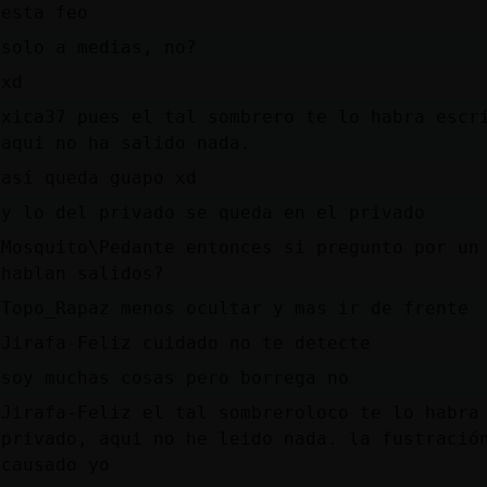
esta feo
solo a medias, no?
xd
xica37 pues el tal sombrero te lo habra escr
aqui no ha salido nada.
así queda guapo xd
y lo del privado se queda en el privado
Mosquito\Pedante entonces si pregunto por un
hablan salidos?
Topo_Rapaz menos ocultar y mas ir de frente
Jirafa-Feliz cuidado no te detecte
soy muchas cosas pero borrega no
Jirafa-Feliz el tal sombreroloco te lo habra
privado, aqui no he leido nada. la fustració
causado yo