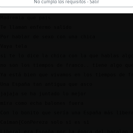
No cumplo los requisitos - Salir
Caiman{ConPereza pues divorciate que ya es l
Madremia que pais
Te llaman enfermo salido
Por hablar de sexo con una chica
Vaya tela
si te lo dice la chica con la que hablas alg
no son los tiempos de franco.. tiene algo qu
Ya está bien que vivamos en los tiempos de f
Una España tan antigua que asco
jajaja se ha juntado lo mejor
mira como echa balones fuera
Con lo bonito que sería una España más liber
Caiman{ConPereza solo si es si
Liberal era España por la época del bacalao 