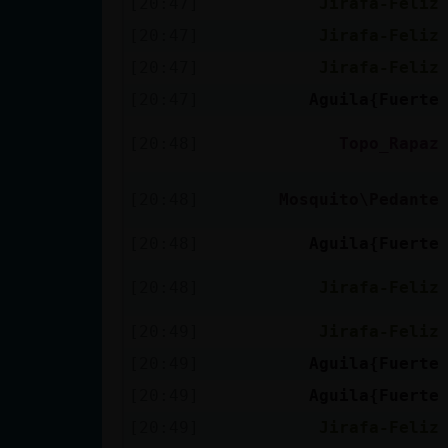
[20:47]
Jirafa-Feliz
cuenta
[20:47]
Jirafa-Feliz
[20:47]
Jirafa-Feliz
[20:47]
Aguila{Fuerte
Reservar
alias
[20:48]
Topo_Rapaz
[20:48]
Mosquito\Pedante
Actualizar
[20:48]
Aguila{Fuerte
contraseña
[20:48]
Jirafa-Feliz
[20:49]
Jirafa-Feliz
Actualizar
[20:49]
Aguila{Fuerte
IP virtual
[20:49]
Aguila{Fuerte
[20:49]
Jirafa-Feliz