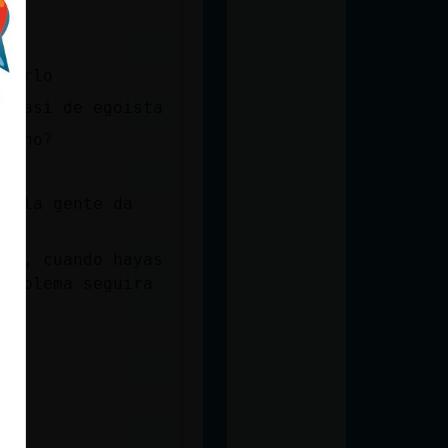
ecirlo
oy asi de egoista
yo no?
ue la gente da
ear, cuando hayas
problema seguira