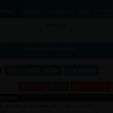
Bus
Normas
Gestiones
Contacto
Ayuda
PUBLICIDAD
022-12-03
638bf7ee16894212de441216
ia
03/12/2022 20:46
706 visitas
Reportar
Volver
Historia anterior
Mensaje
A alguna le apetece salir esta noche?