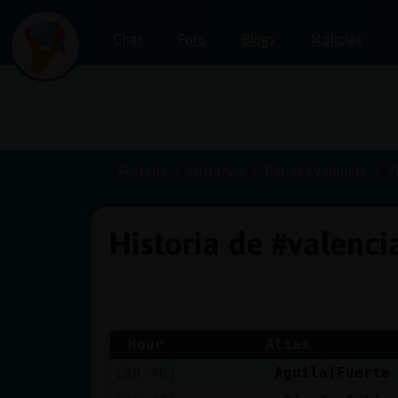
Chat
Foro
Blogs
Noticias
Iniciar
sesión
Portada
Historias
Canal #valencia
2
Historia de #valenc
¡Chatea
sin
publicidad!
Hour
Alias
[20:46]
Aguila{Fuerte
Crear
una