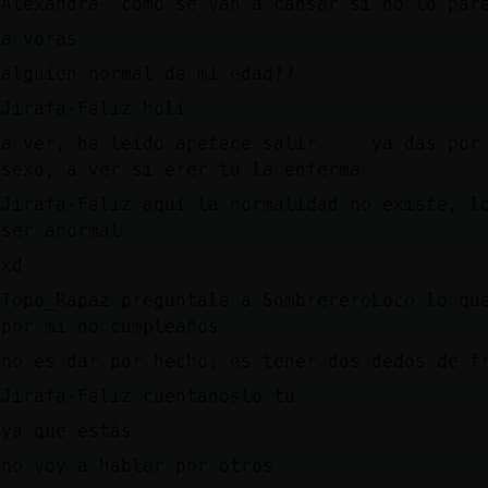
Alexandra- como se van a cansar si no lo par
a voras
alguien normal de mi edad??
Jirafa-Feliz holi
a ver, he leido apetece salir ... ya das por
sexo, a ver si erer tu la enferma
Jirafa-Feliz aquí la normalidad no existe, l
ser anormal.
xd
Topo_Rapaz preguntale a SombrereroLoco lo qu
por mi no cumpleaños
no es dar por hecho, es tener dos dedos de f
Jirafa-Feliz cuentanoslo tu
ya que estás
no voy a hablar por otros