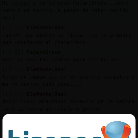
Mi colega y yo tampoco PajaroBreve...pero
cambio de barrio, a pesar de haber nacido
allá
[17:09]
Elefante\Real
cuando les dieron la finca, fue lo primero
que vendieron al chatarrero
[17:09]
PajaroBreve
alli porque los usaban para los burros...
[17:10]
Elefante\Real
tengo un amigo que es de asuntos sociales y
me ha contao cada cosa....
[17:10]
Elefante\Real
desde tener plantados geraneos en la bañera
como si fuera un macetero grande
[17:11]
PajaroBreve
Caracol{Torpe mi ex y mi chiquilla viven al
ladito , a mi se me apartan al paso por el