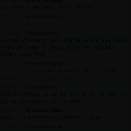
[17:08]
Elefante\Real
Mis
ya estais hablando de mi barrio
blogs
[17:08]
Elefante\Real
es la ostia
[17:08]
PajaroBreve
Mis
Caracol{Torpe yo por suerte entre que llevo
foros
ropa de matao y tengo pinta de zumbado
jamas tuve lios
[17:08]
Elefante\Real
Registr
es el unico que he visto un burro en el
un
balcon de un tercer piso
canal
[17:09]
PajaroBreve
Elefante\Real yo en el barrio de la luz los
vi en ascensores si te vale...
[17:09]
Elefante\Real
Más
aqui los ascensores duraron 3 dias
gestion
[17:09]
Caracol{Torpe