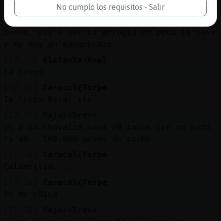
volver por el Carmen
No cumplo los requisitos - Salir
[17:15]
Elefante\Real
bueno, voy a ver si arreglo un poco la casa
y me doy un manguerazo
[17:15]
Elefante\Real
ta luego
[17:15]
Caracol{Torpe
Ta luego Oscar_vlc
[17:15]
PajaroBreve
yo a un chavalin unos 20 tacos con un audi
rs q8...160.000 pavos de coche...
[17:16]
Caracol{Torpe
Calderilla....
[17:16]
Caracol{Torpe
Yo no chica
[17:16]
PajaroBreve