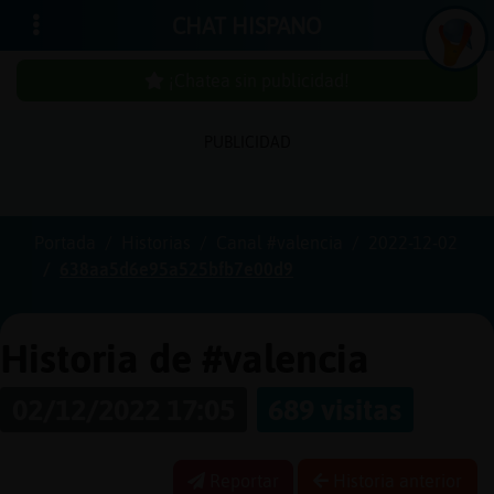
CHAT HISPANO
¡Chatea sin publicidad!
PUBLICIDAD
Iniciar
sesión
Portada
Historias
Canal #valencia
2022-12-02
638aa5d6e95a525bfb7e00d9
¡Chatea
sin
publici
Historia de #valencia
02/12/2022 17:05
689 visitas
Crear
una
Reportar
Historia anterior
cuenta