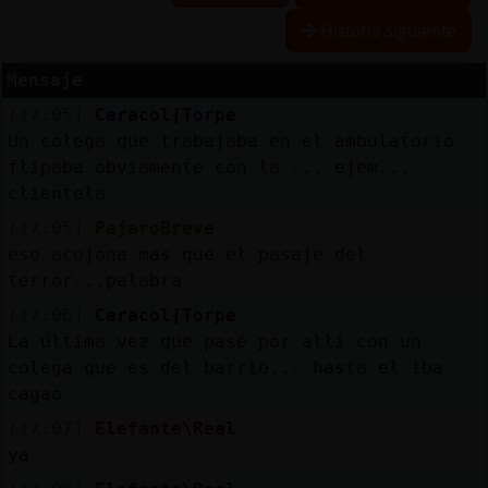
Historia siguiente
Mensaje
Reserva
[17:05]
Caracol{Torpe
alias
Un colega que trabajaba en el ambulatorio
flipaba obviamente con la ... ejem...
clientela
Actuali
[17:05]
PajaroBreve
contras
eso acojona mas que el pasaje del
terror...palabra
[17:06]
Caracol{Torpe
La última vez que pasé por alli con un
Actuali
colega que es del barrio... hasta el iba
IP
cagao
virtual
[17:07]
Elefante\Real
ya