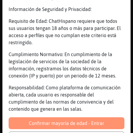
seeeh, tienen clase
Información de Seguridad y Privacidad:
[17:13]
PajaroBreve
Requisito de Edad: ChatHispano requiere que todos
y el mercedes en la puerta...
sus usuarios tengan 18 años o más para participar. El
[17:13]
Caracol{Torpe
acceso a perfiles que no cumplan este criterio está
Eso mismo iba a decir PajaroBreve
restringido.
jajajajaja
Cumplimiento Normativo: En cumplimiento de la
[17:13]
PajaroBreve
legislación de servicios de la sociedad de la
Caracol{Torpe jajaj
información, registramos los datos técnicos de
[17:13]
Caracol{Torpe
conexión (IP y puerto) por un periodo de 12 meses.
Lo de los chapados en oro
Responsabilidad: Como plataforma de comunicación
[17:13]
Elefante\Real
abierta, cada usuario es responsable del
el mes pasado vi un bentlei de esos
cumplimiento de las normas de convivencia y del
[17:13]
Elefante\Real
contenido que genera en las salas.
no tendria mas de 4 años
[17:15]
Caracol{Torpe
Confirmar mayoría de edad - Entrar
Bufff qué pereza ... no tengo el cuerpo pá