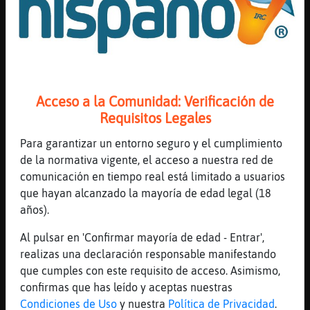
momento, sera el desodorante...
[17:11]
Caracol{Torpe
Supongo Oscar_vlc que un amigo médico que
estuvo alli en asistemcia primaria ...
[17:11]
Elefante\Real
Acceso a la Comunidad: Verificación de
hasta chavolas con teles de 60 pulgadas,
Requisitos Legales
alicatadas hasta el techo y 2 rombas de
patrulla
Para garantizar un entorno seguro y el cumplimiento
[17:11]
PajaroBreve
de la normativa vigente, el acceso a nuestra red de
eso si tampoco te metas donde no debas ni
comunicación en tiempo real está limitado a usuarios
te faltes con segun quien o cero coma
que hayan alcanzado la mayoría de edad legal (18
años).
[17:12]
PajaroBreve
Elefante\Real yo se de una chabola con
Al pulsar en 'Confirmar mayoría de edad - Entrar',
grifos chapados en oro...
realizas una declaración responsable manifestando
[17:12]
Caracol{Torpe
que cumples con este requisito de acceso. Asimismo,
Xacto PajaroBreve
confirmas que has leído y aceptas nuestras
Condiciones de Uso
y nuestra
Política de Privacidad
.
[17:12]
Elefante\Real