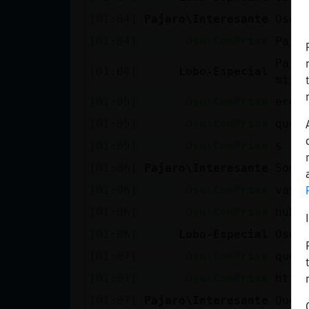
Mis blogs
[01:04]
Pajaro\Interesante
Oso\
[01:04]
Oso\ConPrisa
Paja
Paja
Mis foros
[01:04]
Lobo-Especial
misa
[01:05]
Oso\ConPrisa
eres
[01:05]
Oso\ConPrisa
que 
Registrar
[01:05]
Oso\ConPrisa
s
un canal
[01:06]
Pajaro\Interesante
Son 
[01:06]
Oso\ConPrisa
vaya
Más
[01:06]
Oso\ConPrisa
hubi
gestiones
[01:06]
Lobo-Especial
Oso\
[01:07]
Oso\ConPrisa
que 
[01:07]
Oso\ConPrisa
http
[01:07]
Pajaro\Interesante
Que 