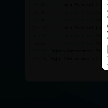
[01:08]
Lobo-Especial
Oso\
[01:08]
Oso\ConPrisa
no p
[01:09]
Oso\ConPrisa
vaaa
[01:10]
Lobo-Especial
No q
[01:10]
Oso\ConPrisa
Paja
[01:10]
Oso\ConPrisa
no s
[01:10]
Pajaro\Interesante
Tran
[01:11]
Pajaro\Interesante
Para