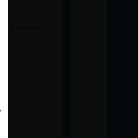
oca fe
fe? Q va poco a
s