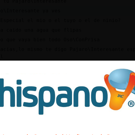
o tú Pajaro\Interesante
ro\Interesante ya ves
-Especial el mio o el tuyo o el de ninio?
ha caido una agua que flipas
ro que vaya bien todo Oso\ConPrisa
racias,lo mismo te digo Pajaro\Interesante es
al
al Oso\ConPrisa pero liado
ansa vei gandiaplaya
ConPrisa el d la humanidad?
 la pesadilla de toda chica Lobo-Especial
-Especial nos conocemos?
_40 yo en una horita
stoy acabando de ver la isla de las tentasion
ConPrisa de aquella noche