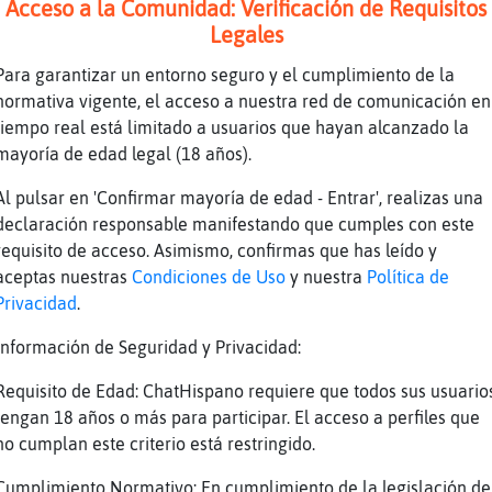
Acceso a la Comunidad: Verificación de Requisitos
ConPrisa el Lobo-Especial es un listillo de p
Legales
ro\Interesante es el moreno de la otra vez?
Para garantizar un entorno seguro y el cumplimiento de la
ro\Interesante como es eso d listillo d poca 
normativa vigente, el acceso a nuestra red de comunicación en
?
tiempo real está limitado a usuarios que hayan alcanzado la
mayoría de edad legal (18 años).
 el moreno28?
recuerdo
Al pulsar en 'Confirmar mayoría de edad - Entrar', realizas una
declaración responsable manifestando que cumples con este
requisito de acceso. Asimismo, confirmas que has leído y
dos personas diferentes Oso\ConPrisa
aceptas nuestras
Condiciones de Uso
y nuestra
Política de
Privacidad
.
ese molado
Información de Seguridad y Privacidad:
ConPrisa es q fue una noche inolvidable
Requisito de Edad: ChatHispano requiere que todos sus usuario
paso en esa noche inolvidable?
tengan 18 años o más para participar. El acceso a perfiles que
s://www.youtube.com/watch?v=CwZJIZbwQdM
no cumplan este criterio está restringido.
inventas Lobo-Especial
Cumplimiento Normativo: En cumplimiento de la legislación de