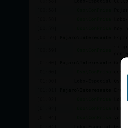
[00:58]
Lobo-Especial
Call
cuenta
[00:58]
Oso\ConPrisa
Paja
[00:58]
Oso\ConPrisa
Lobo
[00:59]
Oso\ConPrisa
hoy 
Reservar
[00:59]
Pajaro\Interesante
Espe
alias
si g
[00:59]
Oso\ConPrisa
geni
[01:00]
Pajaro\Interesante
Geni
Actualizar
contraseña
[01:00]
Oso\ConPrisa
desc
[01:00]
Lobo-Especial
Oso\
[01:01]
Pajaro\Interesante
Eres
Actualizar
[01:02]
Oso\ConPrisa
Lobo
IP virtual
[01:02]
Oso\ConPrisa
Luna
[01:04]
Oso\ConPrisa
yo e
[01:04]
Lobo-Especial
Oso\