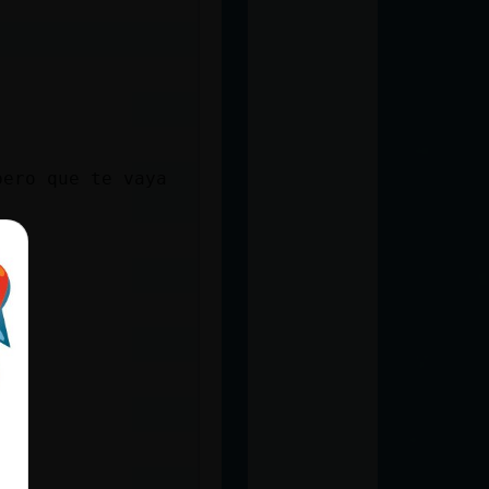
pero que te vaya
es