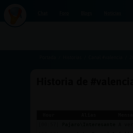
Chat
Foro
Blogs
Noticias
Iniciar
sesión
Portada
Historias
Canal #valencia
2
Historia de #valenc
¡Chatea
sin
publicidad!
Hour
Alias
Mensa
[00:57]
Pajaro\Interesante
A ve
Crear
una