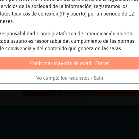
ConPrisa eso es musica para ti?
servicios de la sociedad de la información, registramos los
datos técnicos de conexión (IP y puerto) por un periodo de 12
ara acompañar tu explicacion de esa noche ino
meses.
 cuentanos Lobo-Especial
Responsabilidad: Como plataforma de comunicación abierta,
 Pajaro\Interesante se pone celoso
cada usuario es responsable del cumplimiento de las normas
ro\Interesante es un adulto sano
de convivencia y del contenido que genera en las salas.
abe que es ser celoso
Confirmar mayoría de edad - Entrar
quilo que no me pongo celoso Lobo-Especial
 que digo yo
No cumplo los requisitos - Salir
Reportar
Volver
Historia anterior