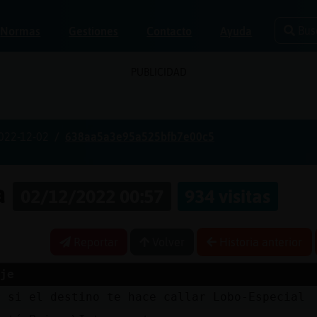
Bus
Normas
Gestiones
Contacto
Ayuda
PUBLICIDAD
022-12-02
638aa5a3e95a525bfb7e00c5
ia
02/12/2022 00:57
934 visitas
Reportar
Volver
Historia anterior
je
r si el destino te hace callar Lobo-Especial