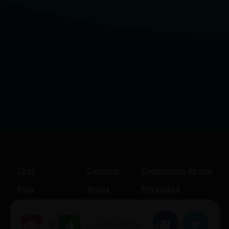
Chat
Contacto
Condiciones de uso
Foro
Ayuda
Privacidad
Blogs
Política de cookies
|
Compartir en:
Facebook
Twitter
8
Noticias
Soporte