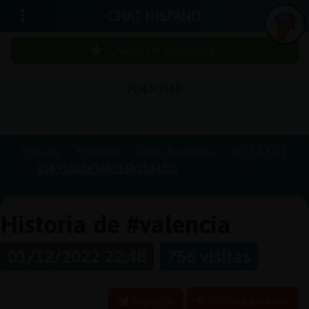
CHAT HISPANO
¡Chatea sin publicidad!
PUBLICIDAD
Iniciar
sesión
Portada
Historias
Canal #valencia
2022-12-01
638953bbe3e4916b3514fff5
¡Chatea
sin
publici
Historia de #valencia
01/12/2022 22:48
756 visitas
Crear
una
Reportar
Historia anterior
cuenta