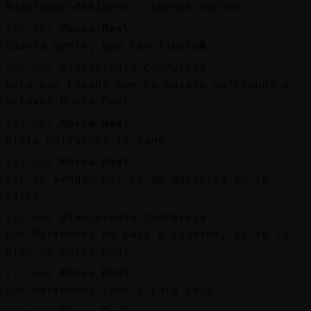
Mis
MaduroDuro46Ribera: buenas noches
blogs
[22:58]
Mosca_Real
cuanta gente, que hay fiesta�
[22:59]
Rinoceronte_ConPereza
Será por España que ha pasado sufriendo a
Mis
octavos Mosca_Real
foros
[23:00]
Mosca_Real
ojala marruecos le gane
[23:00]
Mosca_Real
Registr
asi se vengan por lo de marlasca en la
un
valla
canal
[23:00]
Rinoceronte_ConPereza
Con Marruecos no pasa a cuartos, ya te lo
digo yo Mosca_Real
Más
[23:00]
Mosca_Real
gestion
con marruecos caen y para casa