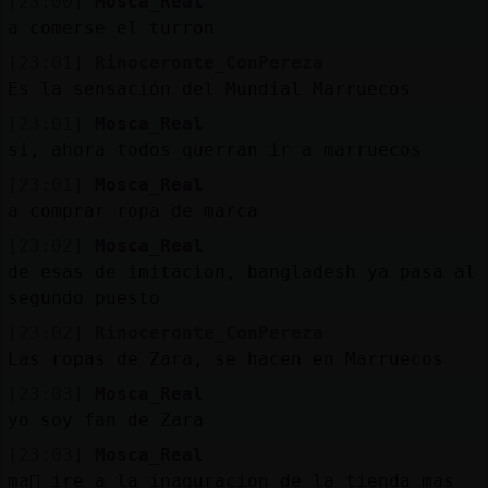
[23:00]
Mosca_Real
a comerse el turron
[23:01]
Rinoceronte_ConPereza
Es la sensación del Mundial Marruecos
[23:01]
Mosca_Real
si, ahora todos querran ir a marruecos
[23:01]
Mosca_Real
a comprar ropa de marca
[23:02]
Mosca_Real
de esas de imitacion, bangladesh ya pasa al
segundo puesto
[23:02]
Rinoceronte_ConPereza
Las ropas de Zara, se hacen en Marruecos
[23:03]
Mosca_Real
yo soy fan de Zara
[23:03]
Mosca_Real
ma񡮡 ire a la inaguracion de la tienda mas