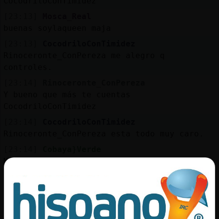
CocodriloConTimidez
[23:13]
Mosca_Real
buenas soylaqueen maja
[23:13]
CocodriloConTimidez
Rinoceronte_ConPereza me alegro q
controles.
[23:14]
Rinoceronte_ConPereza
Y bueno que más te cuentas
CocodriloConTimidez
[23:14]
CocodriloConTimidez
Rinoceronte_ConPereza esta todo muy caro.
[23:14]
Cobaya}Verde
Mosca_Real: como llevamos el fresquete?
[23:15]
Mosca_Real
[Cobaya}Verde] me has guardado pastelitos�
[23:15]
Mosca_Real
buah yo mal, odio el invierno