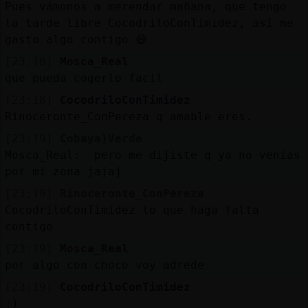
Pues vámonos a merendar mañana, que tengo
la tarde libre CocodriloConTimidez, así me
gasto algo contigo 😅
[23:18]
Mosca_Real
que pueda cogerlo facil
[23:18]
CocodriloConTimidez
Rinoceronte_ConPereza q amable eres.
[23:19]
Cobaya}Verde
Mosca_Real: pero me dijiste q ya no venias
por mi zona jajaj
[23:19]
Rinoceronte_ConPereza
CocodriloConTimidez lo que haga falta
contigo
[23:19]
Mosca_Real
por algo con choco voy adrede
[23:19]
CocodriloConTimidez
:)