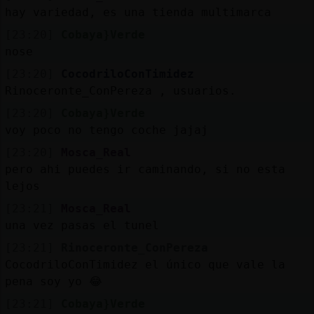
hay variedad, es una tienda multimarca
[23:20]
Cobaya}Verde
nose
[23:20]
CocodriloConTimidez
Rinoceronte_ConPereza , usuarios.
[23:20]
Cobaya}Verde
voy poco no tengo coche jajaj
[23:20]
Mosca_Real
pero ahi puedes ir caminando, si no esta
lejos
[23:21]
Mosca_Real
una vez pasas el tunel
[23:21]
Rinoceronte_ConPereza
CocodriloConTimidez el único que vale la
pena soy yo 😂
[23:21]
Cobaya}Verde