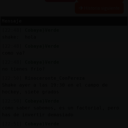
Historia siguiente
Mensaje
Reserva
[22:48]
Cobaya}Verde
alias
shake: hola
[22:48]
Cobaya}Verde
como va?
Actuali
[22:48]
Cobaya}Verde
contras
no tienes frio?
[22:50]
Rinoceronte_ConPereza
Shake ayer a las 19:30 en el campo de
Actuali
hockey, siete grados
IP
[22:50]
Cobaya}Verde
virtual
como saber sabemos, es un factorial, pero
has de invertir demasiado
[22:51]
Cobaya}Verde