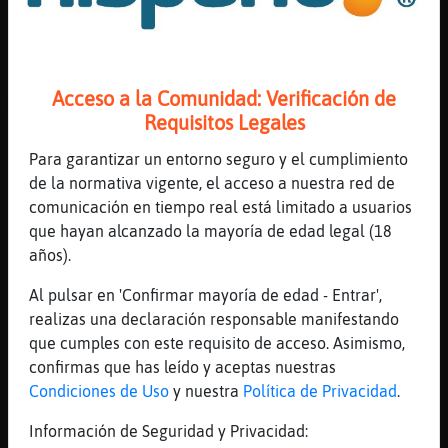
[23:15]
Mosca_Real
quiero verano yaaaaa
[23:15]
Cobaya}Verde
Acceso a la Comunidad: Verificación de
Mosca_Real: nooo me los he comido jajja,
Requisitos Legales
[23:15]
Mosca_Real
Para garantizar un entorno seguro y el cumplimiento
bueno ma񡮡 me voy de compras a la tienda
de la normativa vigente, el acceso a nuestra red de
nueva de zara, ahi estoy calentito
comunicación en tiempo real está limitado a usuarios
[23:15]
Mosca_Real
que hayan alcanzado la mayoría de edad legal (18
[Cobaya}Verde] que fuerte chee
años).
[23:15]
CocodriloConTimidez
Al pulsar en 'Confirmar mayoría de edad - Entrar',
si veo llegar al verano.. le pego un tiro.
realizas una declaración responsable manifestando
[23:15]
Rinoceronte_ConPereza
que cumples con este requisito de acceso. Asimismo,
Demasiado caro @CocodriloConTimidez y los
confirmas que has leído y aceptas nuestras
sueldos como siempre cayendo en picado
Condiciones de Uso
y nuestra
Política de Privacidad
.
[23:15]
Mosca_Real
Información de Seguridad y Privacidad:
el verano vendra pronto para no irse jamas