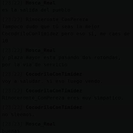
[23:22]
Mosca_Real
es la salida del pueblo
[23:22]
Rinoceronte_ConPereza
Tampoco dudo que tú seas la mejor
CocodriloConTimidez pero eso sí, me caes de
10
[23:22]
Mosca_Real
y plaza mayor esta pasando dos rotondas,
por la via de servicio
[23:22]
CocodriloConTimidez
voy a saludar. si eso luego vendo.
[23:22]
CocodriloConTimidez
Rinoceronte_ConPereza eres muy simpatico.
[23:22]
CocodriloConTimidez
no sleemos.
[23:23]
Mosca_Real
buenas