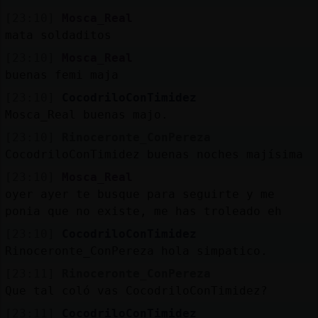
[23:10]
Mosca_Real
mata soldaditos
[23:10]
Mosca_Real
buenas femi maja
[23:10]
CocodriloConTimidez
Mosca_Real buenas majo.
[23:10]
Rinoceronte_ConPereza
CocodriloConTimidez buenas noches majísima
[23:10]
Mosca_Real
oyer ayer te busque para seguirte y me
ponia que no existe, me has troleado eh
[23:10]
CocodriloConTimidez
Rinoceronte_ConPereza hola simpatico.
[23:11]
Rinoceronte_ConPereza
Que tal coló vas CocodriloConTimidez?
[23:11]
CocodriloConTimidez