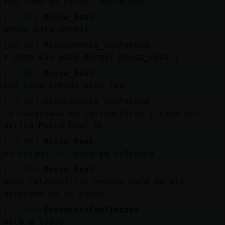
Vas como un pincel Mosca_Real
[23:07]
Mosca_Real
menos para dormir
[23:08]
Rinoceronte_ConPereza
Y como vas para dormir Mosca_Real ?
[23:08]
Mosca_Real
con ropa comoda pero fea
[23:09]
Rinoceronte_ConPereza
Te imaginaba en calzoncillos y nada por
arriba Mosca_Real 😅
[23:09]
Mosca_Real
en verano si, pero ya refresca
[23:10]
Mosca_Real
pero calzoncillos anchos para dormir,
apretado no es bueno
[23:10]
CocodriloConTimidez
hola a todos.