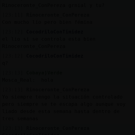
Rinoceronte_ConPereza grnial y tu?
[23:11]
Rinoceronte_ConPereza
Con mucho lío pero bien fémina
[23:12]
CocodriloConTimidez
el lio si se controla esta bien
Rinoceronte_ConPereza
[23:12]
CocodriloConTimidez
q?
[23:13]
Cobaya}Verde
Mosca_Real: hola
[23:13]
Rinoceronte_ConPereza
Yo siempre tengo la situación controlado
pero siempre se te escapa algo aunque voy
liado desde esta semana hasta dentro de
tres semanas
[23:13]
Rinoceronte_ConPereza