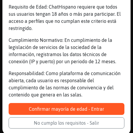
[23:16]
Cobaya}Verde
Requisito de Edad: ChatHispano requiere que todos
Mosca_Real: en el trabajo se está genial,
sus usuarios tengan 18 años o más para participar. El
pues tengo unas ganas q cuezan las primeras
acceso a perfiles que no cumplan este criterio está
pastas para probarlas jeje
restringido.
[23:16]
Mosca_Real
Cumplimiento Normativo: En cumplimiento de la
pastas de que�
legislación de servicios de la sociedad de la
[23:16]
CocodriloConTimidez
información, registramos los datos técnicos de
Rinoceronte_ConPereza si, pero para q esta
conexión (IP y puerto) por un periodo de 12 meses.
el dinero??
Responsabilidad: Como plataforma de comunicación
[23:16]
Rinoceronte_ConPereza
abierta, cada usuario es responsable del
Para gastarlo CocodriloConTimidez
cumplimiento de las normas de convivencia y del
[23:16]
CocodriloConTimidez
contenido que genera en las salas.
sacto Rinoceronte_ConPereza, asi pienso yo.
Confirmar mayoría de edad - Entrar
[23:17]
CocodriloConTimidez
y oreja?
No cumplo los requisitos - Salir
[23:17]
Cobaya}Verde