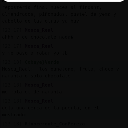
Mosca_Real: pues mañaana empiezan con la
reposteria fina, nueces al findant,
almendrados, piñonadas, pastel de yema y
cabello de las otras ya hay
[23:17]
Mosca_Real
ahhh y de chocolate nada�
[23:17]
Mosca_Real
y me paso a robar yo tb
[23:18]
Cobaya}Verde
Mosca_Real: los panetone, fruta, choco y
naranja o solo chocolate
[23:18]
Mosca_Real
me mola el de naranja
[23:18]
Mosca_Real
deja uno cerca de la puerta, en el
mostrador
[23:18]
Rinoceronte_ConPereza