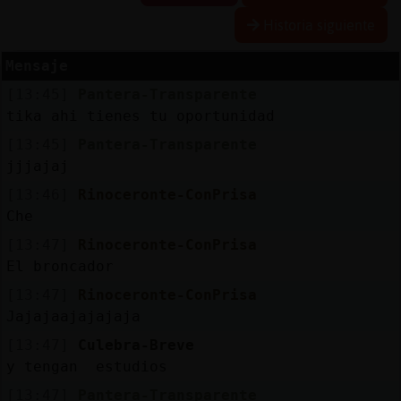
Historia siguiente
Mensaje
Reserva
[13:45]
Pantera-Transparente
alias
tika ahi tienes tu oportunidad
[13:45]
Pantera-Transparente
jjjajaj
Actuali
[13:46]
Rinoceronte-ConPrisa
contras
Che
[13:47]
Rinoceronte-ConPrisa
El broncador
Actuali
[13:47]
Rinoceronte-ConPrisa
IP
Jajajaajajajaja
virtual
[13:47]
Culebra-Breve
y tengan estudios
[13:47]
Pantera-Transparente