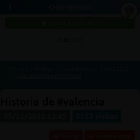
CHAT HISPANO
¡Chatea sin publicidad!
PUBLICIDAD
Iniciar
sesión
Portada
Historias
Canal #valencia
2022-11-25
63816bf80954ac673f195a49
¡Chatea
sin
publici
Historia de #valencia
25/11/2022 13:45
1153 visitas
Crear
una
Reportar
Historia anterior
cuenta