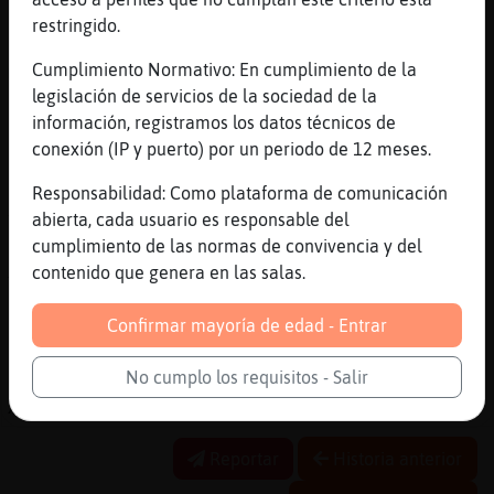
es hora de reir
restringido.
[13:49]
Culebra-Breve
Cumplimiento Normativo: En cumplimiento de la
mola
legislación de servicios de la sociedad de la
[13:49]
Culebra-Breve
información, registramos los datos técnicos de
ajajajajajaj ajajajajajajaaj aj aj aj
conexión (IP y puerto) por un periodo de 12 meses.
ajajaj
Responsabilidad: Como plataforma de comunicación
[13:49]
Rinoceronte-ConPrisa
abierta, cada usuario es responsable del
YO nunca dejo de
cumplimiento de las normas de convivencia y del
[13:49]
Rinoceronte-ConPrisa
contenido que genera en las salas.
Tu no se
[13:50]
Rinoceronte-ConPrisa
Confirmar mayoría de edad - Entrar
Si necesitas un tiempo explícito
No cumplo los requisitos - Salir
[13:50]
Rinoceronte-ConPrisa
XD
Reportar
Historia anterior