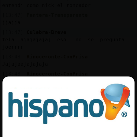
Mis
entendi como nick el roncador
blogs
[13:47]
Pantera-Transparente
jjajja
[13:47]
Culebra-Breve
Mis
tela ajajajajaj eso no se pregunta
foros
joerrrr
[13:48]
Rinoceronte-ConPrisa
Jajajaajajajaja
Registr
[13:48]
Rinoceronte-ConPrisa
un
La.info es pode
canal
[13:48]
Rinoceronte-ConPrisa
Poder
[13:48]
Culebra-Breve
lo importante es que sea un chica
Más
con tenperamento y buena jente
gestion
[13:48]
Rinoceronte-ConPrisa