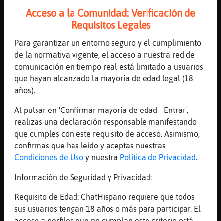
Aspai
Acceso a la Comunidad: Verificación de
[13:48]
Culebra-Breve
Requisitos Legales
digo
Para garantizar un entorno seguro y el cumplimiento
[13:49]
Rinoceronte-ConPrisa
de la normativa vigente, el acceso a nuestra red de
Tikaaaa respiraAaaa
comunicación en tiempo real está limitado a usuarios
[13:49]
Rinoceronte-ConPrisa
que hayan alcanzado la mayoría de edad legal (18
XD
años).
[13:49]
Pantera-Transparente
Al pulsar en 'Confirmar mayoría de edad - Entrar',
no esta en mi privado ente
realizas una declaración responsable manifestando
[13:49]
Pantera-Transparente
que cumples con este requisito de acceso. Asimismo,
a saberrrr
confirmas que has leído y aceptas nuestras
Condiciones de Uso
y nuestra
Política de Privacidad
.
[13:49]
Pantera-Transparente
jajajja
Información de Seguridad y Privacidad:
[13:49]
Rinoceronte-ConPrisa
Requisito de Edad: ChatHispano requiere que todos
Jajajaajajajaja
sus usuarios tengan 18 años o más para participar. El
[13:49]
Culebra-Breve
acceso a perfiles que no cumplan este criterio está