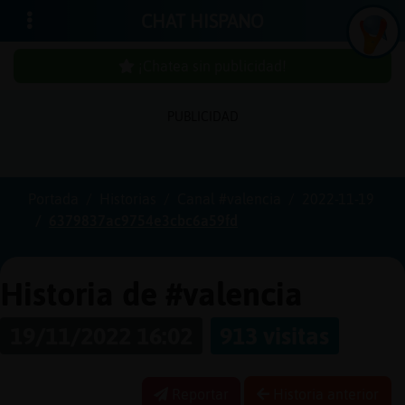
CHAT HISPANO
¡Chatea sin publicidad!
PUBLICIDAD
Iniciar
sesión
Portada
Historias
Canal #valencia
2022-11-19
6379837ac9754e3cbc6a59fd
¡Chatea
sin
publici
Historia de #valencia
19/11/2022 16:02
913 visitas
Crear
una
Reportar
Historia anterior
cuenta