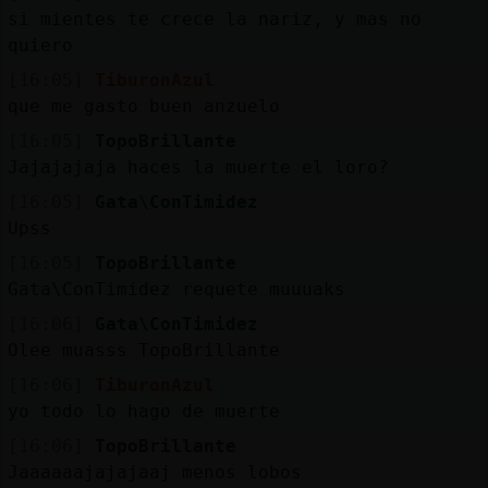
si mientes te crece la nariz, y mas no
quiero
[16:05]
TiburonAzul
que me gasto buen anzuelo
[16:05]
TopoBrillante
Jajajajaja haces la muerte el loro?
[16:05]
Gata\ConTimidez
Upss
[16:05]
TopoBrillante
Gata\ConTimidez requete muuuaks
[16:06]
Gata\ConTimidez
Olee muasss TopoBrillante
[16:06]
TiburonAzul
yo todo lo hago de muerte
[16:06]
TopoBrillante
Jaaaaaajajajaaj menos lobos