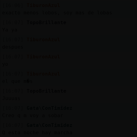
[16:06]
TiburonAzul
exacto menos lobos, soy mas de lobas
[16:07]
TopoBrillante
Ya ya
[16:07]
TiburonAzul
despues
[16:07]
TiburonAzul
yo
[16:07]
TiburonAzul
el que m�s
[16:07]
TopoBrillante
Juuuas
[16:07]
Gata\ConTimidez
Creo q m voy a sobar
[16:07]
Gata\ConTimidez
Q esta noche hay marcha