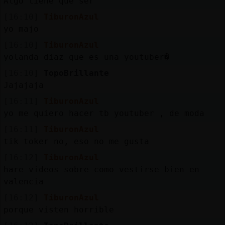
Algo tiene que ser
[16:10]
TiburonAzul
yo majo
[16:10]
TiburonAzul
yolanda diaz que es una youtuber�
[16:10]
TopoBrillante
Jajajaja
[16:11]
TiburonAzul
yo me quiero hacer tb youtuber , de moda
[16:11]
TiburonAzul
tik toker no, eso no me gusta
[16:12]
TiburonAzul
hare videos sobre como vestirse bien en
valencia
[16:12]
TiburonAzul
porque visten horrible