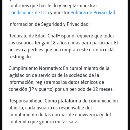
Que barbaridad
confirmas que has leído y aceptas nuestras
[16:18]
Oso\Elocuente
Condiciones de Uso
y nuestra
Política de Privacidad
.
Reholas
Información de Seguridad y Privacidad:
[16:18]
TopoBrillante
Oso\Elocuente ya has despertao?
Requisito de Edad: ChatHispano requiere que todos
[16:18]
Oso\Elocuente
sus usuarios tengan 18 años o más para participar. El
A medias jajajajaja
acceso a perfiles que no cumplan este criterio está
restringido.
[16:18]
TopoBrillante
Jajajajaa
Cumplimiento Normativo: En cumplimiento de la
[16:18]
TopoBrillante
legislación de servicios de la sociedad de la
Como es eso de a medias?
información, registramos los datos técnicos de
conexión (IP y puerto) por un periodo de 12 meses.
[16:19]
Oso\Elocuente
Sigo con ganas de volver a dormir
Responsabilidad: Como plataforma de comunicación
jajajajaja
abierta, cada usuario es responsable del
[16:19]
TopoBrillante
cumplimiento de las normas de convivencia y del
Ajjaja
contenido que genera en las salas.