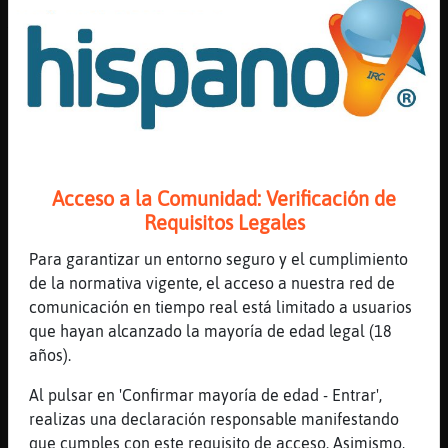
[16:15]
TopoBrillante
Y ahora por chat
[16:15]
TiburonAzul
porque hay una interactuacion virtual
[16:15]
TopoBrillante
O videollamadas
[16:15]
TiburonAzul
Acceso a la Comunidad: Verificación de
yo volveria a las cartas
Requisitos Legales
[16:15]
TiburonAzul
pero si no me dan el numero , menos su
Para garantizar un entorno seguro y el cumplimiento
direccion
de la normativa vigente, el acceso a nuestra red de
comunicación en tiempo real está limitado a usuarios
[16:16]
TiburonAzul
que hayan alcanzado la mayoría de edad legal (18
madre mia que desespero
años).
[16:17]
TopoBrillante
Jajaja
Al pulsar en 'Confirmar mayoría de edad - Entrar',
realizas una declaración responsable manifestando
[16:17]
TopoBrillante
que cumples con este requisito de acceso. Asimismo,