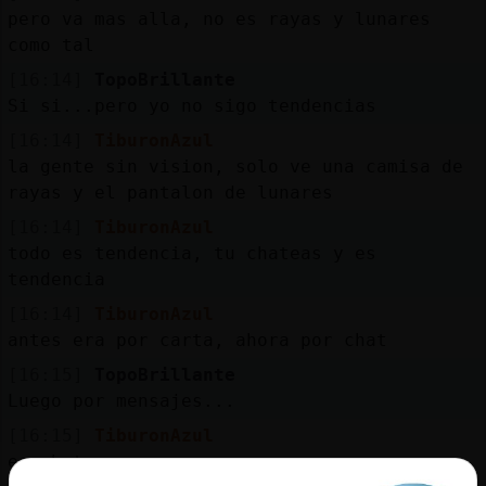
pero va mas alla, no es rayas y lunares
como tal
[16:14]
TopoBrillante
Si si...pero yo no sigo tendencias
[16:14]
TiburonAzul
la gente sin vision, solo ve una camisa de
rayas y el pantalon de lunares
[16:14]
TiburonAzul
todo es tendencia, tu chateas y es
tendencia
[16:14]
TiburonAzul
antes era por carta, ahora por chat
[16:15]
TopoBrillante
Luego por mensajes...
[16:15]
TiburonAzul
es chatear