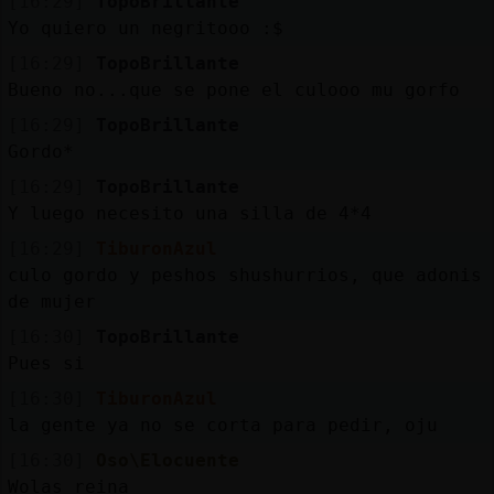
[16:29]
TopoBrillante
Yo quiero un negritooo :$
[16:29]
TopoBrillante
Bueno no...que se pone el culooo mu gorfo
[16:29]
TopoBrillante
Gordo*
[16:29]
TopoBrillante
Y luego necesito una silla de 4*4
[16:29]
TiburonAzul
culo gordo y peshos shushurrios, que adonis
de mujer
[16:30]
TopoBrillante
Pues si
[16:30]
TiburonAzul
la gente ya no se corta para pedir, oju
[16:30]
Oso\Elocuente
Wolas reina