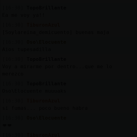
[16:30]
TopoBrillante
Ea me voy ya!!
[16:30]
TiburonAzul
[Soylareina_demicuento] buenas maja
[16:30]
Oso\Elocuente
Aios tupesadilla
[16:30]
TopoBrillante
Voy a mirarme por dentro...que me lo
merezco
[16:30]
TopoBrillante
Oso\Elocuente muuuaks
[16:30]
TiburonAzul
si fumas... poco bueno habra
[16:30]
Oso\Elocuente
💋💋
[16:30]
TiburonAzul