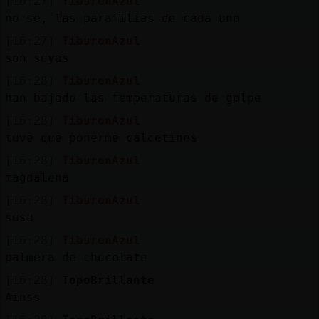
[16:27]
TiburonAzul
no se, las parafilias de cada uno
[16:27]
TiburonAzul
son suyas
[16:28]
TiburonAzul
han bajado las temperaturas de golpe
[16:28]
TiburonAzul
tuve que ponerme calcetines
[16:28]
TiburonAzul
magdalena
[16:28]
TiburonAzul
susu
[16:28]
TiburonAzul
palmera de chocolate
[16:28]
TopoBrillante
Ainss