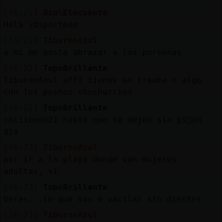
[16:21]
Oso\Elocuente
Hola vdsportman
[16:21]
TiburonAzul
a mi me gusta abrazar a las personas
[16:22]
TopoBrillante
TiburonAzul ufff tienes un trauma o algo
con los peshos shushurrios
[16:22]
TopoBrillante
chiiicooo21 hasta que te dejen sin pi񯳠un
dia
[16:23]
TiburonAzul
por ir a la playa donde van mujeres
adultas, si
[16:23]
TopoBrillante
Veras...lo que vas a vacilar sin dientes
[16:23]
TiburonAzul