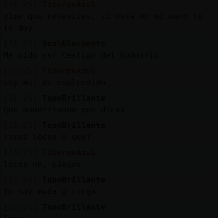
[16:25]
TiburonAzul
dime que necesitas, si esta en mi mano te
lo doy
[16:25]
Oso\Elocuente
Me pido ssr testigo del bodorrio
[16:25]
TiburonAzul
soy asi de esplendido
[16:25]
TopoBrillante
Que bodorrioooo que dices
[16:25]
TopoBrillante
Tamos locos o que?
[16:25]
TiburonAzul
locos no, ciegos
[16:25]
TopoBrillante
Yo soy muda y ciega
[16:25]
TopoBrillante