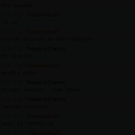
Que pasada
[16:13]
TiburonAzul
lo se
[16:13]
TiburonAzul
cuando quieras te doy consejos
[16:13]
TopoBrillante
No gracias
[16:13]
TiburonAzul
gratis mujer
[16:13]
TopoBrillante
Porque lunares...con rayas....
[16:13]
TopoBrillante
Vayaaa conjunto
[16:14]
TiburonAzul
pues es tendencia
[16:14]
TiburonAzul