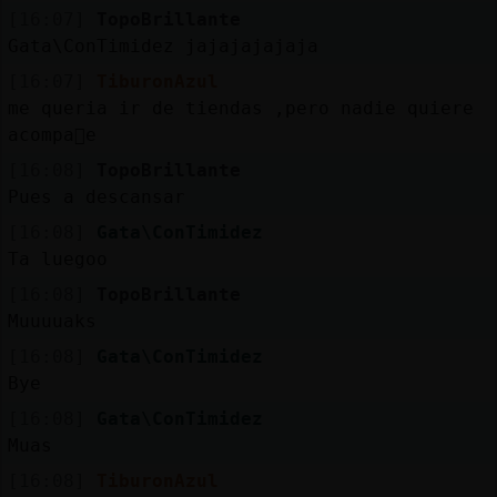
[16:07]
TopoBrillante
Gata\ConTimidez jajajajajaja
[16:07]
TiburonAzul
me queria ir de tiendas ,pero nadie quiere
acompa񡲭e
[16:08]
TopoBrillante
Pues a descansar
[16:08]
Gata\ConTimidez
Ta luegoo
[16:08]
TopoBrillante
Muuuuaks
[16:08]
Gata\ConTimidez
Bye
[16:08]
Gata\ConTimidez
Muas
[16:08]
TiburonAzul