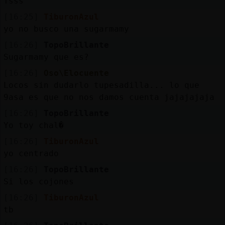
Tsss
[16:25]
TiburonAzul
yo no busco una sugarmamy
[16:26]
TopoBrillante
Sugarmamy que es?
[16:26]
Oso\Elocuente
Locos sin dudarlo tupesadilla... lo que
9asa es que no nos damos cuenta jajajajaja
[16:26]
TopoBrillante
Yo toy chal�
[16:26]
TiburonAzul
yo centrado
[16:26]
TopoBrillante
Si los cojones
[16:26]
TiburonAzul
tb