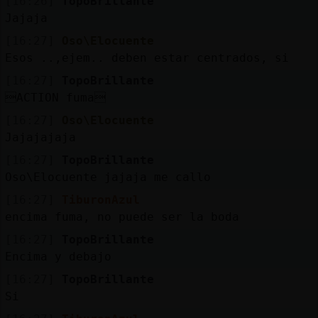
[16:26]
TopoBrillante
Jajaja
[16:27]
Oso\Elocuente
Esos ..,ejem.. deben estar centrados, si
[16:27]
TopoBrillante
ACTION fuma
[16:27]
Oso\Elocuente
Jajajajaja
[16:27]
TopoBrillante
Oso\Elocuente jajaja me callo
[16:27]
TiburonAzul
encima fuma, no puede ser la boda
[16:27]
TopoBrillante
Encima y debajo
[16:27]
TopoBrillante
Si