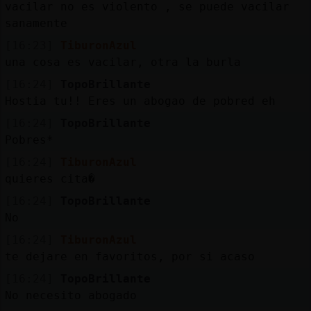
vacilar no es violento , se puede vacilar
sanamente
[16:23]
TiburonAzul
una cosa es vacilar, otra la burla
[16:24]
TopoBrillante
Hostia tu!! Eres un abogao de pobred eh
[16:24]
TopoBrillante
Pobres*
[16:24]
TiburonAzul
quieres cita�
[16:24]
TopoBrillante
No
[16:24]
TiburonAzul
te dejare en favoritos, por si acaso
[16:24]
TopoBrillante
No necesito abogado