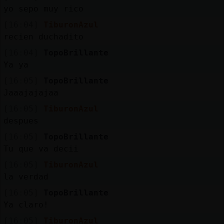
Mis
yo sepo muy rico
blogs
[16:04]
TiburonAzul
recien duchadito
[16:04]
TopoBrillante
Mis
Ya ya
foros
[16:05]
TopoBrillante
Jaaajajajaa
[16:05]
TiburonAzul
Registr
despues
un
[16:05]
TopoBrillante
canal
Tu que va decii
[16:05]
TiburonAzul
la verdad
Más
[16:05]
TopoBrillante
gestion
Ya claro!
[16:05]
TiburonAzul