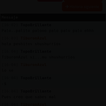
Historia siguiente
Mensaje
Reserva
[16:02]
TopoBrillante
alias
Palo..palito palooo palo palo palo ehhh
[16:03]
TiburonAzul
hola peshitos shushurrios
Actuali
[16:04]
TopoBrillante
contras
TiburonAzul si...mu shushurrios
[16:04]
TiburonAzul
lo se
Actuali
[16:04]
TopoBrillante
IP
:$
virtual
[16:04]
TopoBrillante
Pues creo que sabes mal
[16:04]
TiburonAzul