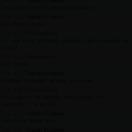
[16:12]
TopoBrillante
Jajajajajajajajajaajajjajajaaja
[16:12]
TopoBrillante
Tu vistes bien?
[16:12]
TiburonAzul
yo voy casi desnudo siempre, pero cuando me
visto
[16:12]
TiburonAzul
voy feten
[16:12]
TopoBrillante
Porque lo mismo opinan lo mismo
[16:13]
TiburonAzul
poca gente le quedan bien rayas con
lunares, y a mi si
[16:13]
TopoBrillante
Jajajaja madre mia
[16:13]
TopoBrillante