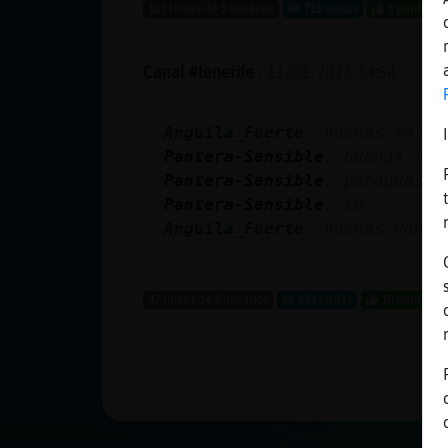
Mis blogs
125 líneas de 5 usuarios
711 visitas
5 puntos
Canal #tenerife
-
11/01/2023 14:54
Mis foros
Anguila_Fuerte
: buenas tarde
Pantera-Sensible
: buenas tar
Pantera-Sensible
: paraguas?
Registrar
Pantera-Sensible
: xD
un canal
Anguila_Fuerte
: buenas Pante
...
47 líneas de 2 usuarios
684 visitas
10 puntos
Más
gestiones