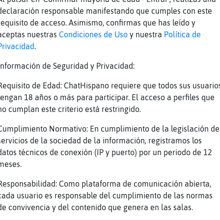
declaración responsable manifestando que cumples con este
requisito de acceso. Asimismo, confirmas que has leído y
aceptas nuestras
Condiciones de Uso
y nuestra
Política de
Privacidad
.
s
Información de Seguridad y Privacidad:
des Anguila_Fuerte
Requisito de Edad: ChatHispano requiere que todos sus usuario
tengan 18 años o más para participar. El acceso a perfiles que
no cumplan este criterio está restringido.
ra-Sensible
Cumplimiento Normativo: En cumplimiento de la legislación de
servicios de la sociedad de la información, registramos los
datos técnicos de conexión (IP y puerto) por un periodo de 12
meses.
1
Responsabilidad: Como plataforma de comunicación abierta,
cada usuario es responsable del cumplimiento de las normas
de convivencia y del contenido que genera en las salas.