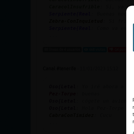
cuenta
CaracolInsufrible
: Sí, ya er
Serpiente{Real
: Buenas noche
Zebra-ConInquietud
: Si frío 
Serpiente{Real
: Como va eso.
Reservar
...
alias
88 líneas de 4 usuarios
668 visitas
-14 puntos
Actualizar
Canal #tenerife
-
11/01/2023 15:12
contraseña
Oso{Letal
: Yo iré ahora a Sc
Pez-Torpe
: buenas
Oso{Letal
: cógete un avion e
Actualizar
Oso{Letal
: Hola Pez-Torpe
IP virtual
CabraConTimidez
: Cucu
...