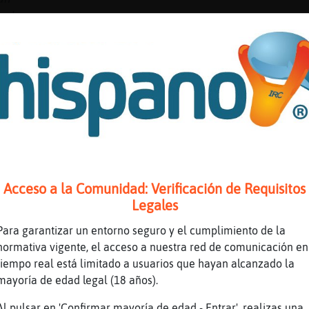
a hora
s...
tenía k hacer
 Paraee?
Acceso a la Comunidad: Verificación de Requisitos
 para cambios y compra
Legales
Para garantizar un entorno seguro y el cumplimiento de la
n un momentito ejje
normativa vigente, el acceso a nuestra red de comunicación en
tiempo real está limitado a usuarios que hayan alcanzado la
mayoría de edad legal (18 años).
Al pulsar en 'Confirmar mayoría de edad - Entrar', realizas una