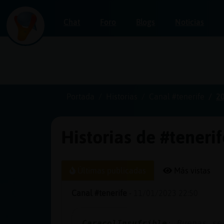
Chat
Foro
Blogs
Noticias
Iniciar
sesión
Portada
Historias
Canal #tenerife
2
Historias de #teneri
¡Chatea
sin
publicidad!
Últimas publicadas
Más vistas
Canal #tenerife
-
11/01/2023 22:50
Crear
una
CaracolInsufrible
: Buenas se