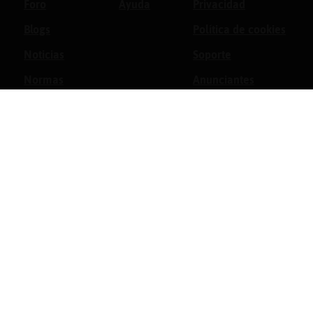
Foro
Ayuda
Privacidad
Blogs
Política de cookies
Noticias
Soporte
Normas
Anunciantes
Estadísticas
Historias
Tu foro gratis