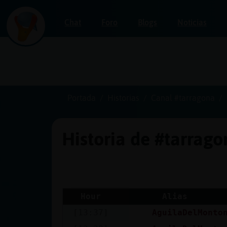
Chat
Foro
Blogs
Noticias
Iniciar
sesión
Portada
Historias
Canal #tarragona
Historia de #tarrag
¡Chatea
sin
publicidad!
Hour
Alias
[13:37]
AguilaDelMonto
Crear
una