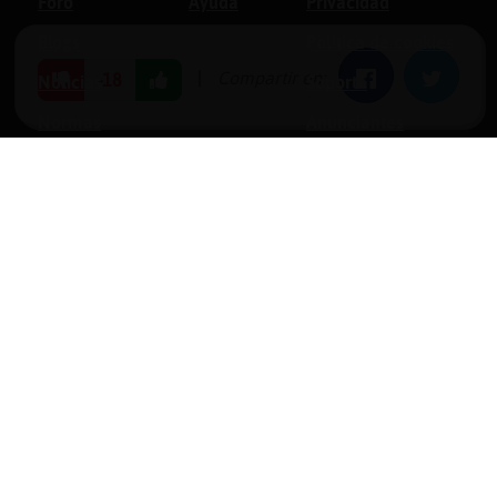
Foro
Ayuda
Privacidad
Blogs
Política de cookies
|
Compartir en:
Facebook
Twitter
-18
Noticias
Soporte
Normas
Anunciantes
Estadísticas
Historias
Tu foro gratis