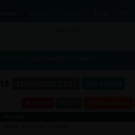
Bus
Normas
Gestiones
Contacto
Ayuda
PUBLICIDAD
2023-03-11
640d29d4e8b80261970ad57e
ona
11/03/2023 13:37
596 visitas
Reportar
Volver
Historia anterior
Mensaje
n
bueno marxarem a dinar