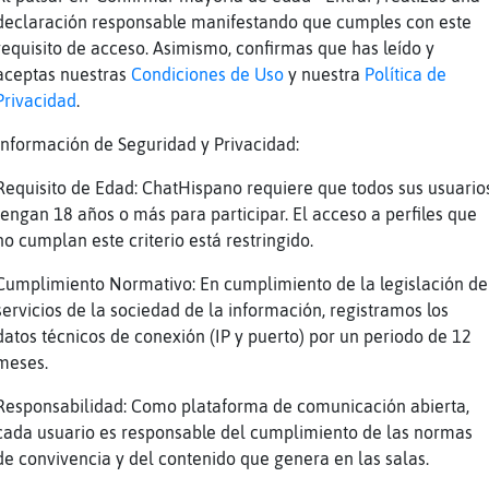
a
jajajajaj
declaración responsable manifestando que cumples con este
a
siempre pensando en lo mismo
requisito de acceso. Asimismo, confirmas que has leído y
n
:b
aceptas nuestras
Condiciones de Uso
y nuestra
Política de
Privacidad
.
a
sacaras más provecho haciendote la comida
n
una comida si
Información de Seguridad y Privacidad:
n
quiero
Requisito de Edad: ChatHispano requiere que todos sus usuario
a
que marrano
tengan 18 años o más para participar. El acceso a perfiles que
no cumplan este criterio está restringido.
n
jaja
a
que le pasa a esa?
Cumplimiento Normativo: En cumplimiento de la legislación de
servicios de la sociedad de la información, registramos los
n
ale marxu
datos técnicos de conexión (IP y puerto) por un periodo de 12
a
adeu
meses.
Reportar
Volver
Historia anterior
Responsabilidad: Como plataforma de comunicación abierta,
cada usuario es responsable del cumplimiento de las normas
de convivencia y del contenido que genera en las salas.