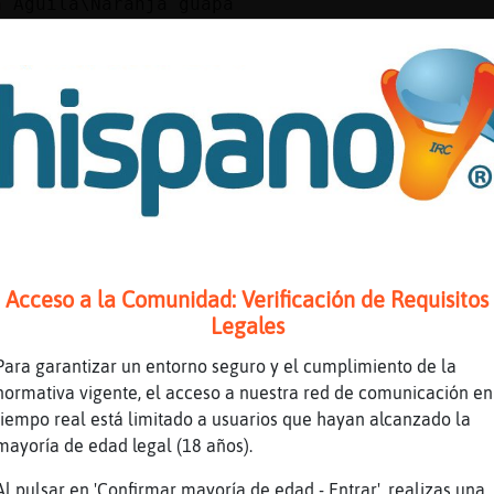
n
Aguila\Naranja guapa
n
no t havia vist
a
hola AguilaDelMonton
a
acabo de entrar
a
😜
n
=*
a
Bon profit
a
😘
n
encara l he de fer
Acceso a la Comunidad: Verificación de Requisitos
a
puffff
Legales
a
vas tarde
Para garantizar un entorno seguro y el cumplimiento de la
n
a naixo vaig
normativa vigente, el acceso a nuestra red de comunicación en
tiempo real está limitado a usuarios que hayan alcanzado la
n
es que esperava a vore si algu volia frungi
mayoría de edad legal (18 años).
n
pero no
Al pulsar en 'Confirmar mayoría de edad - Entrar', realizas una