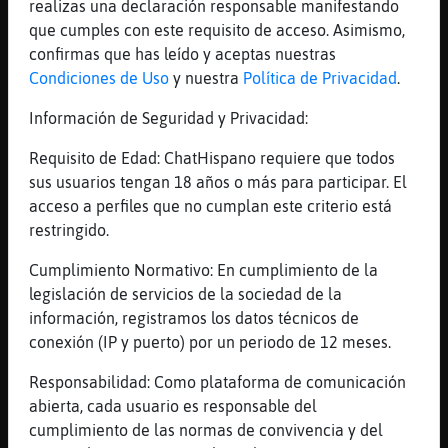
realizas una declaración responsable manifestando
que cumples con este requisito de acceso. Asimismo,
36 líneas de 3 usuarios
640 visitas
-3 puntos
confirmas que has leído y aceptas nuestras
Condiciones de Uso
y nuestra
Política de Privacidad
.
Canal #tarragona
-
28/01/2023 12:17
Información de Seguridad y Privacidad:
Requisito de Edad: ChatHispano requiere que todos
Aguila\ConTimidez
: Hola wenas que
sus usuarios tengan 18 años o más para participar. El
tal ?
acceso a perfiles que no cumplan este criterio está
Aguila\ConTimidez
: Alguna chica ?
restringido.
BuhoAzul
: Buenos d�
Aguila\ConTimidez
: Alguna chica que
Cumplimiento Normativo: En cumplimiento de la
no cobre por cam , que no venda
legislación de servicios de la sociedad de la
fotos i videos eroticos ..... bamos
información, registramos los datos técnicos de
una chica normal?
conexión (IP y puerto) por un periodo de 12 meses.
Leon-Pedante
: os huelen los pi񡳴ros
Responsabilidad: Como plataforma de comunicación
...
abierta, cada usuario es responsable del
cumplimiento de las normas de convivencia y del
64 líneas de 5 usuarios
728 visitas
-11 puntos