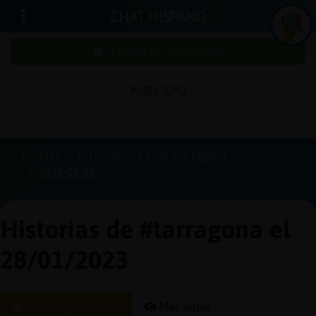
CHAT HISPANO
¡Chatea sin publicidad!
PUBLICIDAD
Iniciar
sesión
Portada
Historias
Canal #tarragona
2023-01-28
¡Chatea
sin
publici
Historias de #tarragona el
28/01/2023
Crear
una
Últimas publicadas
Más vistas
cuenta