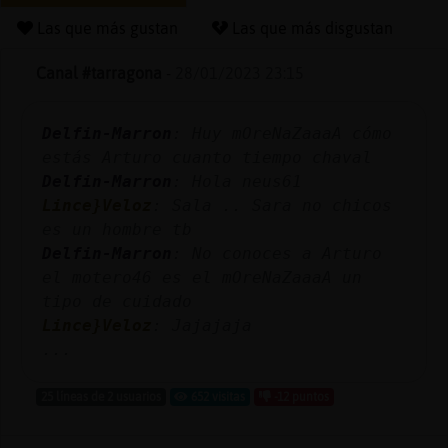
Las que más gustan
Las que más disgustan
Canal #tarragona
-
28/01/2023 23:15
Reserva
alias
Delfin-Marron
: Huy mOreNaZaaaA cómo
estás Arturo cuanto tiempo chaval
Delfin-Marron
: Hola neus61
Actuali
Lince}Veloz
: Sala .. Sara no chicos
contras
es un hombre tb
Delfin-Marron
: No conoces a Arturo
el motero46 es el mOreNaZaaaA un
tipo de cuidado
Actuali
Lince}Veloz
: Jajajaja
IP
...
virtual
25 líneas de 2 usuarios
652 visitas
-12 puntos