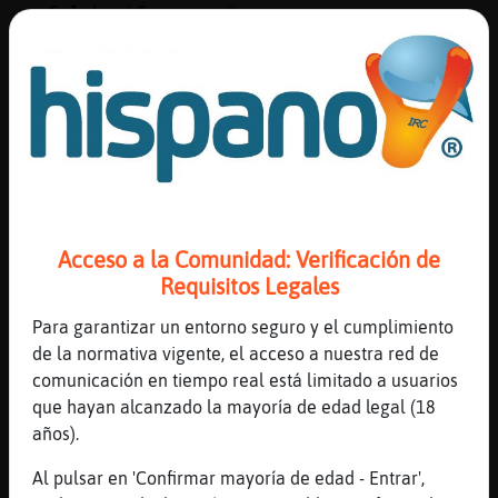
Culebra\Suave
: xD
Culebra\Suave
: soltero, no salido
Culebra\Suave
: quizᠬos haya, pero no
quieran ligar, o relacionarse
...
95 líneas de 4 usuarios
713 visitas
3 puntos
Canal #tarragona
-
28/01/2023 13:23
Acceso a la Comunidad: Verificación de
Requisitos Legales
Gallina{Letal
: aquest hauria d'haver
Para garantizar un entorno seguro y el cumplimiento
utilitzat el punt i res m�s
de la normativa vigente, el acceso a nuestra red de
Hormiga_Letal
: ajajajajajajja
comunicación en tiempo real está limitado a usuarios
Hormiga_Letal
: ja tens raó ja
que hayan alcanzado la mayoría de edad legal (18
Aguila{ConPereza
: O_o
años).
Aguila{ConPereza
: hola, Anna,
Hormiga_Letal
Al pulsar en 'Confirmar mayoría de edad - Entrar',
...