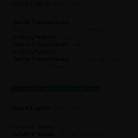
Mis
Canal #tarragona
-
28/01/2023 15:39
blogs
Zebra-Transparente
:
Hola............. Grillo}Pedante
Grillo}Pedante
: ola
Mis
Zebra-Transparente
: 🌊
foros
Grillo}Pedante
: ?
Zebra-Transparente
: Que tal de humor
hoy ? Grillo}Pedante
Registr
...
un
canal
24 líneas de 2 usuarios
671 visitas
6 puntos
Canal #tarragona
-
28/01/2023 13:45
Más
gestion
Culebra\Suave
: o_O
Culebra\Suave
: no hay ni uno?