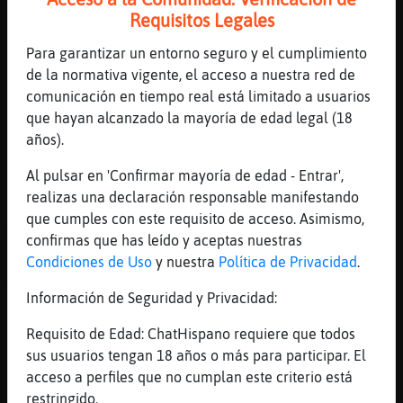
[09:20]
Libelula{Agil
Requisitos Legales
Pero esq esa oferta esta a medias
Para garantizar un entorno seguro y el cumplimiento
[09:21]
Libelula{Agil
de la normativa vigente, el acceso a nuestra red de
No se como funciona eso de los privados
comunicación en tiempo real está limitado a usuarios
[09:21]
Libelula{Agil
que hayan alcanzado la mayoría de edad legal (18
XD
años).
[09:21]
Libelula{Agil
Al pulsar en 'Confirmar mayoría de edad - Entrar',
Y me da mierdo saberlo
realizas una declaración responsable manifestando
[09:22]
Grillo\Interesante
que cumples con este requisito de acceso. Asimismo,
Me la foto
confirmas que has leído y aceptas nuestras
[09:22]
Grillo\Interesante
Condiciones de Uso
y nuestra
Política de Privacidad
.
Au
Información de Seguridad y Privacidad:
[09:23]
Libelula{Agil
Grillo\Interesante deu
Requisito de Edad: ChatHispano requiere que todos
sus usuarios tengan 18 años o más para participar. El
[09:23]
Grillo\Interesante
acceso a perfiles que no cumplan este criterio está
Gatet dels collons cuida't company
restringido.