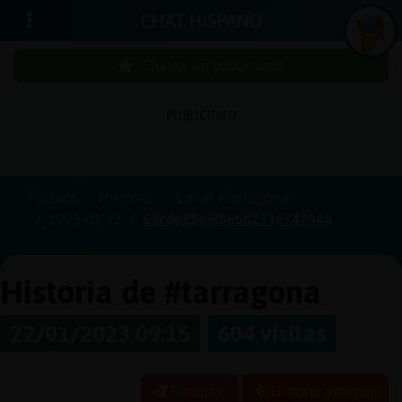
CHAT HISPANO
¡Chatea sin publicidad!
PUBLICIDAD
Iniciar
sesión
Portada
Historias
Canal #tarragona
2023-01-22
63cde25d9f065d233e74794b
¡Chatea
sin
publici
Historia de #tarragona
22/01/2023 09:15
604 visitas
Crear
una
Reportar
Historia anterior
cuenta