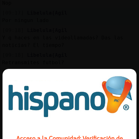
Mis
Nop
blogs
[09:17]
Libelula{Agil
Por ningun lado
[09:18]
Libelula{Agil
Y q haces en las videollamadas? Das las
Mis
noticias? El tiempo?
foros
[09:18]
Libelula{Agil
Retransmites futbol?
[09:20]
Grillo\Interesante
Registr
Fer negoci en el xat no es legal
un
canal
[09:20]
Libelula{Agil
Quien se mofa?
[09:20]
Libelula{Agil
Os ofendeid por todo
Más
[09:20]
Libelula{Agil
gestion
XD
Acceso a la Comunidad: Verificación de