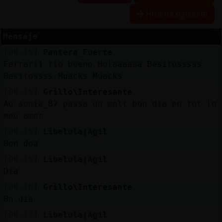
Historia siguiente
Mensaje
Reserva
[09:15]
Pantera_Fuerte
alias
Ferrari1 tio bueno Holaaaaaa Besitosssss
Besitossss Muacks Muacks
[09:15]
Grillo\Interesante
Actuali
Au sonia_87 passa un molt bon dia en tot lo
contras
meu amor
[09:15]
Libelula{Agil
Bon doa
Actuali
[09:15]
Libelula{Agil
IP
Dia
virtual
[09:16]
Grillo\Interesante
Bn dia
[09:17]
Libelula{Agil