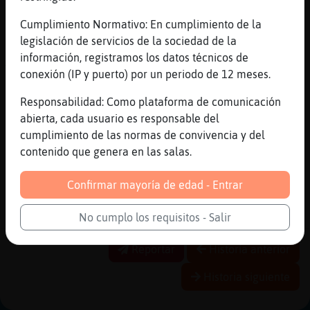
[09:23]
Libelula{Agil
Se hace lo q se puede
Cumplimiento Normativo: En cumplimiento de la
legislación de servicios de la sociedad de la
[09:23]
Libelula{Agil
información, registramos los datos técnicos de
XD
conexión (IP y puerto) por un periodo de 12 meses.
[09:23]
Grillo\Interesante
Ja com tots
Responsabilidad: Como plataforma de comunicación
abierta, cada usuario es responsable del
[09:24]
Grillo\Interesante
cumplimiento de las normas de convivencia y del
Jomateix40 lo mateix li desitjo
contenido que genera en las salas.
[09:24]
Grillo\Interesante
Deu
Confirmar mayoría de edad - Entrar
[09:25]
SerpienteTorpe
Hola sala
No cumplo los requisitos - Salir
Reportar
Historia anterior
Historia siguiente