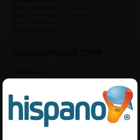
Caiman}Fuerte
: Bon dia
Mis
Rata_ConPereza
: Noiaaaaaa
blogs
Rata_ConPereza
: Guapaaaaa
Rata_ConPereza
: Bn diaaaaaaa
Caiman}Fuerte
: Hola heteromacho
...
Mis
foros
66 líneas de 5 usuarios
756 visitas
8 puntos
Canal #tarragona
-
20/01/2023 12:23
Registr
un
canal
Rana{Elocuente
: Bn diaaaa
Cobaya{ConPrisa
: hola yo maduro
Delfin-SinRespeto
: Hola heteromacho
Rana{Elocuente
: Don Delfin-
Más
SinRespeto buona sera
gestion
Leon}Naranja
: bon dia Rana{Elocuente
...