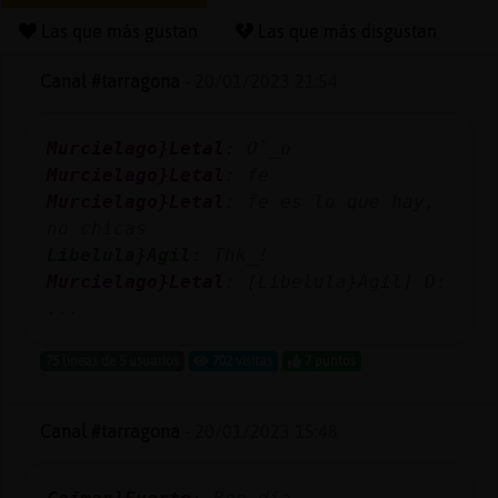
Las que más gustan
Las que más disgustan
Canal #tarragona
-
20/01/2023 21:54
Reserva
alias
Murcielago}Letal
: O`_o
Murcielago}Letal
: fe
Murcielago}Letal
: fe es lo que hay,
Actuali
no chicas
contras
Libelula}Agil
: Thk_!
Murcielago}Letal
: [Libelula}Agil] D:
...
Actuali
75 líneas de 5 usuarios
702 visitas
7 puntos
IP
virtual
Canal #tarragona
-
20/01/2023 15:48