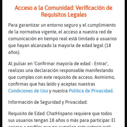
Acceso a la Comunidad: Verificación de
122 líneas de 6 usuarios
766 visitas
25 puntos
Requisitos Legales
Para garantizar un entorno seguro y el cumplimiento
Canal #tarragona
-
20/01/2023 11:01
de la normativa vigente, el acceso a nuestra red de
comunicación en tiempo real está limitado a usuarios
Tigre-Respetable
: bon dia Aguila-
que hayan alcanzado la mayoría de edad legal (18
SinRespeto que vol dir Aguila-
años).
SinRespeto?
Al pulsar en 'Confirmar mayoría de edad - Entrar',
Aguila-SinRespeto
: hola, Tigre-
realizas una declaración responsable manifestando
Respetable
que cumples con este requisito de acceso. Asimismo,
Aguila-SinRespeto
: nada, solo son
confirmas que has leído y aceptas nuestras
tres letras
Condiciones de Uso
y nuestra
Política de Privacidad
.
Tigre-Respetable
: caxins ja pensava
jo en un significat ocult
Información de Seguridad y Privacidad:
Aguila-SinRespeto
: O_o
...
Requisito de Edad: ChatHispano requiere que todos
sus usuarios tengan 18 años o más para participar. El
21 líneas de 3 usuarios
636 visitas
-12 puntos