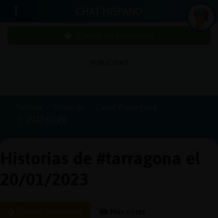
CHAT HISPANO
¡Chatea sin publicidad!
PUBLICIDAD
Iniciar
sesión
Portada
Historias
Canal #tarragona
2023-01-20
¡Chatea
sin
publici
Historias de #tarragona el
20/01/2023
Crear
una
Últimas publicadas
Más vistas
cuenta