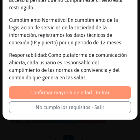
acceso a perfiles que no cumplan este criterio está
restringido.
Canal #tarragona
-
20/01/2023 10:43
Cumplimiento Normativo: En cumplimiento de la
legislación de servicios de la sociedad de la
información, registramos los datos técnicos de
Mosca\Real
:
conexión (IP y puerto) por un periodo de 12 meses.
Vecinosqueprestanatencionatusmovimie
ntosocuando te despiertas cuando te
Responsabilidad: Como plataforma de comunicación
metes al chat
abierta, cada usuario es responsable del
Mosca\Real
: como si hubieran
cumplimiento de las normas de convivencia y del
descubierto las Americas
contenido que genera en las salas.
Mosca\Real
: que tontos
Mosca\Real
: pierden su tiempo
Confirmar mayoría de edad - Entrar
Mosca\Real
: se camuplam los Niks
...
No cumplo los requisitos - Salir
27 líneas de 3 usuarios
777 visitas
-33 puntos