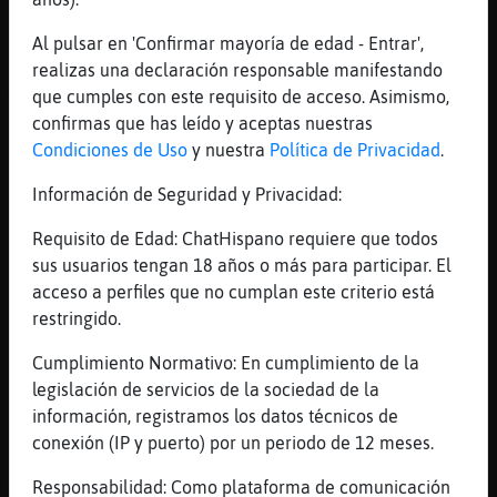
[15:39]
Mosquito_ConPereza
en olla expres tant Grillo}Verde?
Al pulsar en 'Confirmar mayoría de edad - Entrar',
realizas una declaración responsable manifestando
[15:39]
Grillo}Verde
que cumples con este requisito de acceso. Asimismo,
Yess
confirmas que has leído y aceptas nuestras
[15:40]
Grillo}Verde
Condiciones de Uso
y nuestra
Política de Privacidad
.
Se mete todo en crudo
Información de Seguridad y Privacidad:
[15:40]
Mosquito_ConPereza
s�ix󠳭 Grillo}Verde
Requisito de Edad: ChatHispano requiere que todos
[15:40]
Mosquito_ConPereza
sus usuarios tengan 18 años o más para participar. El
li he ficat un tro砤e pastantaga i ceba i
acceso a perfiles que no cumplan este criterio está
llorer
restringido.
[15:40]
Mosquito_ConPereza
Cumplimiento Normativo: En cumplimiento de la
25' en olla expres
legislación de servicios de la sociedad de la
[15:41]
Grillo}Verde
información, registramos los datos técnicos de
O le puedes dar 25 min hollar espres i
conexión (IP y puerto) por un periodo de 12 meses.
otros 15 destapada para que el caldito coja
Responsabilidad: Como plataforma de comunicación
más consistencia