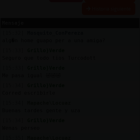
Historia siguiente
Mensaje
Reserva
[15:32]
Mosquito_ConPereza
alias
alg�n home guapo per a una amiga?
[15:33]
Grillo}Verde
Seguro que todo tíos Turcodott
Actuali
[15:33]
Grillo}Verde
contras
Me pasa igual 🤣🤣🤣
[15:34]
Grillo}Verde
Corred escribirle
Actuali
[15:34]
Mapache\Locuaz
IP
Buenas tardes gente y uza
virtual
[15:34]
Grillo}Verde
Wenas perseo
[15:35]
Mapache\Locuaz