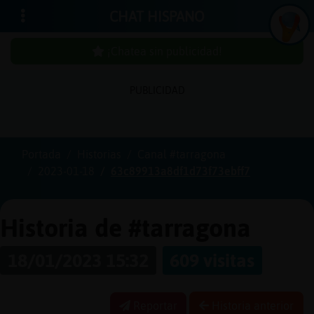
CHAT HISPANO
¡Chatea sin publicidad!
PUBLICIDAD
Iniciar
sesión
Portada
Historias
Canal #tarragona
2023-01-18
63c89913a8df1d73f73ebff7
¡Chatea
sin
publici
Historia de #tarragona
18/01/2023 15:32
609 visitas
Crear
una
Reportar
Historia anterior
cuenta