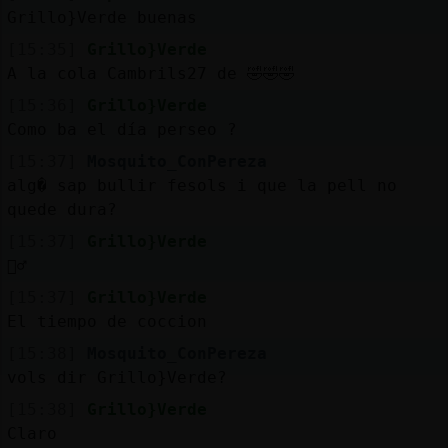
Mis
Grillo}Verde buenas
blogs
[15:35]
Grillo}Verde
A la cola Cambrils27 de 🤣🤣🤣
[15:36]
Grillo}Verde
Mis
Como ba el día perseo ?
foros
[15:37]
Mosquito_ConPereza
alg� sap bullir fesols i que la pell no
quede dura?
Registr
[15:37]
Grillo}Verde
un
🙋‍♂️
canal
[15:37]
Grillo}Verde
El tiempo de coccion
[15:38]
Mosquito_ConPereza
vols dir Grillo}Verde?
Más
gestion
[15:38]
Grillo}Verde
Claro