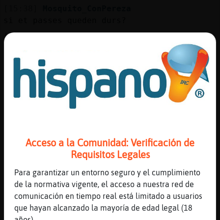
[15:38]
Mosquito_ConPereza
si et passes queden durs?
[15:38]
Grillo}Verde
Las metes en agua primero?
[15:38]
Mosquito_ConPereza
es que els he deixat un rato mes a la ollae
xpres, 25'
[15:38]
Mosquito_ConPereza
s�icante
[15:39]
Mosquito_ConPereza
Acceso a la Comunidad: Verificación de
l'he tingut 1 dia
Requisitos Legales
[15:39]
Mosquito_ConPereza
els he ficat en fred ParellaAC pero
Para garantizar un entorno seguro y el cumplimiento
arremullats previament
de la normativa vigente, el acceso a nuestra red de
comunicación en tiempo real está limitado a usuarios
[15:39]
Grillo}Verde
que hayan alcanzado la mayoría de edad legal (18
Son de 30 a 45 min
años).