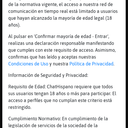
de la normativa vigente, el acceso a nuestra red de
Canal #tarragona
-
16/01/2023 16:12
comunicación en tiempo real está limitado a usuarios
que hayan alcanzado la mayoría de edad legal (18
años).
Leon}Insufrible
: y en el �erin, la
seducci󮠤e cart󮠰iedra del chat
Al pulsar en 'Confirmar mayoría de edad - Entrar',
Leon}Insufrible
: pero si la inmensa
realizas una declaración responsable manifestando
mayor�de gente de badoo y tinder
que cumples con este requisito de acceso. Asimismo,
vienen aqu�
confirmas que has leído y aceptas nuestras
Leon}Insufrible
: van a parar a este
Condiciones de Uso
y nuestra
Política de Privacidad
.
sumidero D:
Información de Seguridad y Privacidad:
Leon}Insufrible
: o_O
Hormiga_Especial
: Buenas [jaydem]!
Requisito de Edad: ChatHispano requiere que todos
Usuario Super V.I.P. del bot.
sus usuarios tengan 18 años o más para participar. El
...
acceso a perfiles que no cumplan este criterio está
restringido.
53 líneas de 3 usuarios
612 visitas
0 puntos
Cumplimiento Normativo: En cumplimiento de la
legislación de servicios de la sociedad de la