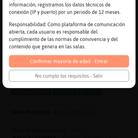
Canal #tarragona
-
16/01/2023 15:50
información, registramos los datos técnicos de
conexión (IP y puerto) por un periodo de 12 meses.
Caiman{Fuerte
: juguetonmaduro mira
Responsabilidad: Como plataforma de comunicación
el listado de gente conectada
abierta, cada usuario es responsable del
Caiman{Fuerte
: A ver cuantas mujeres
cumplimiento de las normas de convivencia y del
ves
contenido que genera en las salas.
Oso-DelMonton
: ah�a
Oso-DelMonton
: todav�quedan
Confirmar mayoría de edad - Entrar
universitarios por aqu�?
Oso-DelMonton
: TFC?
No cumplo los requisitos - Salir
...
47 líneas de 3 usuarios
583 visitas
13 puntos
Canal #tarragona
-
16/01/2023 14:01
MoscaConInquietud
: Bones
Rana\Elocuente
: Buenas tardes sala