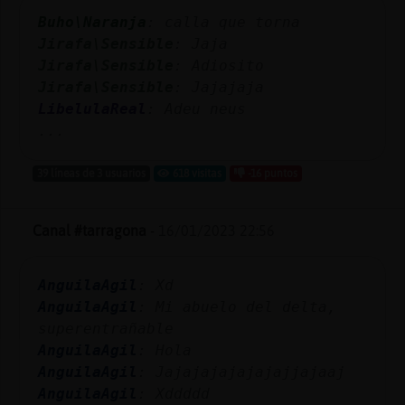
Mis
Buho\Naranja
: calla que torna
blogs
Jirafa\Sensible
: Jaja
Jirafa\Sensible
: Adiosito
Jirafa\Sensible
: Jajajaja
LibelulaReal
: Adeu neus
Mis
...
foros
39 líneas de 3 usuarios
618 visitas
-16 puntos
Registr
Canal #tarragona
-
16/01/2023 22:56
un
canal
AnguilaAgil
: Xd
AnguilaAgil
: Mi abuelo del delta,
superentrañable
Más
AnguilaAgil
: Hola
gestion
AnguilaAgil
: Jajajajajajajajjajaaj
AnguilaAgil
: Xddddd