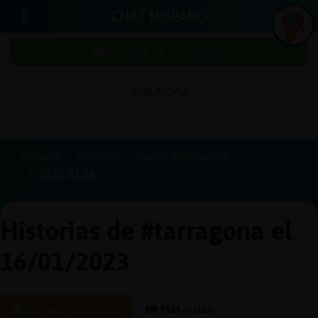
CHAT HISPANO
¡Chatea sin publicidad!
PUBLICIDAD
Iniciar
sesión
Portada
Historias
Canal #tarragona
2023-01-16
¡Chatea
sin
publici
Historias de #tarragona el
16/01/2023
Crear
una
Últimas publicadas
Más vistas
cuenta