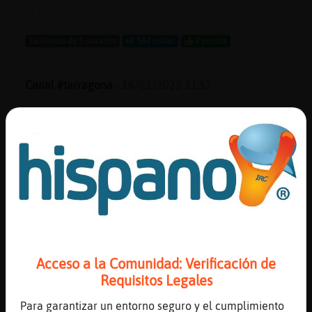
...
160 líneas de 5 usuarios
584 visitas
4 puntos
Canal #tarragona
-
16/01/2023 21:52
Gata\Eficiente
: ya he puesto que soy
de Cambrils todos preguntᩳ lo mismo
Caiman}Rapaz
: 🤣🤣🤣 siii
Caiman}Rapaz
: Esa es la atención que
prestan . Piensan con la polla
Gata\Eficiente
: Jajajaja jajajaja
Raton-Pedante
: Hola Marina yo soy de
Cambrils tambi�n
...
Acceso a la Comunidad: Verificación de
Requisitos Legales
59 líneas de 4 usuarios
580 visitas
-2 puntos
Para garantizar un entorno seguro y el cumplimiento