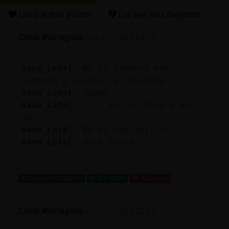
Las que más gustan
Las que más disgustan
Canal #tarragona
-
16/01/2023 23:35
Reserva
alias
Rana_Letal
: No te quedará más
remedio q aceptar el bautizo
Rana_Letal
: Xdddd
Actuali
Rana_Letal
: Y si es cariñoso q más
contras
da
Rana_Letal
: No es con maliciq
Rana_Letal
: Hola turco
...
Actuali
IP
89 líneas de 4 usuarios
608 visitas
-18 puntos
virtual
Canal #tarragona
-
16/01/2023 23:23