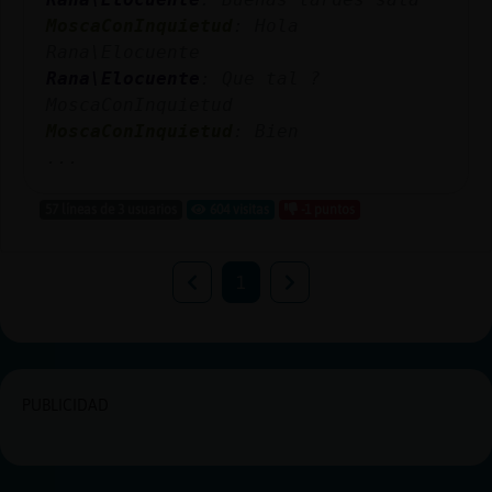
MoscaConInquietud
: Hola
Rana\Elocuente
Rana\Elocuente
: Que tal ?
MoscaConInquietud
MoscaConInquietud
: Bien
...
57 líneas de 3 usuarios
604 visitas
-1 puntos
1
PUBLICIDAD