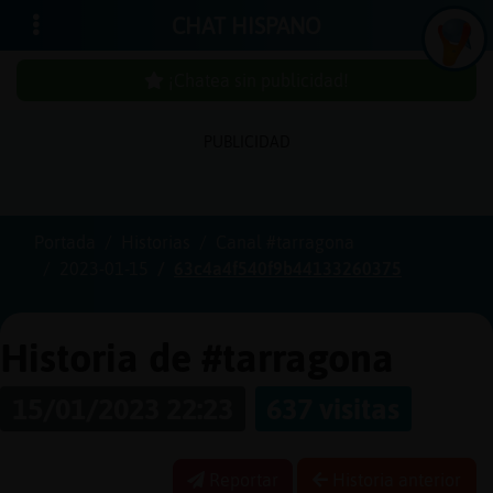
CHAT HISPANO
¡Chatea sin publicidad!
PUBLICIDAD
Iniciar
sesión
Portada
Historias
Canal #tarragona
2023-01-15
63c4a4f540f9b44133260375
¡Chatea
sin
publici
Historia de #tarragona
15/01/2023 22:23
637 visitas
Crear
una
Reportar
Historia anterior
cuenta