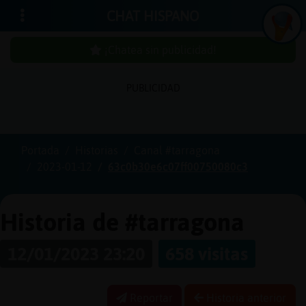
CHAT HISPANO
¡Chatea sin publicidad!
PUBLICIDAD
Iniciar
sesión
Portada
Historias
Canal #tarragona
2023-01-12
63c0b30e6c07ff00750080c3
¡Chatea
sin
publici
Historia de #tarragona
12/01/2023 23:20
658 visitas
Crear
una
Reportar
Historia anterior
cuenta