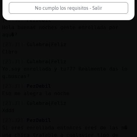
[23:30]
Culebra{Feliz
No cumplo los requisitos - Salir
Menos nosotras tres
[23:31]
PezDebil
Hola buenas noches gente enrollada por
aqu�?
[23:31]
Culebra{Feliz
Claro
[23:31]
Culebra{Feliz
Yo.soy enrollada y tu??? Realmente das lo
q.buscas?
[23:31]
PezDebil
Eso me alegra la noche
[23:31]
Culebra{Feliz
Xddd
[23:32]
PezDebil
Si eres enrollada entonces eres de las m�
una chica tratable a cualquier tipo de