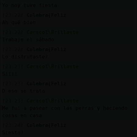
Mis
Yo hoy tuve fiesta
blogs
[23:22]
Culebra{Feliz
Ah qué bien
[23:22]
Caracol\Brillante
Mis
Trabaje el sábado
foros
[23:22]
Culebra{Feliz
Lo disfrutaste?
[23:23]
Caracol\Brillante
Registr
Siiii
un
[23:23]
Culebra{Feliz
canal
D eso se trata
[23:23]
Caracol\Brillante
Me fui a pasear con las perras y haciendo
cosas en casa
Más
gestion
[23:24]
Culebra{Feliz
Siesta?