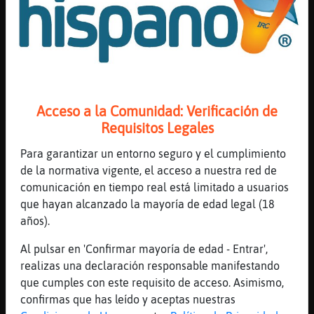
[23:27]
Culebra{Feliz
Yo tb tengo ganas de tener amigos, para eso
estamos aquí no?
[23:27]
Culebra{Feliz
La amistad es muy importante
[23:27]
Caracol\Brillante
Acceso a la Comunidad: Verificación de
Yo amigas si puede ser com derecho
Requisitos Legales
[23:28]
Culebra{Feliz
Para garantizar un entorno seguro y el cumplimiento
Kajajajajaja
de la normativa vigente, el acceso a nuestra red de
[23:28]
Culebra{Feliz
comunicación en tiempo real está limitado a usuarios
No sabes tú ni naaah
que hayan alcanzado la mayoría de edad legal (18
años).
[23:28]
Oveja\Fugaz
no sé jo si dir-ho és una bona estratègia
Al pulsar en 'Confirmar mayoría de edad - Entrar',
[23:28]
Culebra{Feliz
realizas una declaración responsable manifestando
Jajajajaaja
que cumples con este requisito de acceso. Asimismo,
confirmas que has leído y aceptas nuestras
[23:29]
Culebra{Feliz