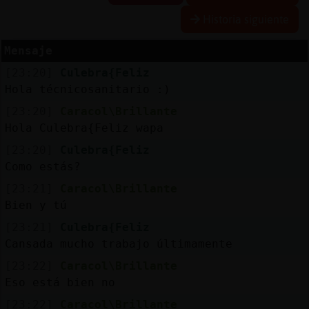
Historia siguiente
Mensaje
Reserva
[23:20]
Culebra{Feliz
alias
Hola técnicosanitario :)
[23:20]
Caracol\Brillante
Hola Culebra{Feliz wapa
Actuali
[23:20]
Culebra{Feliz
contras
Como estás?
[23:21]
Caracol\Brillante
Bien y tú
Actuali
[23:21]
Culebra{Feliz
IP
Cansada mucho trabajo últimamente
virtual
[23:22]
Caracol\Brillante
Eso está bien no
[23:22]
Caracol\Brillante