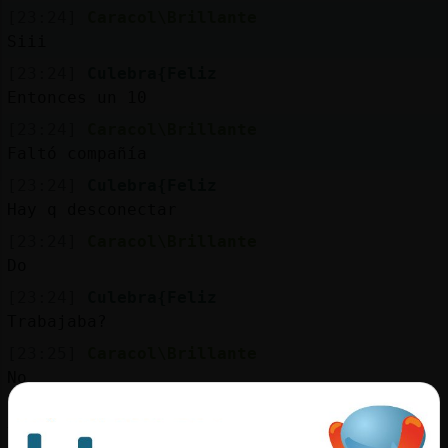
[23:24]
Caracol\Brillante
Siii
[23:24]
Culebra{Feliz
Entonces un 10
[23:24]
Caracol\Brillante
Faltó compañía
[23:24]
Culebra{Feliz
Hay q desconectar
[23:24]
Caracol\Brillante
Do
[23:24]
Culebra{Feliz
Trabajaba?
[23:25]
Caracol\Brillante
No
[23:25]
Caracol\Brillante
Te lo conté por pv