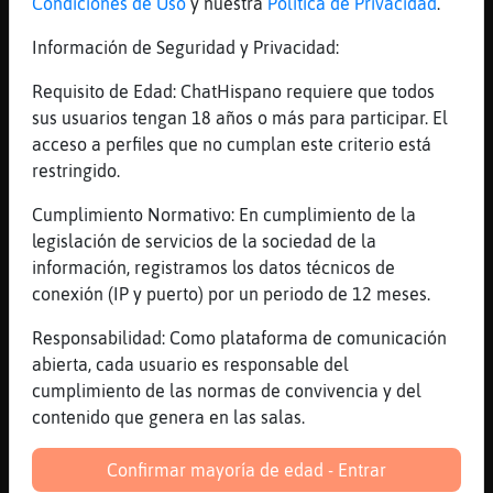
Condiciones de Uso
y nuestra
Política de Privacidad
.
Jajajaja
[23:29]
Culebra{Feliz
Información de Seguridad y Privacidad:
Sabe las intenciones
Requisito de Edad: ChatHispano requiere que todos
[23:29]
Caracol\Brillante
sus usuarios tengan 18 años o más para participar. El
Soy sincero
acceso a perfiles que no cumplan este criterio está
[23:29]
Culebra{Feliz
restringido.
Hombre .... El chico va d cara
Cumplimiento Normativo: En cumplimiento de la
[23:29]
Oveja\Fugaz
legislación de servicios de la sociedad de la
Caracol\Brillante et priven moltes noies?
información, registramos los datos técnicos de
[23:30]
Caracol\Brillante
conexión (IP y puerto) por un periodo de 12 meses.
No ana54
Responsabilidad: Como plataforma de comunicación
[23:30]
Oveja\Fugaz
abierta, cada usuario es responsable del
veus? igual no és una bona estratègia per
cumplimiento de las normas de convivencia y del
molt sincer que es sigui eh
contenido que genera en las salas.
[23:30]
Culebra{Feliz
Pocas mujeres hay te diría yo
Confirmar mayoría de edad - Entrar