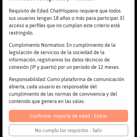
clase
Requisito de Edad: ChatHispano requiere que todos
[13:28]
ElefanteInteresante
sus usuarios tengan 18 años o más para participar. El
😪
acceso a perfiles que no cumplan este criterio está
[13:29]
Lince_Transparente
restringido.
lamentablement estem molt exposats
Cumplimiento Normativo: En cumplimiento de la
[13:29]
Lince_Transparente
legislación de servicios de la sociedad de la
però si t'agrada...
información, registramos los datos técnicos de
[13:29]
ElefanteInteresante
conexión (IP y puerto) por un periodo de 12 meses.
En canvi se mha matat gent propera en cotxe
i no hem fa por
Responsabilidad: Como plataforma de comunicación
abierta, cada usuario es responsable del
[13:29]
ElefanteInteresante
cumplimiento de las normas de convivencia y del
Soc aixi d'imbessil
contenido que genera en las salas.
[13:29]
ElefanteInteresante
😎
Confirmar mayoría de edad - Entrar
[13:30]
ElefanteInteresante
Lotena bn dia
No cumplo los requisitos - Salir