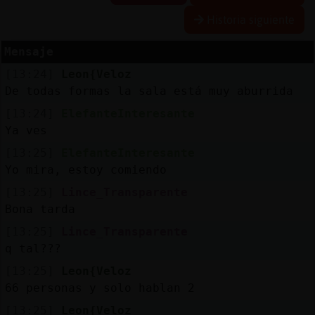
Historia siguiente
Mensaje
Reserva
[13:24]
Leon{Veloz
alias
De todas formas la sala está muy aburrida
[13:24]
ElefanteInteresante
Ya ves
Actuali
[13:25]
ElefanteInteresante
contras
Yo mira, estoy comiendo
[13:25]
Lince_Transparente
Bona tarda
Actuali
[13:25]
Lince_Transparente
IP
q tal???
virtual
[13:25]
Leon{Veloz
66 personas y solo hablan 2
[13:25]
Leon{Veloz