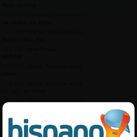
Mis
Aquí motero
blogs
[13:25]
ElefanteInteresante
66 almas en pena
[13:25]
ElefanteInteresante
Mis
Motero bon dia
foros
[13:25]
Leon{Veloz
🤣🤣🤣🤣
[13:26]
Lince_Transparente
Registr
bones
un
[13:26]
Lince_Transparente
canal
si si, ya pasa
[13:26]
ElefanteInteresante
Ostia motero. Quina rasca en la moto. No?
Más
[13:26]
Leon{Veloz
gestion
Hola quier que tal
[13:27]
Lince_Transparente