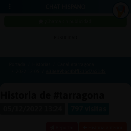
CHAT HISPANO
¡Chatea sin publicidad!
PUBLICIDAD
Iniciar
sesión
Portada
Historias
Canal #tarragona
2022-12-05
638e99bac4bfff315d7a51d5
¡Chatea
sin
publici
Historia de #tarragona
05/12/2022 13:24
797 visitas
Crear
una
Reportar
Historia anterior
cuenta