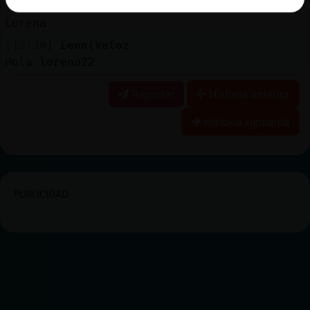
[13:30]
ElefanteInteresante
Lorena
[13:30]
Leon{Veloz
Hola lorena22
Reportar
Historia anterior
Historia siguiente
PUBLICIDAD