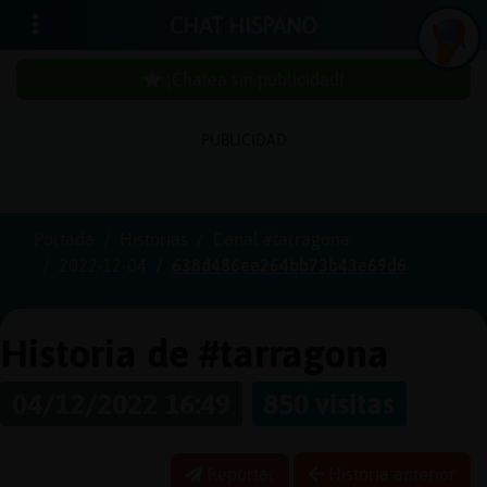
CHAT HISPANO
¡Chatea sin publicidad!
PUBLICIDAD
Iniciar
sesión
Portada
Historias
Canal #tarragona
2022-12-04
638d486ee264bb73b43e69d6
¡Chatea
sin
publici
Historia de #tarragona
04/12/2022 16:49
850 visitas
Crear
una
Reportar
Historia anterior
cuenta