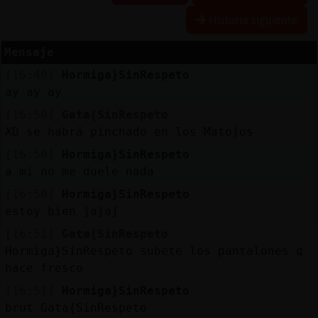
Historia siguiente
Mensaje
Reserva
[16:49]
Hormiga}SinRespeto
alias
ay ay ay
[16:50]
Gata{SinRespeto
XD se habrá pinchado en los Matojos
Actuali
[16:50]
Hormiga}SinRespeto
contras
a mi no me duele nada
[16:50]
Hormiga}SinRespeto
estoy bien jajaj
Actuali
[16:51]
Gata{SinRespeto
IP
Hormiga}SinRespeto subete los pantalones q
virtual
hace fresco
[16:51]
Hormiga}SinRespeto
brut Gata{SinRespeto