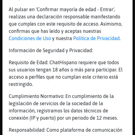
[16:53]
Gata{SinRespeto
Al pulsar en 'Confirmar mayoría de edad - Entrar',
Q vengan unas cuantas
realizas una declaración responsable manifestando
[16:53]
Gata{SinRespeto
que cumples con este requisito de acceso. Asimismo,
Necesito cariño
confirmas que has leído y aceptas nuestras
Condiciones de Uso
y nuestra
Política de Privacidad
.
[16:53]
Hormiga}SinRespeto
quiere un desfile
Información de Seguridad y Privacidad:
[16:53]
Hormiga}SinRespeto
Requisito de Edad: ChatHispano requiere que todos
estilo victoria's secret o algo asi
sus usuarios tengan 18 años o más para participar. El
[16:53]
Gata{SinRespeto
acceso a perfiles que no cumplan este criterio está
Yeaaaaa
restringido.
[16:54]
Gata{SinRespeto
Cumplimiento Normativo: En cumplimiento de la
Desfile ya
legislación de servicios de la sociedad de la
[16:55]
Gata{SinRespeto
información, registramos los datos técnicos de
Llevo los pies ardiendo ufff
conexión (IP y puerto) por un periodo de 12 meses.
[16:55]
Gata{SinRespeto
Responsabilidad: Como plataforma de comunicación
Coñiooo estaban sacando humo jajajaa