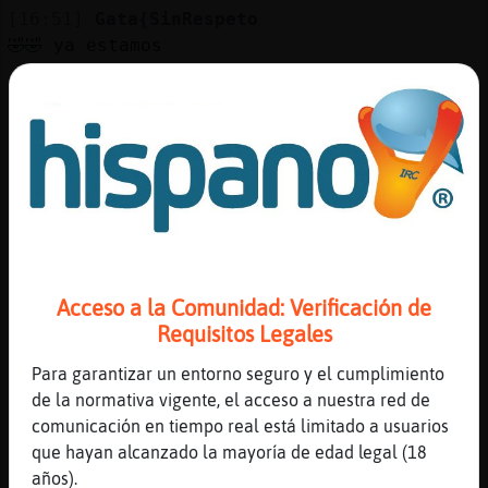
Mis
[16:51]
Gata{SinRespeto
blogs
🤣🤣 ya estamos
[16:51]
Hormiga}SinRespeto
jajajaj
Mis
[16:51]
Gata{SinRespeto
foros
Siempre me toca recibir
[16:52]
Hormiga}SinRespeto
hazte el martir va
Registr
[16:52]
Hormiga}SinRespeto
un
alguien lo quiere consolar?
Acceso a la Comunidad: Verificación de
canal
[16:52]
Hormiga}SinRespeto
Requisitos Legales
esta triste
Para garantizar un entorno seguro y el cumplimiento
[16:52]
Hormiga}SinRespeto
de la normativa vigente, el acceso a nuestra red de
necesita cariño
Más
comunicación en tiempo real está limitado a usuarios
gestion
[16:52]
Hormiga}SinRespeto
que hayan alcanzado la mayoría de edad legal (18
jajajaj
años).