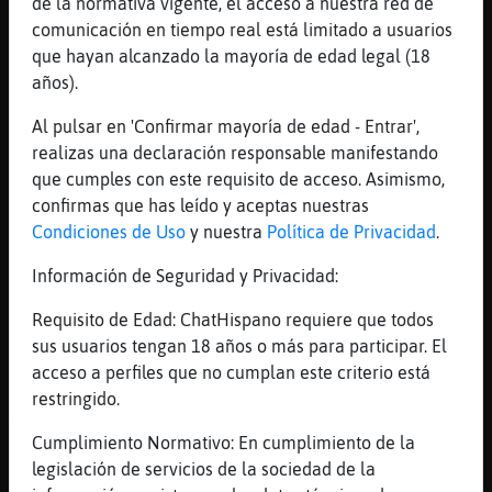
[13:41]
Jirafa_ConPrisa
de la normativa vigente, el acceso a nuestra red de
K antes pagaban 700
comunicación en tiempo real está limitado a usuarios
que hayan alcanzado la mayoría de edad legal (18
[13:42]
Mandril{Tenaz
años).
porque antes era un desbarajuste
[13:42]
Mandril{Tenaz
Al pulsar en 'Confirmar mayoría de edad - Entrar',
pero bueno no es suficiente, si suben
realizas una declaración responsable manifestando
sueldo pero suben precios en
que cumples con este requisito de acceso. Asimismo,
todo....estamos en las mismas... que
confirmas que has leído y aceptas nuestras
beneficio nos queda?
Condiciones de Uso
y nuestra
Política de Privacidad
.
[13:43]
Jirafa_ConPrisa
Información de Seguridad y Privacidad:
Poca cosa
Requisito de Edad: ChatHispano requiere que todos
[13:43]
Jirafa_ConPrisa
sus usuarios tengan 18 años o más para participar. El
I el mercadona menudo robo
acceso a perfiles que no cumplan este criterio está
[13:43]
Jirafa_ConPrisa
restringido.
Xd
Cumplimiento Normativo: En cumplimiento de la
[13:43]
Mandril{Tenaz
legislación de servicios de la sociedad de la
es el super que he ido menos