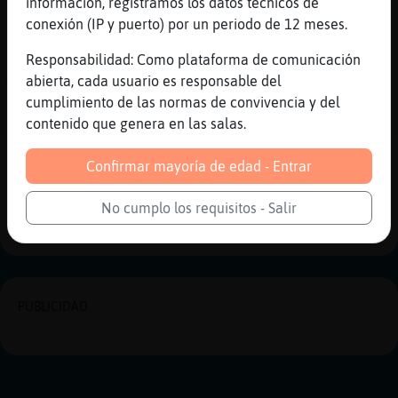
información, registramos los datos técnicos de
[13:43]
Mandril{Tenaz
conexión (IP y puerto) por un periodo de 12 meses.
[bitortosa] que pasa guaperes
Responsabilidad: Como plataforma de comunicación
[13:46]
Jirafa_ConPrisa
abierta, cada usuario es responsable del
Voy a comer
cumplimiento de las normas de convivencia y del
[13:46]
Jirafa_ConPrisa
contenido que genera en las salas.
I a ver k hago
Confirmar mayoría de edad - Entrar
Reportar
Historia anterior
No cumplo los requisitos - Salir
Historia siguiente
PUBLICIDAD