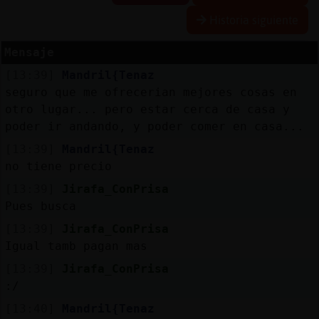
Historia siguiente
Mensaje
Reserva
[13:39]
Mandril{Tenaz
alias
seguro que me ofrecerian mejores cosas en
otro lugar... pero estar cerca de casa y
poder ir andando, y poder comer en casa...
Actuali
[13:39]
Mandril{Tenaz
contras
no tiene precio
[13:39]
Jirafa_ConPrisa
Pues busca
Actuali
[13:39]
Jirafa_ConPrisa
IP
Igual tamb pagan mas
virtual
[13:39]
Jirafa_ConPrisa
:/
[13:40]
Mandril{Tenaz