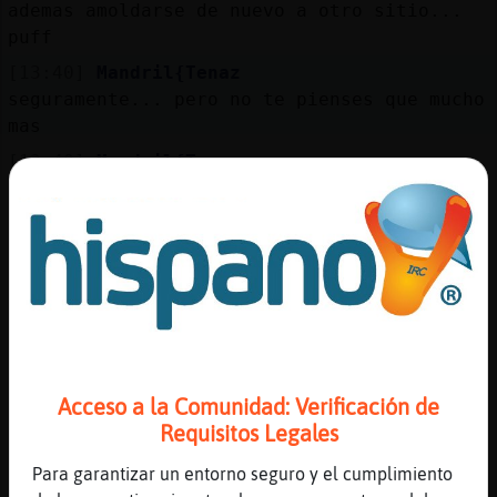
Mis
ademas amoldarse de nuevo a otro sitio...
blogs
puff
[13:40]
Mandril{Tenaz
seguramente... pero no te pienses que mucho
mas
Mis
[13:40]
Mandril{Tenaz
foros
lo que diferencia mucho son los sueldos
entre provincias
[13:40]
Mandril{Tenaz
Registr
nosotros somos los pringados...como siempre
un
[13:40]
Jirafa_ConPrisa
canal
ahora el sueldo esta en 1400
[13:41]
Jirafa_ConPrisa
:l
Acceso a la Comunidad: Verificación de
Más
Requisitos Legales
[13:41]
Jirafa_ConPrisa
gestion
K siga subiendo XD
Para garantizar un entorno seguro y el cumplimiento