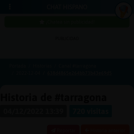
CHAT HISPANO
¡Chatea sin publicidad!
PUBLICIDAD
Iniciar
sesión
Portada
Historias
Canal #tarragona
2022-12-04
638d4865e264bb73b43e69d5
¡Chatea
sin
publici
Historia de #tarragona
04/12/2022 13:39
720 visitas
Crear
una
Reportar
Historia anterior
cuenta