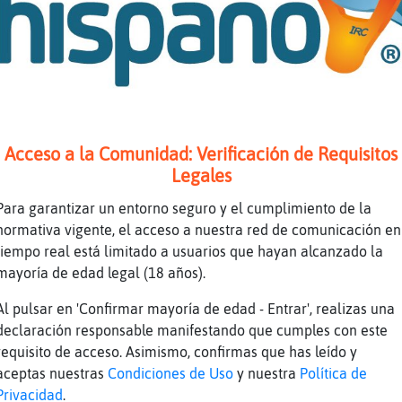
y nueva
oco cumpli el a�o
debes de saber qu頬levas casi medio siglo jaja
᳠mejor
tal頡 yuyu
Acceso a la Comunidad: Verificación de Requisitos
Legales
no s頳i estᠥn casa
nick?
Para garantizar un entorno seguro y el cumplimiento de la
normativa vigente, el acceso a nuestra red de comunicación en
eis alli n�os nicks?
tiempo real está limitado a usuarios que hayan alcanzado la
o hacen
mayoría de edad legal (18 años).
 qu頮i es de Alba
Al pulsar en 'Confirmar mayoría de edad - Entrar', realizas una
o boy hacueiendo la mili
declaración responsable manifestando que cumples con este
haciendo
requisito de acceso. Asimismo, confirmas que has leído y
aceptas nuestras
Condiciones de Uso
y nuestra
Política de
se puede ira a correr por aLBA Nena25
Privacidad
.