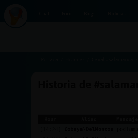
Chat
Foro
Blogs
Noticias
Iniciar
sesión
Portada
Historias
Canal #salamanca
Historia de #salam
¡Chatea
sin
publicidad!
Hour
Alias
Mensaje
[14:24]
Cobaya\DelMonton
podiam
Crear
una