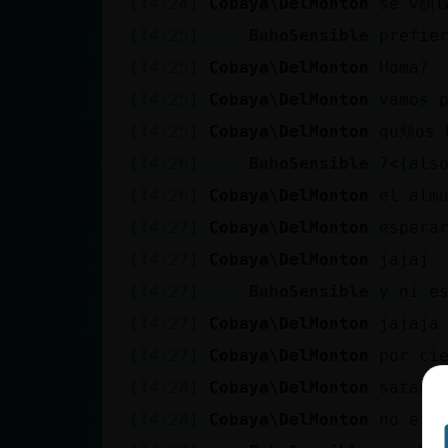
[14:24]
Cobaya\DelMonton
se v頢l
cuenta
[14:25]
BuhoSensible
prefie
[14:25]
Cobaya\DelMonton
Homa?
[14:25]
Cobaya\DelMonton
vamos 
Reservar
[14:25]
Cobaya\DelMonton
qu頬os 
alias
[14:26]
BuhoSensible
[14:26]
Cobaya\DelMonton
el almu
Actualizar
[14:27]
Cobaya\DelMonton
espera
contraseña
[14:27]
Cobaya\DelMonton
jajaj
[14:27]
BuhoSensible
y ni es
[14:27]
Cobaya\DelMonton
jajaja
Actualizar
[14:27]
Cobaya\DelMonton
por ci
IP virtual
[14:28]
Cobaya\DelMonton
satan
[14:28]
Cobaya\DelMonton
no era