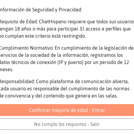
 es armarse de valor
Información de Seguridad y Privacidad:
O OTROS QUɠDICEN
er es de llegarv atrde
Requisito de Edad: ChatHispano requiere que todos sus usuario
tengan 18 años o más para participar. El acceso a perfiles que
 ese de gente Nena25
no cumplan este criterio está restringido.
encia hay qu頴ner contigo
Cumplimiento Normativo: En cumplimiento de la legislación de
...zero
servicios de la sociedad de la información, registramos los
uiera usted por la sala documento p�blico
datos técnicos de conexión (IP y puerto) por un periodo de 12
 nosotras sabemos qu頥l mejor dia para ir a Al
meses.
rnes por la vespre
Responsabilidad: Como plataforma de comunicación abierta,
cada usuario es responsable del cumplimiento de las normas
de convivencia y del contenido que genera en las salas.
ra entrar
Confirmar mayoría de edad - Entrar
a salir . yᮮ.. no sabemos
spre NeNa25
No cumplo los requisitos - Salir
staremos