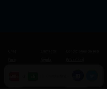
Chat
Contacto
Condiciones de uso
Foro
Ayuda
Privacidad
Blogs
Política de cookies
|
Compartir en:
Facebook
Twitter
-2
Noticias
Soporte
Normas
Anunciantes
Estadísticas
Historias