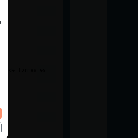
s
ba de Tormes es