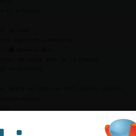
anca
ro ir a CePeDa
pal palomar
bots empiezan a despertar
׃7<{alsol}>׏ buenois dias
erzo, me quit󠬡s gnas de la comida
r頡 la merienda
o, ahora te tomas un acf񩠹 santas. pastas
 santas snatas
erto
 un @?