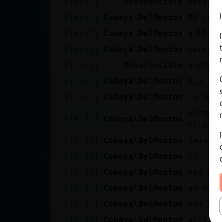
[14:32]
BuhoSensible
correr
[14:32]
Cobaya\DelMonton
NO COM
[14:32]
Cobaya\DelMonton
qu頣orr
[14:33]
Cobaya\DelMonton
correr
[14:33]
BuhoSensible
qu頰aci
[14:34]
Cobaya\DelMonton
3,2,1.
[14:34]
Cobaya\DelMonton
lo qu頱
porque
[14:35]
Cobaya\DelMonton
el vie
[14:35]
Cobaya\DelMonton
jajaja
[14:35]
Cobaya\DelMonton
si
[14:35]
Cobaya\DelMonton
eso pa
[14:35]
Cobaya\DelMonton
ah par
[14:36]
Cobaya\DelMonton
von ve
[14:36]
Cobaya\DelMonton
alli e