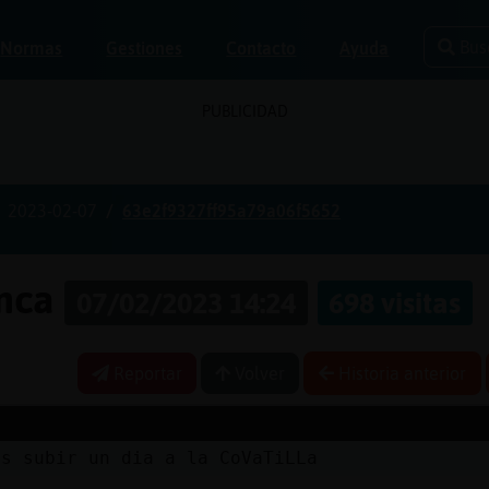
Bus
Normas
Gestiones
Contacto
Ayuda
PUBLICIDAD
2023-02-07
63e2f9327ff95a79a06f5652
anca
07/02/2023 14:24
698 visitas
Reportar
Volver
Historia anterior
os subir un dia a la CoVaTiLLa