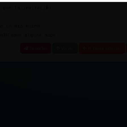
s por la invitaci�n
ce un dia bueno
qu頬legue alguna nube
Reportar
Volver
Historia anterior