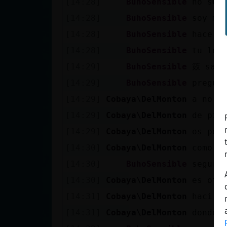
[14:28]
BuhoSensible
no s�
Mis blogs
[14:28]
BuhoSensible
soy mu
[14:28]
BuhoSensible
hace p
Mis foros
[14:28]
BuhoSensible
tu lo 
[14:29]
BuhoSensible
笯 sabr
[14:29]
BuhoSensible
pregun
Registrar
[14:29]
Cobaya\DelMonton
a no. 
un canal
[14:29]
Cobaya\DelMonton
de pin
[14:29]
Cobaya\DelMonton
os pen
[14:30]
Cobaya\DelMonton
como l
Más
[14:30]
BuhoSensible
seguro
gestiones
[14:30]
Cobaya\DelMonton
es otr
[14:31]
Cobaya\DelMonton
haci j
[14:31]
Cobaya\DelMonton
donde 