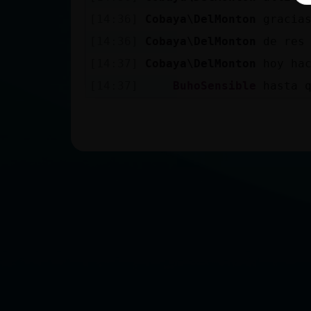
[14:36]
Cobaya\DelMonton
gracia
[14:36]
Cobaya\DelMonton
de res
[14:37]
Cobaya\DelMonton
hoy ha
[14:37]
BuhoSensible
hasta 