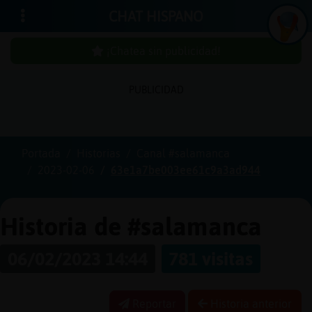
CHAT HISPANO
¡Chatea sin publicidad!
PUBLICIDAD
Iniciar
sesión
Portada
Historias
Canal #salamanca
2023-02-06
63e1a7be003ee61c9a3ad944
¡Chatea
sin
publici
Historia de #salamanca
06/02/2023 14:44
781 visitas
Crear
una
Reportar
Historia anterior
cuenta