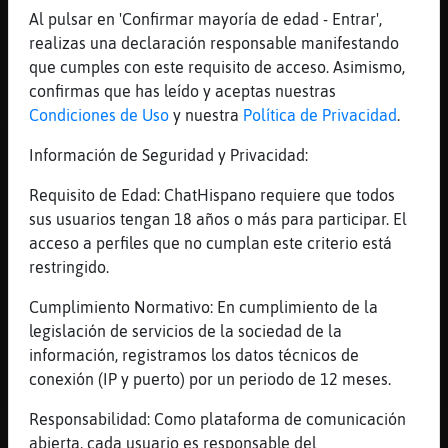
si siempre se repite la misma historia
Al pulsar en 'Confirmar mayoría de edad - Entrar',
realizas una declaración responsable manifestando
[14:47]
Lobo-Locuaz
que cumples con este requisito de acceso. Asimismo,
eso, no nes cierto
confirmas que has leído y aceptas nuestras
[14:47]
Lobo-Locuaz
Condiciones de Uso
y nuestra
Política de Privacidad
.
vamos mejorando cada dia bpoquito na npoco
Información de Seguridad y Privacidad:
[14:48]
Avestruz}Veloz
si, un dia lo querrasn todos en dos lineas.
Requisito de Edad: ChatHispano requiere que todos
[14:48]
Avestruz}Veloz
sus usuarios tengan 18 años o más para participar. El
aka sin conocernos
acceso a perfiles que no cumplan este criterio está
restringido.
[14:48]
Lobo-Locuaz
eso, si qu頥s cierto
Cumplimiento Normativo: En cumplimiento de la
[14:49]
Avestruz}Veloz
legislación de servicios de la sociedad de la
y vendrᮠotros nicks con argumentos s󬩤os
información, registramos los datos técnicos de
conexión (IP y puerto) por un periodo de 12 meses.
[14:49]
Lobo-Locuaz
yᠬo hacen cda dia en otras salas konmu
Responsabilidad: Como plataforma de comunicación
abierta, cada usuario es responsable del