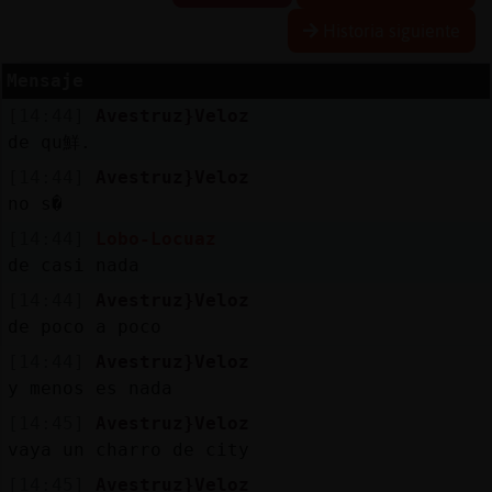
Historia siguiente
Mensaje
Reserva
[14:44]
Avestruz}Veloz
alias
de qu鮮.
[14:44]
Avestruz}Veloz
no s�
Actuali
[14:44]
Lobo-Locuaz
contras
de casi nada
[14:44]
Avestruz}Veloz
de poco a poco
Actuali
[14:44]
Avestruz}Veloz
IP
y menos es nada
virtual
[14:45]
Avestruz}Veloz
vaya un charro de city
[14:45]
Avestruz}Veloz