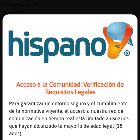
Mis
citycharro?
blogs
[14:45]
Lobo-Locuaz
no losabemos
[14:45]
Avestruz}Veloz
Mis
puede ser otro espia camufaldo
foros
[14:46]
Lobo-Locuaz
jajaja camufaldo?
[14:46]
Avestruz}Veloz
Registr
fla fla
un
Acceso a la Comunidad: Verificación de
[14:46]
Avestruz}Veloz
canal
Requisitos Legales
flado de domingo
[14:46]
Lobo-Locuaz
Para garantizar un entorno seguro y el cumplimiento
no hemos pasado pagina?
de la normativa vigente, el acceso a nuestra red de
Más
comunicación en tiempo real está limitado a usuarios
[14:47]
Avestruz}Veloz
gestion
que hayan alcanzado la mayoría de edad legal (18
para qu�
años).
[14:47]
Avestruz}Veloz