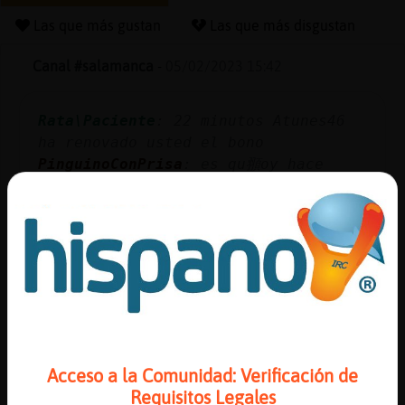
Las que más gustan
Las que más disgustan
Canal #salamanca
-
05/02/2023 15:42
Reserva
alias
Rata\Paciente
: 22 minutos Atunes46
ha renovado usted el bono
PinguinoConPrisa
: es qu頨oy hace
Actuali
m᳠friiooooo
contras
PinguinoConPrisa
: dependienta de iNO
Rata\Paciente
: jajaja
Rata\Paciente
: no abre ni el
camerino
Actuali
...
IP
virtual
57 líneas de 3 usuarios
740 visitas
-3 puntos
Acceso a la Comunidad: Verificación de
Canal #salamanca
-
05/02/2023 15:20
Requisitos Legales