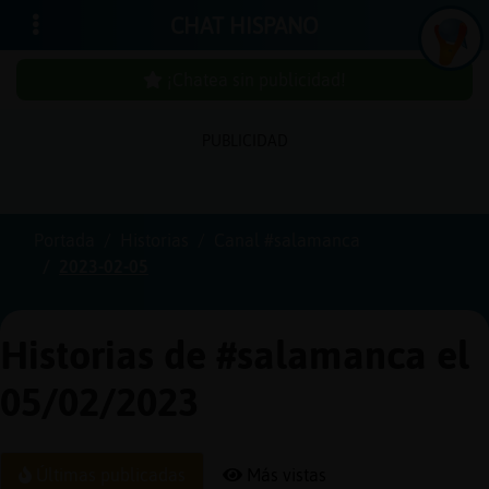
CHAT HISPANO
¡Chatea sin publicidad!
PUBLICIDAD
Iniciar
sesión
Portada
Historias
Canal #salamanca
2023-02-05
¡Chatea
sin
publici
Historias de #salamanca el
05/02/2023
Crear
una
Últimas publicadas
Más vistas
cuenta