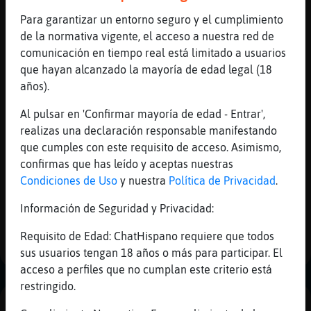
Mis
Para garantizar un entorno seguro y el cumplimiento
blogs
Anguila\ConBravura
: cantemos algo
de la normativa vigente, el acceso a nuestra red de
Anguila\ConBravura
: si lo hacemos
comunicación en tiempo real está limitado a usuarios
nootras serᠰeor
que hayan alcanzado la mayoría de edad legal (18
Anguila\ConBravura
: jajaja
Mis
años).
camerino...
foros
Al pulsar en 'Confirmar mayoría de edad - Entrar',
Anguila\ConBravura
: si eso
realizas una declaración responsable manifestando
Anguila\ConBravura
: �Dianna30 buenas
que cumples con este requisito de acceso. Asimismo,
...
confirmas que has leído y aceptas nuestras
Registr
Condiciones de Uso
y nuestra
Política de Privacidad
.
un
39 líneas de 3 usuarios
762 visitas
-10 puntos
canal
Información de Seguridad y Privacidad:
1
Requisito de Edad: ChatHispano requiere que todos
sus usuarios tengan 18 años o más para participar. El
Más
acceso a perfiles que no cumplan este criterio está
gestion
restringido.
PUBLICIDAD